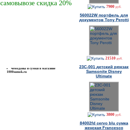
 самовывозе скидка 20%
7900
руб.
560022W портфель для
документов Tony Perotti
21510
руб.
23C-001 детский рюкзак
чемоданы и сумки в магазине
Samsonite Disney
1000sumok.ru
Ultimate
3800
руб.
84002fd cervo blu сумка
женская Francesco