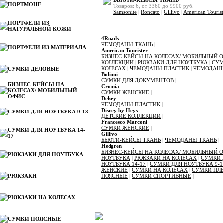
БЬЮТИ-КЕЙСЫ ТКАНЬ
ПОРТМОНЕ
Товаров: 6, от 3360 до 9900 руб.
Samsonite
|
Roncato
|
Gillivo
|
American Tourist
ПОРТФЕЛИ ИЗ
Каталог по производителям
НАТУРАЛЬНОЙ КОЖИ
4Roads
ЧЕМОДАНЫ ТКАНЬ
|
ПОРТФЕЛИ ИЗ МАТЕРИАЛА
American Tourister
БИЗНЕС-КЕЙСЫ НА КОЛЕСАХ/ МОБИЛЬНЫЙ 
КОЛЛЕКЦИИ
|
РЮКЗАКИ ДЛЯ НОУТБУКА
|
СУМ
КОЛЕСАХ
|
ЧЕМОДАНЫ ПЛАСТИК
|
ЧЕМОДАНЫ
СУМКИ ДЕЛОВЫЕ
Bolinni
СУМКИ ДЛЯ ДОКУМЕНТОВ
|
БИЗНЕС-КЕЙСЫ НА
Cromia
КОЛЕСАХ/ МОБИЛЬНЫЙ
СУМКИ ЖЕНСКИЕ
|
ОФИС
Delsey
ЧЕМОДАНЫ ПЛАСТИК
|
Disney by Heys
СУМКИ ДЛЯ НОУТБУКА 9-13
ДЕТСКИЕ КОЛЛЕКЦИИ
|
Francesco Marconi
СУМКИ ЖЕНСКИЕ
|
СУМКИ ДЛЯ НОУТБУКА 14-
Gillivo
17
БЬЮТИ-КЕЙСЫ ТКАНЬ
|
ЧЕМОДАНЫ ТКАНЬ
|
Hedgren
БИЗНЕС-КЕЙСЫ НА КОЛЕСАХ/ МОБИЛЬНЫЙ 
РЮКЗАКИ ДЛЯ НОУТБУКА
НОУТБУКА
|
РЮКЗАКИ НА КОЛЕСАХ
|
СУМКИ 
НОУТБУКА 14-17
|
СУМКИ ДЛЯ НОУТБУКА 9-1
ЖЕНСКИЕ
|
СУМКИ НА КОЛЕСАХ
|
СУМКИ ПЛ
РЮКЗАКИ
ПОЯСНЫЕ
|
СУМКИ СПОРТИВНЫЕ
|
РЮКЗАКИ НА КОЛЕСАХ
Новинки
СУМКИ ПОЯСНЫЕ