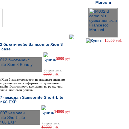
Marconi
е
15350
руб.
2 бьюти-кейс Samsonite Xion 3
 case
5800
руб.
Старая цена:
5800
руб.
я Xion 3 характеризуется прекрасным внешним
непревзойденым комфортом. Современный и
изайн. Возможность крепления на ручку чем
ъемный плечевой ремень
7 чемодан Samsonite Short-Lite
r 66 EXP
14800
руб.
Старая цена:
18500
руб.