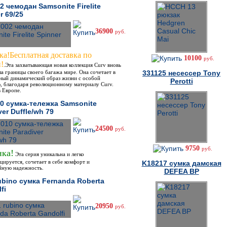
2 чемодан Samsonite Firelite
r 69/25
36900
руб.
а!Бесплатная доставка по
10100
руб.
!
.Эта захватывающая новая коллекция Curv вновь
а границы своего багажа мире. Она сочетает в
331125 несессер Tony
ьный динамический образ жизни с особой
Perotti
ю, благодаря революционному материалу Curv.
в Европе.
0 сумка-тележка Samsonite
ver Duffle/wh 79
24500
руб.
9750
руб.
ка!
Эта серия уникальна и легко
ируется, сочетает в себе комфорт и
K18217 cумка дамская
йную надежность.
DEFEA BP
ubino сумка Fernanda Roberta
fi
20950
руб.