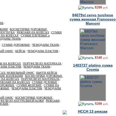
8200
руб.
84079sl cervo turchese
сумка женская Francesco
Marconi
НЬ
|
ЕКЦИИ
|
КОСМЕТИЧКИ ДОРОЖНЫЕ,
 НОУТБУКА
|
РЮКЗАКИ НА КОЛЕСАХ
|
СУМКИ
 НА КОЛЕСАХ
|
СУМКИ ПЛЕЧЕВЫЕ и
ОДАНЫ ТКАНЬ
|
|
СУМКИ ДОРОЖНЫЕ
|
ЧЕМОДАНЫ ТКАНЬ
|
НЫЙ ОФИС
|
КЕЙСЫ
|
ЧЕМОДАНЫ ПЛАСТИК
|
8340
руб.
Ы НА КОЛЕСАХ
|
ПОРТФЕЛИ ИЗ МАТЕРИАЛА
|
1403727 platino сумка
ДАНЫ ПЛАСТИК
|
ЧЕМОДАНЫ ТКАНЬ
|
Cromia
ЕСАХ/ МОБИЛЬНЫЙ ОФИС
|
БЬЮТИ-КЕЙСЫ
КИЕ КОЛЛЕКЦИИ
|
КОСМЕТИЧКИ ДОРОЖНЫЕ,
 НА КОЛЕСАХ
|
ПОРТФЕЛИ ИЗ МАТЕРИАЛА
|
ЮКЗАКИ НА КОЛЕСАХ
|
СУМКИ ДЕЛОВЫЕ
|
ДОРОЖНЫЕ
|
СУМКИ ЖЕНСКИЕ
|
СУМКИ НА
ЕЖНЫЕ
|
ЧЕМОДАНЫ ПЛАСТИК
|
ЧЕМОДАНЫ
НЫЙ ОФИС
|
КОСМЕТИЧКИ ДОРОЖНЫЕ,
ТФЕЛИ ИЗ НАТУРАЛЬНОЙ КОЖИ
|
РЮКЗАКИ
|
9200
НСКИЕ
|
руб.
HCCH 13 рюкзак