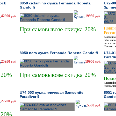
hock
8050 ciclamino сумка Fernanda Roberta
U72-00
Gandolfi
Spinne
42900
19950
руб.
руб.
При самовывозе скидка 20%
Новинк
России
раздвинул
себе сил
легкость
Сделано 
8050 nero сумка Fernanda Roberta Gandolfi
U74-01
Paradi
25950
19950
руб.
руб.
 20%
При самовывозе скидка 20%
Новин
идентифиц
чрезвыча
U74-003 сумка плечевая Samsonite
8051 r
Paradiver 9
Gandol
27700
руб.
5500
руб.
 20%