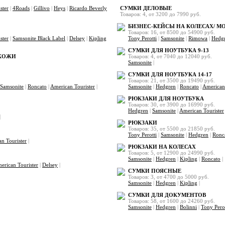
ster
|
4Roads
|
Gillivo
|
Heys
|
Ricardo Beverly
СУМКИ ДЕЛОВЫЕ
Товаров: 4, от 3200 до 7990 руб.
БИЗНЕС-КЕЙСЫ НА КОЛЕСАХ/ 
Товаров: 16, от 8500 до 54900 руб.
ster
|
Samsonite Black Label
|
Delsey
|
Kipling
Tony Perotti
|
Samsonite
|
Rimowa
|
Hedg
СУМКИ ДЛЯ НОУТБУКА 9-13
 КОЖИ
Товаров: 4, от 7040 до 12040 руб.
Samsonite
|
СУМКИ ДЛЯ НОУТБУКА 14-17
Товаров: 21, от 3500 до 19490 руб.
Samsonite
|
Roncato
|
American Tourister
|
Samsonite
|
Hedgren
|
Roncato
|
American 
РЮКЗАКИ ДЛЯ НОУТБУКА
Товаров: 30, от 3900 до 16990 руб.
Hedgren
|
Samsonite
|
American Tourister
|
РЮКЗАКИ
Товаров: 35, от 5500 до 21850 руб.
Tony Perotti
|
Samsonite
|
Hedgren
|
Ronc
n Tourister
|
РЮКЗАКИ НА КОЛЕСАХ
Товаров: 5, от 12900 до 24990 руб.
Samsonite
|
Hedgren
|
Kipling
|
Roncato
|
erican Tourister
|
Delsey
|
СУМКИ ПОЯСНЫЕ
Товаров: 3, от 4700 до 5000 руб.
Samsonite
|
Hedgren
|
Kipling
|
СУМКИ ДЛЯ ДОКУМЕНТОВ
Товаров: 58, от 1600 до 24260 руб.
Samsonite
|
Hedgren
|
Bolinni
|
Tony Perot