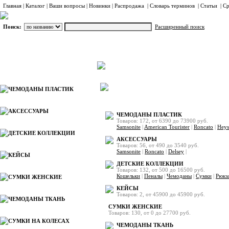
Главная
|
Каталог
|
Ваши вопросы
|
Новинки
|
Распродажа
|
Словарь терминов
|
Статьи
|
Ср
Поиск:
Расширенный поиск
О компании
Каталог
ЧЕМОДАНЫ ПЛАСТИК
Каталог
АКСЕССУАРЫ
ЧЕМОДАНЫ ПЛАСТИК
Товаров: 172, от 6390 до 73900 руб.
Samsonite
|
American Tourister
|
Roncato
|
Heys
ДЕТСКИЕ КОЛЛЕКЦИИ
АКСЕССУАРЫ
Товаров: 56, от 490 до 3540 руб.
Samsonite
|
Roncato
|
Delsey
|
КЕЙСЫ
ДЕТСКИЕ КОЛЛЕКЦИИ
Товаров: 132, от 500 до 16500 руб.
Кошельки
|
Пеналы
|
Чемоданы
|
Сумки
|
Рюкз
СУМКИ ЖЕНСКИЕ
КЕЙСЫ
Товаров: 2, от 45900 до 45900 руб.
ЧЕМОДАНЫ ТКАНЬ
СУМКИ ЖЕНСКИЕ
Товаров: 130, от 0 до 27700 руб.
СУМКИ НА КОЛЕСАХ
ЧЕМОДАНЫ ТКАНЬ