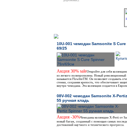
дорожных).
Распродажа
10U-001 чемодан Samsonite S Cure
69/25
Акция 30% sale
Откройте для себя коллекци
из легкого полипропилена. Новый революционный
называется FlowliteTM. Он позволяет создавать оч
стенки, сохраняя крепость, что обеспечивает защи
внутри чемодана. Эта коллекция создается в Европ
08V-002 чемодан Samsonite X-Pertiz
55 ручная кладь
Акция -30%
Чемоданы коллекции X-Perti от Sa
новый багаж, созданный с помощью самых послед
достижений научного и технического прогресса.