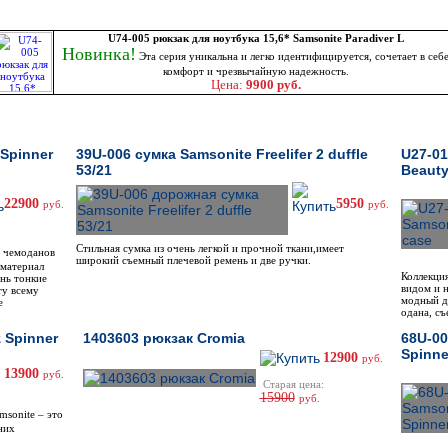
U74-005 рюкзак для ноутбука 15,6* Samsonite Paradiver L
Новинка!
Эта серия уникальна и легко идентифицируется, сочетает в себ
комфорт и чрезвычайную надежность.
Цена:
9900 руб.
 Spinner
39U-006 сумка Samsonite Freelifer 2 duffle
U27-01
53/21
Beauty
22900
5950
руб.
руб.
Стильная сумка из очень легкой и прочной ткани,имеет
ю чемоданов
широкий съемный плечевой ремень и две ручки.
 материал
Коллекци
ень тонкие
видом и 
ту всему
модный д
е
одана, с
 Spinner
1403603 рюкзак Cromia
68U-00
Spinne
12900
руб.
13900
руб.
Старая цена:
15900
руб.
msonite – это
них