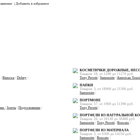
авнение
|
Добавить в избранное
Пр
КОСМЕТИЧКИ ДОРОЖНЫЕ, НЕС
Товаров: 18, от 1290 до 11270 руб.
|
Rimowa
|
Delsey
|
Tony Perotti
|
Samsonite
|
American Touri
ПАПКИ
Товаров: 3, от 18900 до 21300 руб.
Samsonite
|
ПОРТМОНЕ
Товаров: 57, от 1900 до 11390 руб.
аки
|
Зонты
|
Подголовники
|
Tony Perotti
|
ПОРТФЕЛИ ИЗ НАТУРАЛЬНОЙ К
Товаров: 26, от 20130 до 30480 руб.
Samsonite
|
Tony Perotti
|
Roncato
|
ПОРТФЕЛИ ИЗ МАТЕРИАЛА
Товаров: 3, от 6300 до 14250 руб.
Samsonite
|
Roncato
|