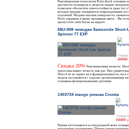
Революционная технология Point shock основана н
прочности полимеров и легкости тканых материало
позволило обеспечить износостойкость даже тех уч
которые нередко оказываются поврежденными пос
отделений. Модная матовая поверхность элементо
Pertiz окрашена в яркие призывные цвета – Вы точ
пропустите свой багаж на выдаче.
68U-008 чемодан Samsonite Short-L
Spinner 77 EXP
Старая 
20900
Скидка 20%
Революционная легкость: Short
переосмысливает легкость еще раз. При удиветельн
Short-Lite не теряет ни в функциональности, ни в с
модель поставляется с хорошо организованным ин
оснащены функциональными деталями
1403734 mango рюкзак Cromia
Старая ц
18400
р
Рюкзак изготовляется из натуральной кожи оснаще
наружными отделениями. Первая секция поперечна