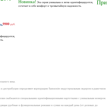
Новинка!
При
Эта серия уникальна и легко идентифицируется,
сочетает в себе комфорт и чрезвычайную надежность.
9900
руб.
ифицируется,
ть.
рошлого века.
ов и дистрибуции определяют корпорацию Samsonite индустриальным лидером в рыночном
делия снабжаются специальными идентификационными карточками с уникальным номером.
одящая удобные и функциональные рюкзаки и сумки на каждый день (от деловых до