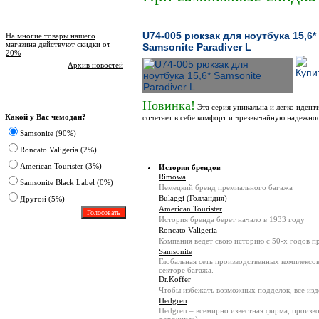
Новости магазина
U74-005 рюкзак для ноутбука 15,6*
На многие товары нашего
магазина действуют скидки от
Samsonite Paradiver L
20%
Архив новостей
Опрос
Новинка!
Эта серия уникальна и легко идент
Какой у Вас чемодан?
сочетает в себе комфорт и чрезвычайную надежнос
Samsonite (90%)
Статьи
Roncato Valigeria (2%)
American Tourister (3%)
Истории брендов
Rimowa
Samsonite Black Label (0%)
Немецкий бренд премиального багажа
Bulaggi (Голландия)
Другoй (5%)
American Tourister
История бренда берет начало в 1933 году
Roncato Valigeria
Компания ведет свою историю с 50-х годов п
Samsonite
Глобальная сеть производственных комплекс
секторе багажа.
Dr.Koffer
Чтобы избежать возможных подделок, все из
Hedgren
Hedgren – всемирно известная фирма, произв