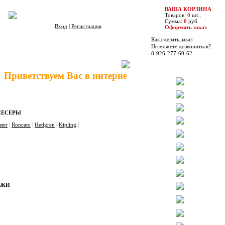
ВАША КОРЗИНА
Товаров:
0
шт.,
Сумма:
0
руб.
Вход
|
Регистрация
Оформить заказ
Как сделать заказ
Не можете дозвониться?
8-926-277-60-62
Бренды
иветствуем Вас в
интернет-магазине
1000
sumok
.
ru
!
СЕСЕРЫ
ster
|
Roncato
|
Hedgren
|
Kipling
|
ОЖИ