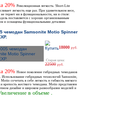
ка 20%
Революционная легкость: Short-Lite
ливает легкость еще раз. При удиветельном весе,
e не теряет ни в функциональности, ни в стиле:
одель поставляется с хорошо организованным
ом и оснащены функциональными деталями
5 чемодан Samsonite Motio Spinner
EXP.
18000
руб.
Старая цена:
22500
руб.
ка 20%
Новое поколение гибридных чемоданов
e. Использование гибридных технологий Samsonite,
 Motio сочетать в себе легкость и гибкость мягкого
 и крепость жесткого чемодана. Motio представлен
лепном дизайне и широком разнообразии моделей и
величение в объеме .