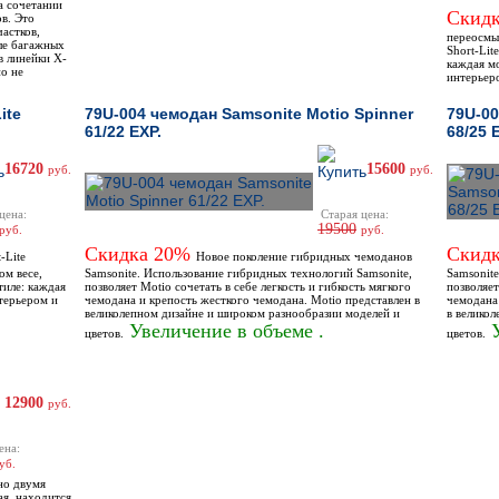
а сочетании
Скид
в. Это
астков,
переосмыс
ле багажных
Short-Lit
в линейки X-
каждая м
но не
интерьер
ite
79U-004 чемодан Samsonite Motio Spinner
79U-00
61/22 EXP.
68/25 
16720
15600
руб.
руб.
цена:
Старая цена:
19500
руб.
руб.
Скидка 20%
Скид
-Lite
Новое поколение гибридных чемоданов
ом весе,
Samsonite. Использование гибридных технологий Samsonite,
Samsonit
тиле: каждая
позволяет Motio сочетать в себе легкость и гибкость мягкого
позволяет
терьером и
чемодана и крепость жесткого чемодана. Motio представлен в
чемодана
великолепном дизайне и широком разнообразии моделей и
в велико
Увеличение в объеме .
У
цветов.
цветов.
12900
руб.
ена:
уб.
но двумя
я, находится