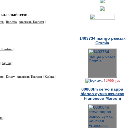
МОБИЛЬНЫЙ ОФИС
ren
|
Roncato
|
American Tourister
|
Товары дня
1403734 mango рюкзак
Cromia
Tourister
|
|
Kipling
|
ato
|
Delsey
|
American Tourister
|
Kipling
|
12900
руб.
80808fm cervo nappa
bianco сумка женская
Francesco Marconi
ti
|