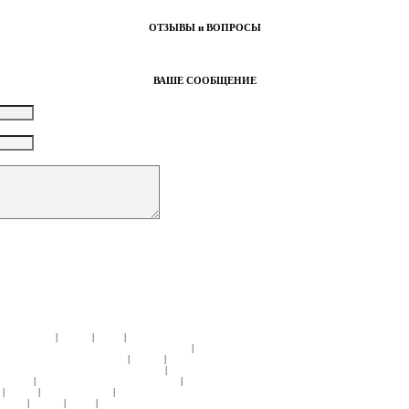
ОТЗЫВЫ и ВОПРОСЫ
ВАШЕ СООБЩЕНИЕ
|
|
|
РЫ:
Samsonite
Roncato
Delsey
ДЕТСКИЕ
|
И ЖЕНСКИЕ:
ЧЕМОДАНЫ ТКАНЬ:
Samsonite
|
|
УМКИ НА КОЛЕСАХ:
Samsonite
Roncato
Hedgren
|
Й КОЖИ:
СУМКИ ДОРОЖНЫЕ:
Hedgren
Tony
|
|
|
Kipling
СУМКИ СПОРТИВНЫЕ:
Samsonite
|
|
|
Kipling
American Tourister
ПОРТПЛЕДЫ:
|
|
|
msonite
Roncato
Delsey
БЬЮТИ-КЕЙСЫ