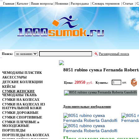
Главная
|
Каталог
|
Ваши вопросы
|
Новинки
|
Распродажа
|
Словарь терминов
|
Статьи
|
С
Поиск:
Расширенный поиск
СУМКИ ЖЕНСКИЕ
Каталог
8051 rubino сумка Fernanda Robert
ЧЕМОДАНЫ ПЛАСТИК
АКСЕССУАРЫ
ДЕТСКИЕ КОЛЛЕКЦИИ
20950
шт.
Цена:
руб.
Купить:
КЕЙСЫ
СУМКИ ЖЕНСКИЕ
ЧЕМОДАНЫ ТКАНЬ
СУМКИ НА КОЛЕСАХ
СУМКИ НА КОЛЕСАХ ИЗ
Дополнительные изображения
:
НАТУРАЛЬНОЙ КОЖИ
СУМКИ ДОРОЖНЫЕ
СУМКИ СПОРТИВНЫЕ
СУМКИ ПЛЕЧЕВЫЕ и
МОЛОДЕЖНЫЕ
ПОРТПЛЕДЫ
ПОРТПЛЕДЫ НА КОЛЕСАХ