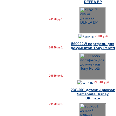
DEFEA BP
20950
руб.
7900
руб.
560022W портфель для
20950
руб.
документов Tony Perotti
20950
руб.
21510
руб.
23C-001 детский рюкзак
Samsonite Disney
Ultimate
20950
руб.