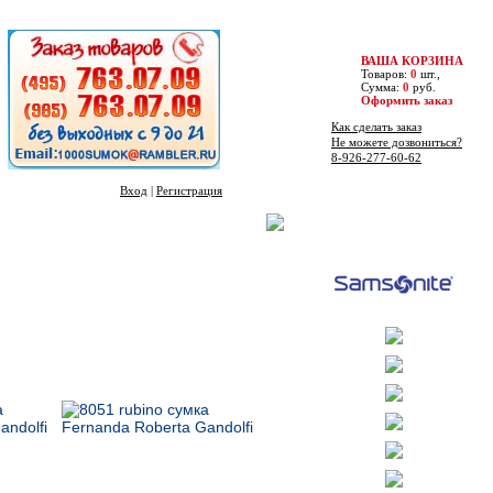
ВАША КОРЗИНА
Товаров:
0
шт.,
Сумма:
0
руб.
Оформить заказ
Как сделать заказ
Не можете дозвониться?
8-926-277-60-62
Вход
|
Регистрация
Бренды