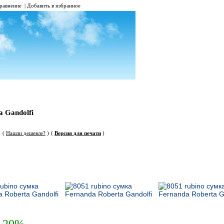
равнение
|
Добавить в избранное
a Gandolfi
(
Нашли дешевле?
)
(
Версия для печати
)