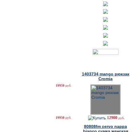
Товары дня
1403734 mango рюкзак
Cromia
19950
руб.
12900
19950
руб.
руб.
80808fm cervo nappa
bianco сумка женская