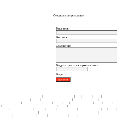
Отзывов и вопросов нет.
Ваше имя:
Ваш еmail:
Сообщение:
Введите цифры на картинке ниже:
|
|
|
|
|
|
ЧЕМОДАНЫ ПЛАСТИК:
Samsonite
American Tourister
Roncato
Heys
Rimowa
Delsey
АКСЕССУА
|
|
|
|
|
|
|
КОЛЛЕКЦИИ:
Кошельки
Пеналы
Чемоданы
Сумки
Рюкзаки
Зонты
Подголовники
КЕЙСЫ:
СУМК
|
|
|
|
|
|
|
|
|
Hedgren
Roncato
American Tourister
4Roads
Gillivo
Heys
Ricardo Beverly Hills
Delsey
Kipling
С
|
|
|
|
|
American Tourister
Samsonite Black Label
Delsey
Kipling
СУМКИ НА КОЛЕСАХ ИЗ НАТУРАЛЬНО
|
|
|
|
|
|
|
Perotti
Ricardo Beverly Hills
Samsonite
Roncato
American Tourister
Ricardo Beverly Hills
Ace
Delsey
|
|
|
|
|
Hedgren
Ace
American Tourister
СУМКИ ПЛЕЧЕВЫЕ и МОЛОДЕЖНЫЕ:
Samsonite
Hedgren
Delsey
|
|
|
|
|
Samsonite
Ricardo Beverly Hills
Roncato
American Tourister
Delsey
ПОРТПЛЕДЫ НА КОЛЕСАХ:
Sa