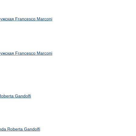
мужская Francesco Marconi
мужская Francesco Marconi
oberta Gandolfi
nda Roberta Gandolfi