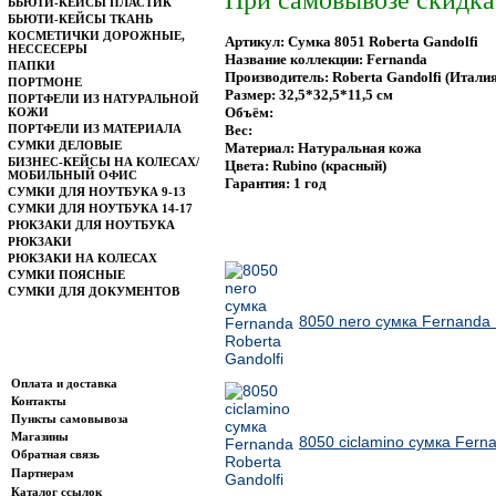
При самовывозе скидк
БЬЮТИ-КЕЙСЫ ПЛАСТИК
БЬЮТИ-КЕЙСЫ ТКАНЬ
КОСМЕТИЧКИ ДОРОЖНЫЕ,
Артикул: Сумка 8051 Roberta Gandolfi
НЕССЕСЕРЫ
Название коллекции: Fernanda
ПАПКИ
Производитель: Roberta Gandolfi (Италия
ПОРТМОНЕ
Размер: 32,5*32,5*11,5 см
ПОРТФЕЛИ ИЗ НАТУРАЛЬНОЙ
Объём:
КОЖИ
ПОРТФЕЛИ ИЗ МАТЕРИАЛА
Вес:
СУМКИ ДЕЛОВЫЕ
Материал: Натуральная кожа
БИЗНЕС-КЕЙСЫ НА КОЛЕСАХ/
Цвета: Rubino (красный)
МОБИЛЬНЫЙ ОФИС
Гарантия: 1 год
СУМКИ ДЛЯ НОУТБУКА 9-13
СУМКИ ДЛЯ НОУТБУКА 14-17
РЮКЗАКИ ДЛЯ НОУТБУКА
РЮКЗАКИ
Ближайшие по цене товары данной группы
РЮКЗАКИ НА КОЛЕСАХ
СУМКИ ПОЯСНЫЕ
СУМКИ ДЛЯ ДОКУМЕНТОВ
8050 nero сумка Fernanda 
Информация
Оплата и доставка
Контакты
Пункты самовывоза
Магазины
8050 ciclamino сумка Fern
Обратная связь
Партнерам
Каталог ссылок