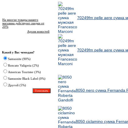
Новости магазина
70249fm pelle aere сумка 
На многие товары нашего
магазина действуют скидки от
20%
Архив новостей
Опрос
70249fm pelle aere сумка 
Какой у Вас чемодан?
Samsonite (90%)
Roncato Valigeria (2%)
American Tourister (3%)
Другие товары Roberta Gandolfi
Samsonite Black Label (0%)
Другoй (5%)
8050 nero сумка Fernanda R
8050 ciclamino сумка Ferna