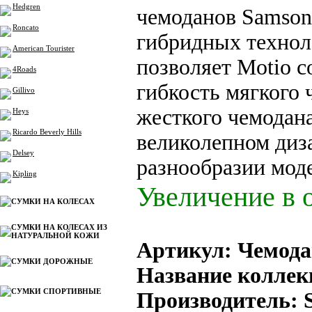
Hedgren
чемоданов Samson
Roncato
гибридных технол
American Tourister
позволяет Motio со
4Roads
гибкость мягкого 
Gillivo
жесткого чемодана
Heys
Ricardo Beverly Hills
великолепном диз
Delsey
разнообразии моде
Kipling
Увеличение в 
СУМКИ НА КОЛЕСАХ
СУМКИ НА КОЛЕСАХ ИЗ
НАТУРАЛЬНОЙ КОЖИ
Артикул: Чемода
СУМКИ ДОРОЖНЫЕ
Название коллекц
СУМКИ СПОРТИВНЫЕ
Производитель: 