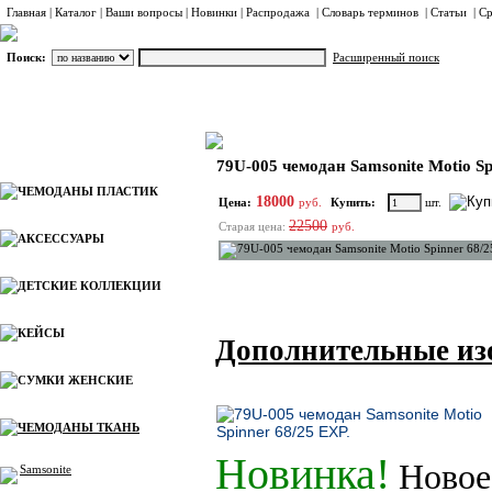
Главная
|
Каталог
|
Ваши вопросы
|
Новинки
|
Распродажа
|
Словарь терминов
|
Статьи
|
Ср
Поиск:
Расширенный поиск
ЧЕМОДАНЫ ТКАНЬ
Samsonite
Большие
Каталог
79U-005 чемодан Samsonite Motio Sp
ЧЕМОДАНЫ ПЛАСТИК
18000
Цена:
руб.
Купить:
шт.
22500
Старая цена:
руб.
АКСЕССУАРЫ
ДЕТСКИЕ КОЛЛЕКЦИИ
КЕЙСЫ
Дополнительные из
СУМКИ ЖЕНСКИЕ
ЧЕМОДАНЫ ТКАНЬ
Новинка!
Новое
Samsonite