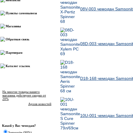
Контакты
08V-003 чемодан Samsonite
Пункты самовывоза
Магазины
Обратная связь
08D-003 чемодан Samsonit
Партнерам
Каталог ссылок
D18-168 чемодан Samsonite
Новости магазина
На многие товары нашего
магазина действуют скидки от
20%
Архив новостей
10U-001 чемодан Samsonit
Опрос
Какой у Вас чемодан?
Samsonite (90%)