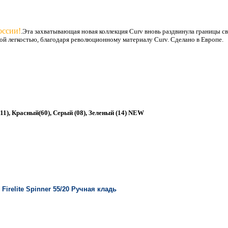
оссии!
.Эта захватывающая новая коллекция Curv вновь раздвинула границы св
ой легкостью, благодаря революционному материалу Curv. Сделано в Европе.
11), Красный(60), Серый (08), Зеленый (14) NEW
ВСЯ КОЛЛЕКЦИЯ
Firelite Spinner 55/20 Ручная кладь