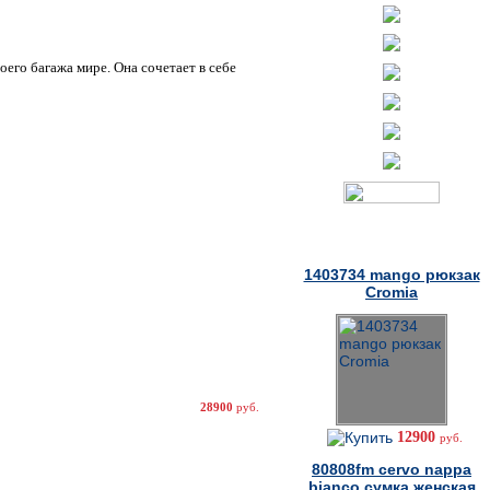
оего багажа мире. Она сочетает в себе
Товары дня
1403734 mango рюкзак
Cromia
28900
руб.
12900
руб.
80808fm cervo nappa
bianco сумка женская