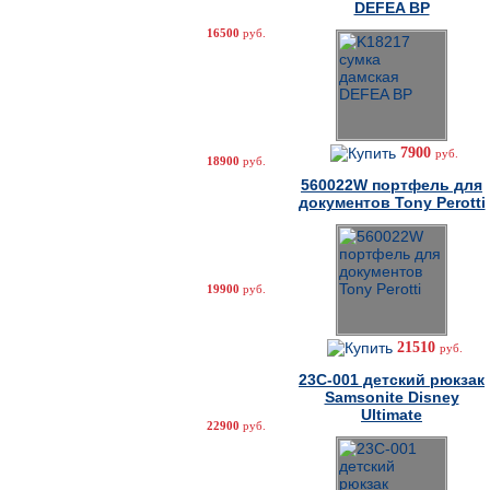
DEFEA BP
16500
руб.
7900
руб.
18900
руб.
560022W портфель для
документов Tony Perotti
19900
руб.
21510
руб.
23C-001 детский рюкзак
Samsonite Disney
Ultimate
22900
руб.