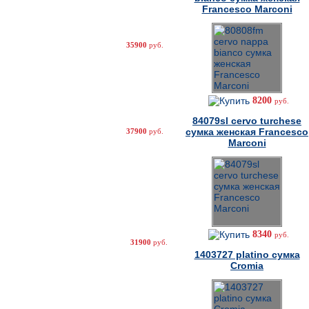
Francesco Marconi
35900
руб.
8200
руб.
84079sl cervo turchese
сумка женская Francesco
37900
руб.
Marconi
8340
руб.
31900
руб.
1403727 platino сумка
Cromia