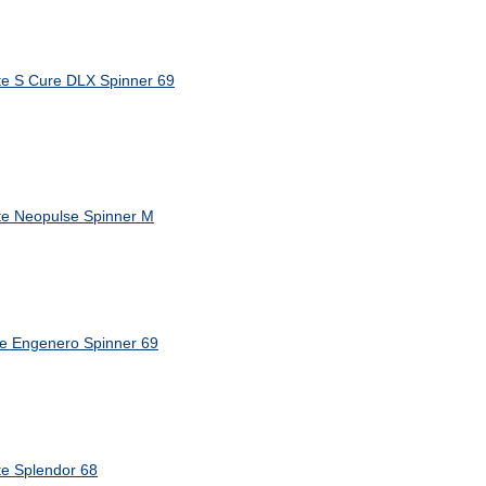
e S Cure DLX Spinner 69
e Neopulse Spinner M
e Engenero Spinner 69
e Splendor 68