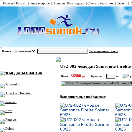
Главная
|
Каталог
|
Ваши вопросы
|
Новинки
|
Распродажа
|
Словарь терминов
|
Статьи
|
С
Поиск:
Расширенный поиск
ЧЕМОДАНЫ ПЛАСТИК
Samsonite
Средние
Каталог
U72-002 чемодан Samsonite Firelite 
ЧЕМОДАНЫ ПЛАСТИК
36900
Цена:
руб.
Купить:
шт.
Samsonite
American Tourister
Дополнительные изображения
:
Roncato
Heys
Rimowa
Delsey