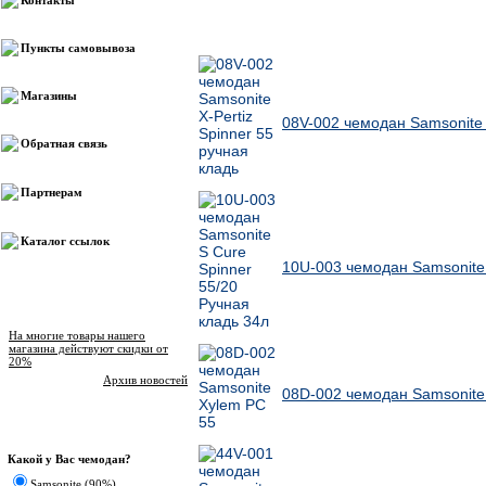
Контакты
Другие товары Samsonite
Пункты самовывоза
Магазины
08V-002 чемодан Samsonite X
Обратная связь
Партнерам
Каталог ссылок
10U-003 чемодан Samsonite 
Новости магазина
На многие товары нашего
магазина действуют скидки от
20%
Архив новостей
08D-002 чемодан Samsonite
Опрос
Какой у Вас чемодан?
Samsonite (90%)