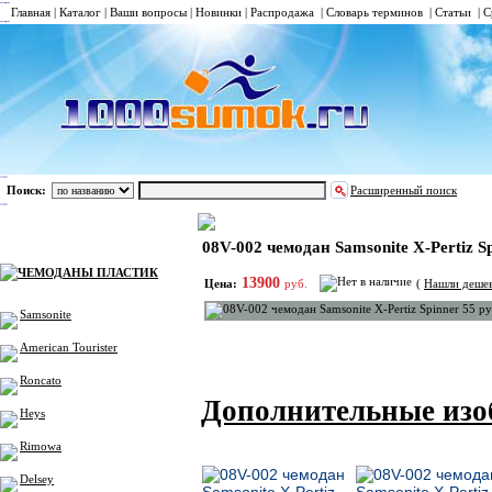
Главная
|
Каталог
|
Ваши вопросы
|
Новинки
|
Распродажа
|
Словарь терминов
|
Статьи
|
С
Поиск:
Расширенный поиск
ЧЕМОДАНЫ ПЛАСТИК
Samsonite
Маленькие
Каталог
08V-002 чемодан Samsonite X-Pertiz S
ЧЕМОДАНЫ ПЛАСТИК
13900
Цена:
руб.
(
Нашли деше
Samsonite
American Tourister
Roncato
Дополнительные из
Heys
Rimowa
Delsey