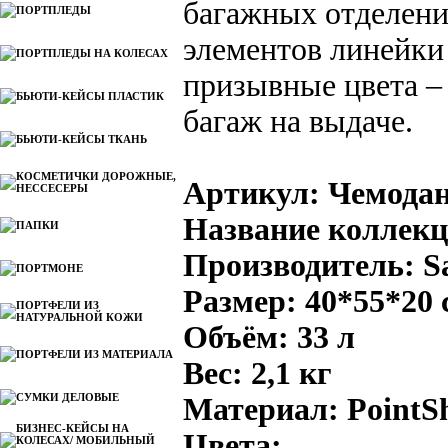
багажных отделени
ПОРТПЛЕДЫ
элементов линейки 
ПОРТПЛЕДЫ НА КОЛЕСАХ
призывные цвета –
БЬЮТИ-КЕЙСЫ ПЛАСТИК
багаж на выдаче.
БЬЮТИ-КЕЙСЫ ТКАНЬ
КОСМЕТИЧКИ ДОРОЖНЫЕ,
Артикул: Чемодан
НЕССЕСЕРЫ
Название коллекци
ПАПКИ
Производитель: S
ПОРТМОНЕ
Размер: 40*55*20 
ПОРТФЕЛИ ИЗ
НАТУРАЛЬНОЙ КОЖИ
Объём: 33 л
ПОРТФЕЛИ ИЗ МАТЕРИАЛА
Вес: 2,1 кг
СУМКИ ДЕЛОВЫЕ
Материал: PointS
БИЗНЕС-КЕЙСЫ НА
Цвета:
КОЛЕСАХ/ МОБИЛЬНЫЙ