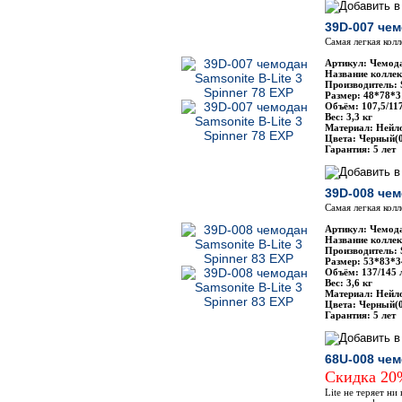
39D-007 чем
Самая легкая кол
Артикул: Чемода
Название коллекц
Производитель: 
Размер: 48*78*3
Объём: 107,5/11
Вес: 3,3 кг
Материал: Нейло
Цвета: Черный(0
Гарантия: 5 лет
39D-008 чем
Самая легкая кол
Артикул: Чемода
Название коллекц
Производитель: 
Размер: 53*83*3
Объём: 137/145 
Вес: 3,6 кг
Материал: Нейло
Цвета: Черный(0
Гарантия: 5 лет
68U-008 чем
Скидка 2
Lite не теряет н