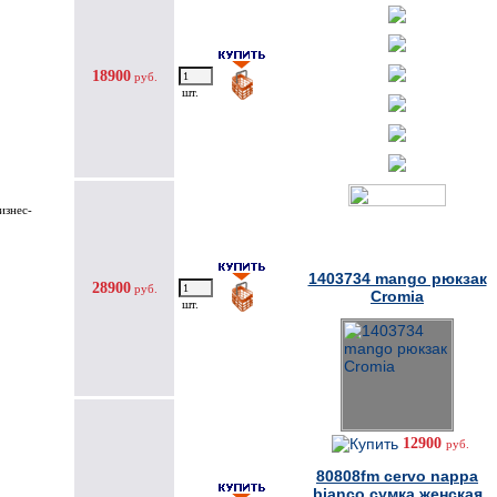
18900
руб.
шт.
изнес-
Товары дня
1403734 mango рюкзак
28900
руб.
Cromia
шт.
12900
руб.
80808fm cervo nappa
bianco сумка женская