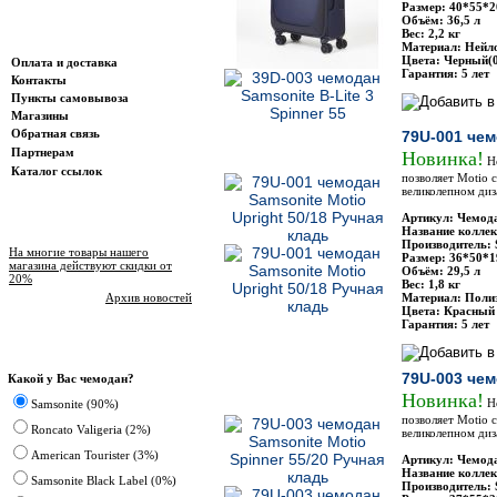
Размер: 40*55*2
Объём: 36,5 л
Вес: 2,2 кг
Информация
Материал: Нейло
Цвета: Черный(0
Оплата и доставка
Гарантия: 5 лет
Контакты
Пункты самовывоза
Магазины
Обратная связь
79U-001 чем
Партнерам
Новинка!
Но
Каталог ссылок
позволяет Motio 
великолепном диз
Артикул: Чемода
Новости магазина
Название коллек
Производитель: 
На многие товары нашего
Размер: 36*50*1
магазина действуют скидки от
Объём: 29,5 л
20%
Вес: 1,8 кг
Архив новостей
Материал: Полиэ
Цвета: Красный (
Гарантия: 5 лет
Опрос
79U-003 чем
Какой у Вас чемодан?
Новинка!
Но
Samsonite (90%)
позволяет Motio 
Roncato Valigeria (2%)
великолепном диз
American Tourister (3%)
Артикул: Чемода
Название коллек
Samsonite Black Label (0%)
Производитель: 