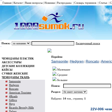
Главная
|
Каталог
|
Ваши вопросы
|
Новинки
|
Распродажа
|
Словарь терминов
|
Статьи
|
С
Поиск:
Расширенный поиск
ЧЕМОДАНЫ ТКАНЬ
Samsonite
Каталог
Перейти:
ЧЕМОДАНЫ ПЛАСТИК
Samsonite
Hedgren
Roncato
Americ
|
|
|
АКСЕССУАРЫ
ДЕТСКИЕ КОЛЛЕКЦИИ
Маленькие
КЕЙСЫ
СУМКИ ЖЕНСКИЕ
Средние
ЧЕМОДАНЫ ТКАНЬ
Большие
Samsonite
Hedgren
Поиск:
Roncato
Раздел:
American Tourister
4Roads
Найдено:
14
тов., страниц:
1
Gillivo
Heys
Фото
Ricardo Beverly Hills
22V-006 чем
Delsey