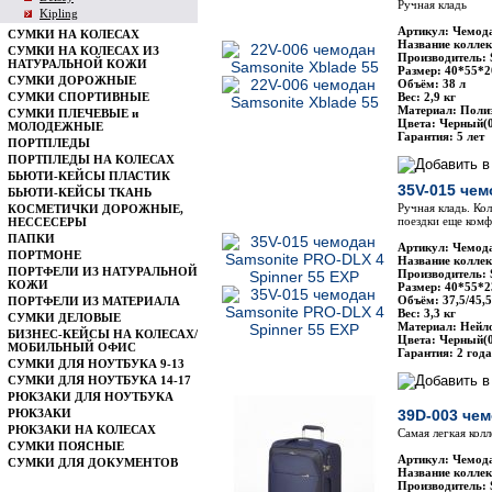
Ручная кладь
Kipling
Артикул: Чемода
СУМКИ НА КОЛЕСАХ
Название коллек
СУМКИ НА КОЛЕСАХ ИЗ
Производитель: 
НАТУРАЛЬНОЙ КОЖИ
Размер: 40*55*2
СУМКИ ДОРОЖНЫЕ
Объём: 38 л
СУМКИ СПОРТИВНЫЕ
Вес: 2,9 кг
Материал: Полиэ
СУМКИ ПЛЕЧЕВЫЕ и
Цвета: Черный(0
МОЛОДЕЖНЫЕ
Гарантия: 5 лет
ПОРТПЛЕДЫ
ПОРТПЛЕДЫ НА КОЛЕСАХ
БЬЮТИ-КЕЙСЫ ПЛАСТИК
35V-015 чем
БЬЮТИ-КЕЙСЫ ТКАНЬ
Ручная кладь. Ко
КОСМЕТИЧКИ ДОРОЖНЫЕ,
поездки еще комф
НЕССЕСЕРЫ
ПАПКИ
Артикул: Чемода
ПОРТМОНЕ
Название колле
ПОРТФЕЛИ ИЗ НАТУРАЛЬНОЙ
Производитель: 
КОЖИ
Размер: 40*55*2
Объём: 37,5/45,5
ПОРТФЕЛИ ИЗ МАТЕРИАЛА
Вес: 3,3 кг
СУМКИ ДЕЛОВЫЕ
Материал: Нейл
БИЗНЕС-КЕЙСЫ НА КОЛЕСАХ/
Цвета: Черный(0
МОБИЛЬНЫЙ ОФИС
Гарантия: 2 года
СУМКИ ДЛЯ НОУТБУКА 9-13
СУМКИ ДЛЯ НОУТБУКА 14-17
РЮКЗАКИ ДЛЯ НОУТБУКА
РЮКЗАКИ
39D-003 чем
РЮКЗАКИ НА КОЛЕСАХ
Самая легкая колл
СУМКИ ПОЯСНЫЕ
Артикул: Чемода
СУМКИ ДЛЯ ДОКУМЕНТОВ
Название коллекц
Производитель: 