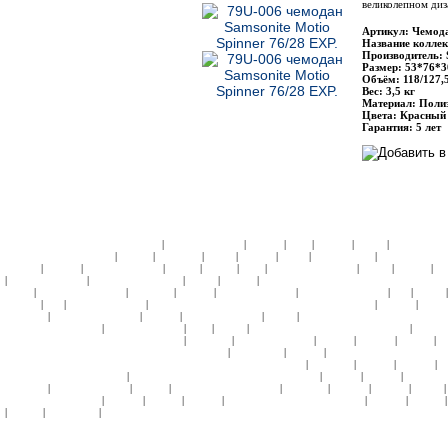
великолепном диз
Артикул: Чемода
Название коллек
Производитель: 
Размер: 53*76*3
Объём: 118/127,
Вес: 3,5 кг
Материал: Полиэ
Цвета: Красный (
Гарантия: 5 лет
|
|
|
|
|
|
ЧЕМОДАНЫ ПЛАСТИК:
Samsonite
American Tourister
Roncato
Heys
Rimowa
Delsey
АКСЕССУА
|
|
|
|
|
|
|
КОЛЛЕКЦИИ:
Кошельки
Пеналы
Чемоданы
Сумки
Рюкзаки
Зонты
Подголовники
КЕЙСЫ:
СУМК
|
|
|
|
|
|
|
|
|
Hedgren
Roncato
American Tourister
4Roads
Gillivo
Heys
Ricardo Beverly Hills
Delsey
Kipling
С
|
|
|
|
|
American Tourister
Samsonite Black Label
Delsey
Kipling
СУМКИ НА КОЛЕСАХ ИЗ НАТУРАЛЬНО
|
|
|
|
|
|
|
Perotti
Ricardo Beverly Hills
Samsonite
Roncato
American Tourister
Ricardo Beverly Hills
Ace
Delsey
|
|
|
|
|
Hedgren
Ace
American Tourister
СУМКИ ПЛЕЧЕВЫЕ и МОЛОДЕЖНЫЕ:
Samsonite
Hedgren
Delsey
|
|
|
|
|
Samsonite
Ricardo Beverly Hills
Roncato
American Tourister
Delsey
ПОРТПЛЕДЫ НА КОЛЕСАХ:
Sa
|
|
|
|
|
ПЛАСТИК:
Samsonite
American Tourister
Heys
Delsey
БЬЮТИ-КЕЙСЫ ТКАНЬ:
Samsonite
Roncato
|
|
|
|
|
|
ДОРОЖНЫЕ, НЕССЕСЕРЫ:
Tony Perotti
Samsonite
American Tourister
Roncato
Hedgren
Kipling
П
|
|
|
ПОРТФЕЛИ ИЗ НАТУРАЛЬНОЙ КОЖИ:
Samsonite
Tony Perotti
Roncato
ПОРТФЕЛИ ИЗ МАТЕРИА
|
|
|
|
БИЗНЕС-КЕЙСЫ НА КОЛЕСАХ/ МОБИЛЬНЫЙ ОФИС:
Tony Perotti
Samsonite
Rimowa
Hedgren
R
|
|
|
|
НОУТБУКА 9-13:
Samsonite
СУМКИ ДЛЯ НОУТБУКА 14-17:
Samsonite
Hedgren
Roncato
American T
|
|
|
|
|
|
|
Samsonite
American Tourister
Kipling
РЮКЗАКИ:
Tony Perotti
Samsonite
Hedgren
Roncato
Delsey
|
|
|
|
|
|
КОЛЕСАХ:
Samsonite
Hedgren
Kipling
Roncato
СУМКИ ПОЯСНЫЕ:
Samsonite
Hedgren
Kipling
|
|
|
Bolinni
Tony Perotti
Copyright 2009-2015 ©
1000sumok.ru