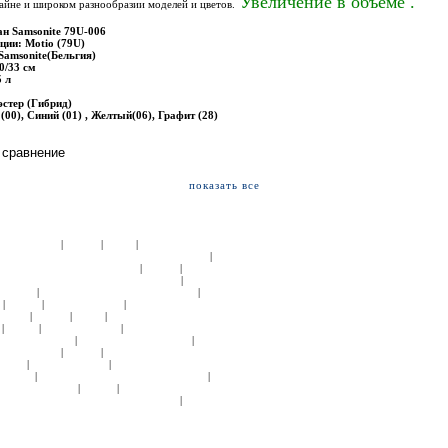
Увеличение в объеме .
айне и широком разнообразии моделей и цветов.
н Samsonite 79U-006
ции: Motio (79U)
Samsonite(Бельгия)
0/33 см
5 л
стер (Гибрид)
00), Синий (01) , Желтый(06), Графит (28)
показать все
|
|
|
РЫ:
Samsonite
Roncato
Delsey
ДЕТСКИЕ
|
И ЖЕНСКИЕ:
ЧЕМОДАНЫ ТКАНЬ:
Samsonite
|
|
УМКИ НА КОЛЕСАХ:
Samsonite
Roncato
Hedgren
|
Й КОЖИ:
СУМКИ ДОРОЖНЫЕ:
Hedgren
Tony
|
|
|
Kipling
СУМКИ СПОРТИВНЫЕ:
Samsonite
|
|
|
Kipling
American Tourister
ПОРТПЛЕДЫ:
|
|
|
msonite
Roncato
Delsey
БЬЮТИ-КЕЙСЫ
|
|
|
Gillivo
American Tourister
КОСМЕТИЧКИ
|
|
АПКИ:
Samsonite
ПОРТМОНЕ:
Tony Perotti
|
|
ЛА:
Samsonite
Roncato
СУМКИ ДЕЛОВЫЕ:
|
|
oncato
American Tourister
СУМКИ ДЛЯ
|
|
ourister
РЮКЗАКИ ДЛЯ НОУТБУКА:
Hedgren
|
|
|
American Tourister
Kipling
РЮКЗАКИ НА
|
|
СУМКИ ДЛЯ ДОКУМЕНТОВ:
Samsonite
Hedgren