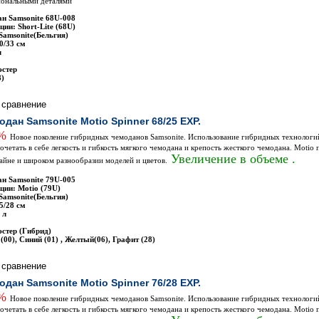
ональными деталями
н Samsonite 68U-008
ии: Short-Lite (68U)
Samsonite(Бельгия)
0/33 см
л
эстер
8)
одан Samsonite Motio Spinner 68/25 EXP.
0%
Новое поколение гибридных чемоданов Samsonite. Использование гибридных технологий
сочетать в себе легкость и гибкость мягкого чемодана и крепость жесткого чемодана. Motio 
Увеличение в объеме .
айне и широком разнообразии моделей и цветов.
н Samsonite 79U-005
ции: Motio (79U)
Samsonite(Бельгия)
5/28 см
 л
стер (Гибрид)
00), Синий (01) , Желтый(06), Графит (28)
одан Samsonite Motio Spinner 76/28 EXP.
0%
Новое поколение гибридных чемоданов Samsonite. Использование гибридных технологий
сочетать в себе легкость и гибкость мягкого чемодана и крепость жесткого чемодана. Motio 