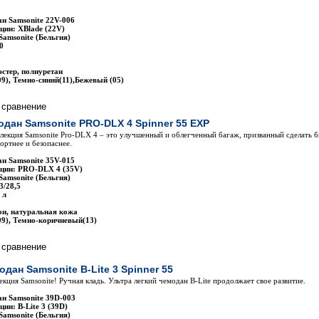
н Samsonite 22V-006
ции: XBlade (22V)
Samsonite (Бельгия)
0
стер, полиуретан
9), Темно-синий(11),Бежевый (05)
одан Samsonite PRO-DLX 4 Spinner 55 EXP
ллекция Samsonite Pro-DLX 4 – это улучшенный и облегченный багаж, призванный сделать б
ортнее и безопаснее.
н Samsonite 35V-015
кции: PRO-DLX 4 (35V)
Samsonite (Бельгия)
3/28,5
 л
он, натуральная кожа
9), Темно-коричневый(13)
одан Samsonite B-Lite 3 Spinner 55
екция Samsonite! Ручная кладь. Ультра легкий чемодан B-Lite продолжает свое развитие.
н Samsonite 39D-003
ии: B-Lite 3 (39D)
Samsonite (Бельгия)