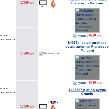
17500
руб.
Francesco Marconi
шт.
8200
sonite,
руб.
представлен в
84079sl cervo turchese
сумка женская Francesco
Marconi
14900
руб.
8340
руб.
sonite,
1403727 platino сумка
представлен в
Cromia
17500
руб.