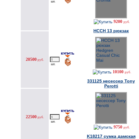
шт.
9200
руб.
HCCH 13 рюкзак
20500
руб.
шт.
10100
руб.
331125 несессер Tony
Perotti
22500
руб.
шт.
9750
руб.
K18217 cумка дамская