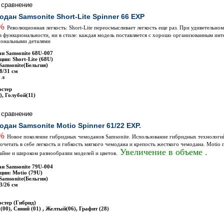
одан Samsonite Short-Lite Spinner 66 EXP
0%
Революционная легкость: Short-Lite переосмысливает легкость еще раз. При удиветельном 
и в функциональности, ни в стиле: каждая модель поставляется с хорошо организованным ин
ональными деталями
н Samsonite 68U-007
ии: Short-Lite (68U)
Samsonite(Бельгия)
8/31 см
 л
эстер
), Голубой(11)
одан Samsonite Motio Spinner 61/22 EXP.
0%
Новое поколение гибридных чемоданов Samsonite. Использование гибридных технологий
сочетать в себе легкость и гибкость мягкого чемодана и крепость жесткого чемодана. Motio 
Увеличение в объеме .
айне и широком разнообразии моделей и цветов.
н Samsonite 79U-004
ции: Motio (79U)
Samsonite(Бельгия)
3/26 см
стер (Гибрид)
00), Синий (01) , Желтый(06), Графит (28)