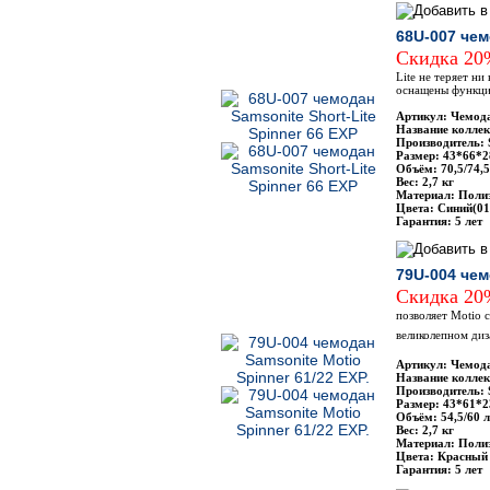
68U-007 чем
Скидка 2
Lite не теряет н
оснащены функци
Артикул: Чемода
Название коллекц
Производитель: 
Размер: 43*66*2
Объём: 70,5/74,5
Вес: 2,7 кг
Материал: Поли
Цвета: Синий(01
Гарантия: 5 лет
79U-004 чем
Скидка 2
позволяет Motio 
великолепном диз
Артикул: Чемода
Название коллек
Производитель: 
Размер: 43*61*2
Объём: 54,5/60 л
Вес: 2,7 кг
Материал: Полиэ
Цвета: Красный (
Гарантия: 5 лет