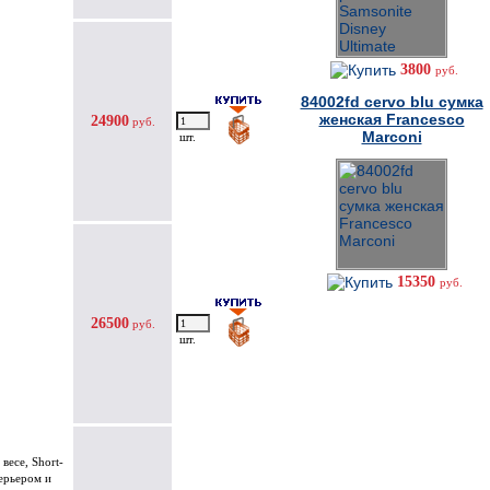
3800
руб.
84002fd cervo blu сумка
женская Francesco
24900
руб.
Marconi
шт.
15350
руб.
26500
руб.
шт.
весе, Short-
терьером и