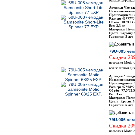
оснащены функци
Артикул: Чемода
Название коллекц
Производитель: 
Размер: 48*77*3
Объём: 107/113 
Вес: 3,3 кг
Материал: Поли
Цвета: Серый(1
Гарантия: 5 лет
79U-005 чем
Скидка 2
позволяет Motio 
великолепном диз
Артикул: Чемода
Название коллек
Производитель: 
Размер: 47*68*2
Объём: 77,5/83,5
Вес: 3 кг
Материал: Полиэ
Цвета: Красный (
Гарантия: 5 лет
79U-006 чем
Скидка 2
позволяет Motio 