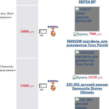
DEFEA BP
весе, Short-
терьером и
14800
руб.
7900
руб.
шт.
560022W портфель для
документов Tony Perotti
 Samsonite,
представлен в
21510
руб.
23C-001 детский рюкзак
15600
руб.
Samsonite Disney
шт.
Ultimate