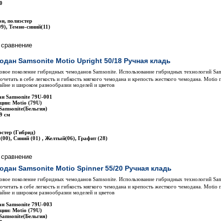
0
н, полиэстер
9), Темно-синий(11)
одан Samsonite Motio Upright 50/18 Ручная кладь
вое поколение гибридных чемоданов Samsonite. Использование гибридных технологий Sam
сочетать в себе легкость и гибкость мягкого чемодана и крепость жесткого чемодана. Motio 
айне и широком разнообразии моделей и цветов
н Samsonite 79U-001
ции: Motio (79U)
Samsonite(Бельгия)
9 см
стер (Гибрид)
00), Синий (01) , Желтый(06), Графит (28)
одан Samsonite Motio Spinner 55/20 Ручная кладь
вое поколение гибридных чемоданов Samsonite. Использование гибридных технологий Sam
сочетать в себе легкость и гибкость мягкого чемодана и крепость жесткого чемодана. Motio 
айне и широком разнообразии моделей и цветов
н Samsonite 79U-003
ции: Motio (79U)
Samsonite(Бельгия)