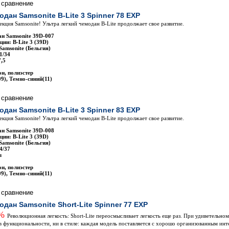
одан Samsonite B-Lite 3 Spinner 78 EXP
лекция Samsonite! Ультра легкий чемодан B-Lite продолжает свое развитие.
н Samsonite 39D-007
ии: B-Lite 3 (39D)
Samsonite (Бельгия)
1/34
7,5
н, полиэстер
9), Темно-синий(11)
одан Samsonite B-Lite 3 Spinner 83 EXP
лекция Samsonite! Ультра легкий чемодан B-Lite продолжает свое развитие.
н Samsonite 39D-008
ии: B-Lite 3 (39D)
Samsonite (Бельгия)
4/37
л
н, полиэстер
9), Темно-синий(11)
одан Samsonite Short-Lite Spinner 77 EXP
0%
Революционная легкость: Short-Lite переосмысливает легкость еще раз. При удиветельном 
и в функциональности, ни в стиле: каждая модель поставляется с хорошо организованным ин