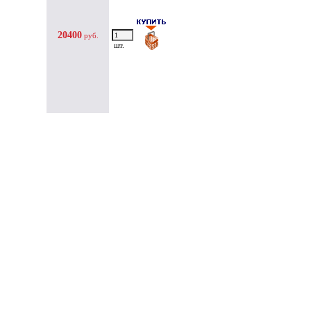
20400
руб.
шт.
Как сделать заказ
Не можете дозвониться?
8-926-277-60-62
Создание интернет магазина: shop-inet.ru