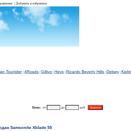
равнение
|
Добавить в избранное
an Tourister
4Roads
Gillivo
Heys
Ricardo Beverly Hills
Delsey
Kipli
|
|
|
|
|
|
Цена:
от
до
руб.
Наименование
одан Samsonite Xblade 55