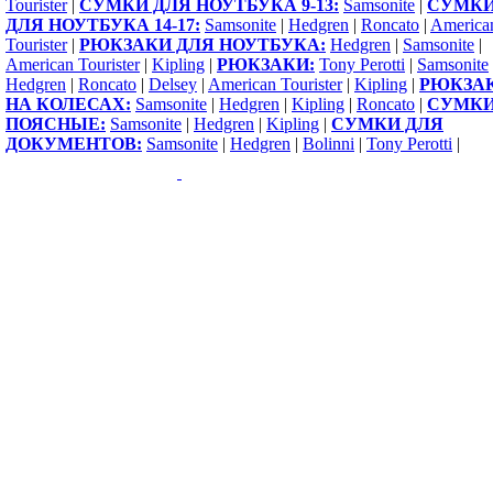
Tourister
|
СУМКИ ДЛЯ НОУТБУКА 9-13:
Samsonite
|
СУМК
ДЛЯ НОУТБУКА 14-17:
Samsonite
|
Hedgren
|
Roncato
|
America
Tourister
|
РЮКЗАКИ ДЛЯ НОУТБУКА:
Hedgren
|
Samsonite
|
American Tourister
|
Kipling
|
РЮКЗАКИ:
Tony Perotti
|
Samsonite
Hedgren
|
Roncato
|
Delsey
|
American Tourister
|
Kipling
|
РЮКЗА
НА КОЛЕСАХ:
Samsonite
|
Hedgren
|
Kipling
|
Roncato
|
СУМК
ПОЯСНЫЕ:
Samsonite
|
Hedgren
|
Kipling
|
СУМКИ ДЛЯ
ДОКУМЕНТОВ:
Samsonite
|
Hedgren
|
Bolinni
|
Tony Perotti
|
Copyright 2009-2015 ©
1000sumok.ru