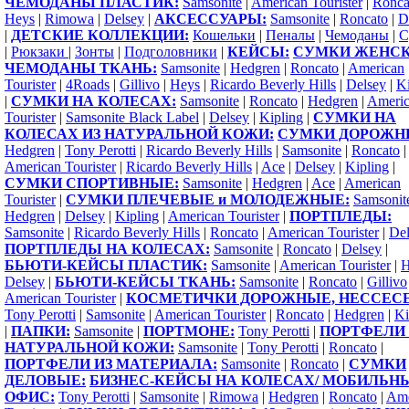
ЧЕМОДАНЫ ПЛАСТИК:
Samsonite
|
American Tourister
|
Ronca
Heys
|
Rimowa
|
Delsey
|
АКСЕССУАРЫ:
Samsonite
|
Roncato
|
D
|
ДЕТСКИЕ КОЛЛЕКЦИИ:
Кошельки
|
Пеналы
|
Чемоданы
|
С
|
Рюкзаки
|
Зонты
|
Подголовники
|
КЕЙСЫ:
СУМКИ ЖЕНСК
ЧЕМОДАНЫ ТКАНЬ:
Samsonite
|
Hedgren
|
Roncato
|
American
Tourister
|
4Roads
|
Gillivo
|
Heys
|
Ricardo Beverly Hills
|
Delsey
|
Ki
|
СУМКИ НА КОЛЕСАХ:
Samsonite
|
Roncato
|
Hedgren
|
Ameri
Tourister
|
Samsonite Black Label
|
Delsey
|
Kipling
|
СУМКИ НА
КОЛЕСАХ ИЗ НАТУРАЛЬНОЙ КОЖИ:
СУМКИ ДОРОЖН
Hedgren
|
Tony Perotti
|
Ricardo Beverly Hills
|
Samsonite
|
Roncato
|
American Tourister
|
Ricardo Beverly Hills
|
Ace
|
Delsey
|
Kipling
|
СУМКИ СПОРТИВНЫЕ:
Samsonite
|
Hedgren
|
Ace
|
American
Tourister
|
СУМКИ ПЛЕЧЕВЫЕ и МОЛОДЕЖНЫЕ:
Samsonit
Hedgren
|
Delsey
|
Kipling
|
American Tourister
|
ПОРТПЛЕДЫ:
Samsonite
|
Ricardo Beverly Hills
|
Roncato
|
American Tourister
|
Del
ПОРТПЛЕДЫ НА КОЛЕСАХ:
Samsonite
|
Roncato
|
Delsey
|
БЬЮТИ-КЕЙСЫ ПЛАСТИК:
Samsonite
|
American Tourister
|
H
Delsey
|
БЬЮТИ-КЕЙСЫ ТКАНЬ:
Samsonite
|
Roncato
|
Gillivo
American Tourister
|
КОСМЕТИЧКИ ДОРОЖНЫЕ, НЕССЕС
Tony Perotti
|
Samsonite
|
American Tourister
|
Roncato
|
Hedgren
|
Ki
|
ПАПКИ:
Samsonite
|
ПОРТМОНЕ:
Tony Perotti
|
ПОРТФЕЛИ 
НАТУРАЛЬНОЙ КОЖИ:
Samsonite
|
Tony Perotti
|
Roncato
|
ПОРТФЕЛИ ИЗ МАТЕРИАЛА:
Samsonite
|
Roncato
|
СУМКИ
ДЕЛОВЫЕ:
БИЗНЕС-КЕЙСЫ НА КОЛЕСАХ/ МОБИЛЬН
ОФИС:
Tony Perotti
|
Samsonite
|
Rimowa
|
Hedgren
|
Roncato
|
Ame