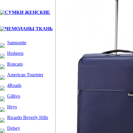
СУМКИ ЖЕНСКИЕ
ЧЕМОДАНЫ ТКАНЬ
Samsonite
Hedgren
Roncato
American Tourister
4Roads
Gillivo
Heys
Ricardo Beverly Hills
Delsey