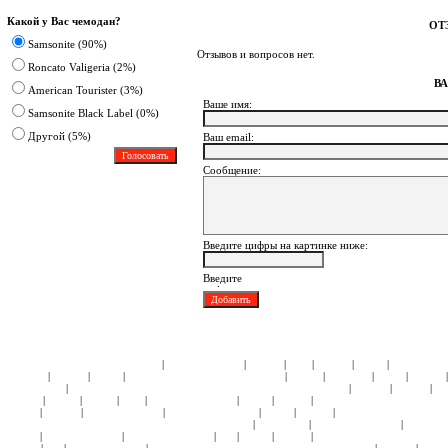
Какой у Вас чемодан?
ОТ
Samsonite (90%)
Отзывов и вопросов нет.
Roncato Valigeria (2%)
В
American Tourister (3%)
Ваше имя:
Samsonite Black Label (0%)
Другoй (5%)
Ваш еmail:
Сообщение:
Введите цифры на картинке ниже:
|
|
|
|
|
|
ЧЕМОДАНЫ ПЛАСТИК:
Samsonite
American Tourister
Roncato
Heys
Rimowa
Delsey
АКСЕССУА
|
|
|
|
|
|
|
Samsonite
Roncato
Delsey
ДЕТСКИЕ КОЛЛЕКЦИИ:
Кошельки
Пеналы
Чемоданы
Сумки
Рюкзаки
|
|
|
|
Подголовники
КЕЙСЫ:
СУМКИ ЖЕНСКИЕ:
ЧЕМОДАНЫ ТКАНЬ:
Samsonite
Hedgren
Roncato
Am
|
|
|
|
|
|
|
Tourister
4Roads
Gillivo
Heys
Ricardo Beverly Hills
Delsey
Kipling
СУМКИ НА КОЛЕСАХ:
Samso
|
|
|
|
|
|
Roncato
Hedgren
American Tourister
Samsonite Black Label
Delsey
Kipling
СУМКИ НА КОЛЕСАХ 
|
|
|
НАТУРАЛЬНОЙ КОЖИ:
СУМКИ ДОРОЖНЫЕ:
Hedgren
Tony Perotti
Ricardo Beverly Hills
Samsonite
|
|
|
|
|
|
Roncato
American Tourister
Ricardo Beverly Hills
Ace
Delsey
Kipling
СУМКИ СПОРТИВНЫЕ:
Sams