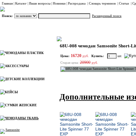
Главная
|
Каталог
|
Ваши вопросы
|
Новинки
|
Распродажа
|
Словарь терминов
|
Статьи
|
Ср
Поиск:
Расширенный поиск
ЧЕМОДАНЫ ТКАНЬ
Samsonite
Большие
Каталог
68U-008 чемодан Samsonite Short-Li
ЧЕМОДАНЫ ПЛАСТИК
16720
Цена:
руб.
Купить:
шт.
20900
Старая цена:
руб.
АКСЕССУАРЫ
ДЕТСКИЕ КОЛЛЕКЦИИ
КЕЙСЫ
Дополнительные из
СУМКИ ЖЕНСКИЕ
ЧЕМОДАНЫ ТКАНЬ
Samsonite