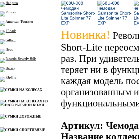
Hedgren
Roncato
American Tourister
Новинка!
4Roads
Револ
Gillivo
Short-Lite переос
Heys
раз. При удиветель
Ricardo Beverly Hills
теряет ни в функц
Delsey
Kipling
каждая модель по
организованным и
СУМКИ НА КОЛЕСАХ
функциональными
СУМКИ НА КОЛЕСАХ ИЗ
НАТУРАЛЬНОЙ КОЖИ
СУМКИ ДОРОЖНЫЕ
Артикул: Чемода
СУМКИ СПОРТИВНЫЕ
Название коллекц