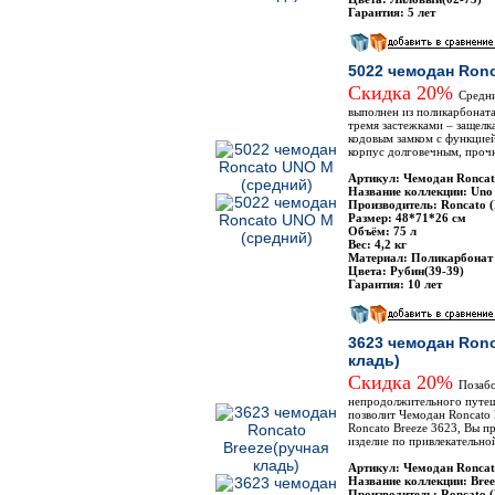
Гарантия: 5 лет
5022 чемодан Ron
Скидка 20%
Средн
выполнен из поликарбонат
тремя застежками – защелк
кодовым замком с функцией
корпус долговечным, проч
Артикул: Чемодан Roncat
Название коллекции: Uno
Производитель: Roncato 
Размер: 48*71*26 см
Объём: 75 л
Вес: 4,2 кг
Материал: Поликарбонат
Цвета: Рубин(39-39)
Гарантия: 10 лет
3623 чемодан Ronc
кладь)
Скидка 20%
Позабо
непродолжительного путеш
позволит Чемодан Roncato 
Roncato Breeze 3623, Вы п
изделие по привлекательно
Артикул: Чемодан Roncat
Название коллекции: Bree
Производитель: Roncato 