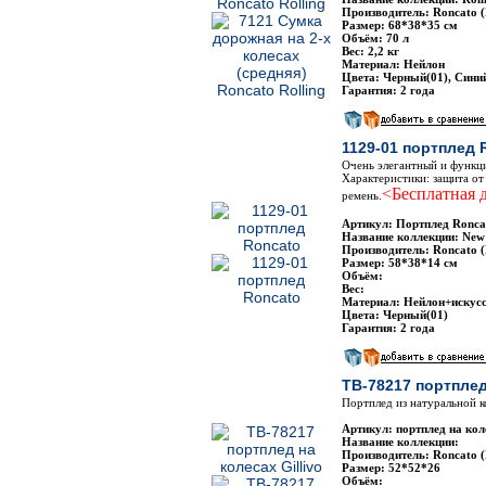
Производитель: Roncato 
Размер: 68*38*35 см
Объём: 70 л
Вес: 2,2 кг
Материал: Нейлон
Цвета: Черный(01), Сини
Гарантия: 2 года
1129-01 портплед 
Очень элегантный и функц
Характеристики: защита от
<Бесплатная д
ремень.
Артикул: Портплед Ronca
Название коллекции: New
Производитель: Roncato 
Размер: 58*38*14 см
Объём:
Вес:
Материал: Нейлон+искус
Цвета: Черный(01)
Гарантия: 2 года
TB-78217 портплед 
Портплед из натуральной к
Артикул: портплед на кол
Название коллекции:
Производитель: Roncato 
Размер: 52*52*26
Объём: