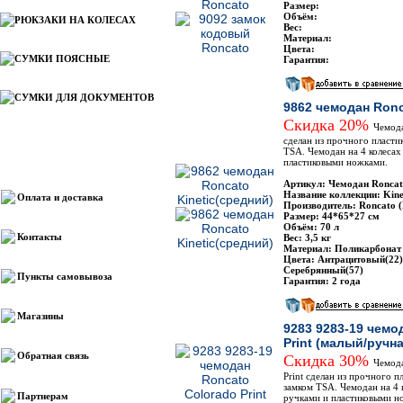
Размер:
Объём:
РЮКЗАКИ НА КОЛЕСАХ
Вес:
Материал:
Цвета:
СУМКИ ПОЯСНЫЕ
Гарантия:
СУМКИ ДЛЯ ДОКУМЕНТОВ
9862 чемодан Ronc
Скидка 20%
Чемода
сделан из прочного пласти
TSA. Чемодан на 4 колеса
пластиковыми ножками.
Информация
Артикул: Чемодан Roncat
Название коллекции: Kine
Оплата и доставка
Производитель: Roncato 
Размер: 44*65*27 см
Объём: 70 л
Контакты
Вес: 3,5 кг
Материал: Поликарбонат
Цвета: Антрацитовый(22)
Серебрянный(57)
Пункты самовывоза
Гарантия: 2 года
Магазины
9283 9283-19 чемо
Print (малый/ручн
Обратная связь
Скидка 30%
Чемода
Print сделан из прочного 
замком TSA. Чемодан на 4
Партнерам
ручками и пластиковыми н