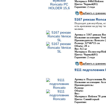
Материал: 840d Нейлон
Цвета: Черный(01)
Гарантия: 2 года
5167 рюкзак Ronca
Подходит для ноутбука, ес
есть крепление на ручку ч
молнии.
Артикул: 5167 рюкзак Ron
Название коллекции: Veni
Производитель: Roncato 
Размер: 32*46*15 см
Объём: 20 л
Вес: 0,5 кг
Материал: Полиэстер/Не
Цвета: Черный(01)
Гарантия: 2 года
9111 подголовник
Артикул: Подголовник Ro
Название коллекции: Acce
Производитель:
Размер:
Объём:
Вес:
Материал: Нейлон 70 ден
Цвета: Синий/серый
Гарантия: