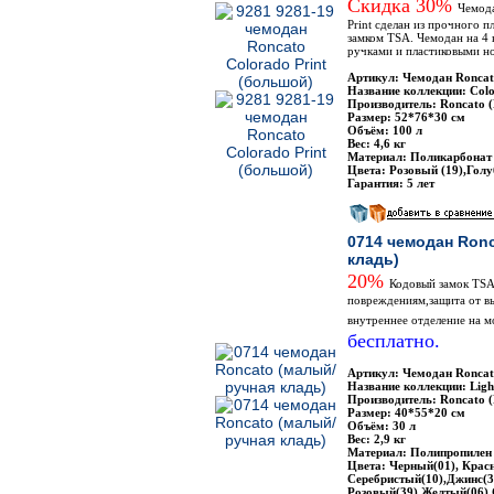
Скидка 30%
Чемода
Print сделан из прочного 
замком TSA. Чемодан на 4
ручками и пластиковыми н
Артикул: Чемодан Roncat
Название коллекции: Colo
Производитель: Roncato 
Размер: 52*76*30 см
Объём: 100 л
Вес: 4,6 кг
Материал: Поликарбонат
Цвета: Розовый (19),Голу
Гарантия: 5 лет
0714 чемодан Ron
кладь)
20%
Кодовый замок TSA,
повреждениям,защита от вы
внутреннее отделение на м
бесплатно.
Артикул: Чемодан Roncat
Название коллекции: Ligh
Производитель: Roncato 
Размер: 40*55*20 см
Объём: 30 л
Вес: 2,9 кг
Материал: Полипропилен
Цвета: Черный(01), Крас
Серебристый(10),Джинс(3
Розовый(39),Желтый(06),