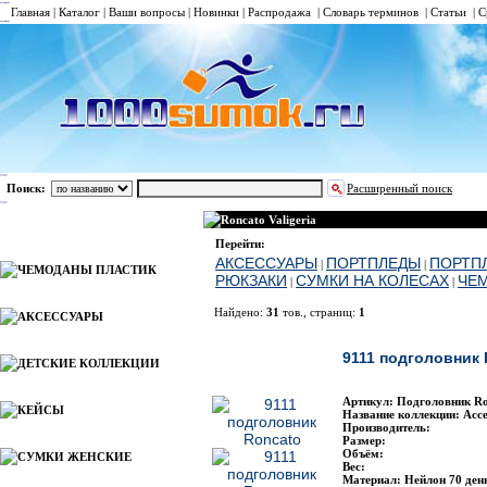
Главная
|
Каталог
|
Ваши вопросы
|
Новинки
|
Распродажа
|
Словарь терминов
|
Статьи
|
С
Поиск:
Расширенный поиск
Roncato Valigeria
Каталог
Перейти:
АКСЕССУАРЫ
ПОРТПЛЕДЫ
ПОРТП
|
|
ЧЕМОДАНЫ ПЛАСТИК
РЮКЗАКИ
СУМКИ НА КОЛЕСАХ
ЧЕ
|
|
Найдено:
31
тов., страниц:
1
АКСЕССУАРЫ
Фото
Наим
9111 подголовник
ДЕТСКИЕ КОЛЛЕКЦИИ
Артикул: Подголовник Ro
КЕЙСЫ
Название коллекции: Acce
Производитель:
Размер:
Объём:
СУМКИ ЖЕНСКИЕ
Вес:
Материал: Нейлон 70 ден