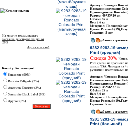
Артикул: Чемодан Roncat
Название коллекции: Colo
Каталог ссылок
Производитель: Roncato 
Размер: 40*55*20 см
Объём: 35 л
Вес: 2,6 кг
Материал: Поликарбонат
Новости магазина
Цвета: Розовый (19),Голу
Гарантия: 5 лет
На многие товары нашего
магазина действуют скидки от
20%
Архив новостей
9282 9282-19 чемо
Print (средний)
Скидка 30%
Чемода
Опрос
Print сделан из прочного 
замком TSA. Чемодан на 4
Какой у Вас чемодан?
ручками и пластиковыми н
Samsonite (90%)
Артикул: Чемодан Roncat
Название коллекции: Colo
Roncato Valigeria (2%)
Производитель: Roncato 
Размер: 45*66*27 см
American Tourister (3%)
Объём: 65 л
Вес: 3,6 кг
Samsonite Black Label (0%)
Материал: Поликарбонат
Цвета: Розовый (19),Голу
Другoй (5%)
Гарантия: 5 лет
9281 9281-19 чемо
Print (большой)