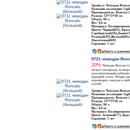
Артикул: Чемодан Roncat
Название коллекции: Ligh
Производитель: Roncato 
Размер: 53*75*30 см
Объём: 90 л
Вес: 4,6 кг
Материал: Полипропилен
Цвета: Черный(01), Крас
Серебристый(10),Джинс(3
Розовый(39),Желтый(06),
Фиолетовый(69)
Гарантия: 5 лет
0721 чемодан Ron
20%
Чемодан Roncato Li
легкого материала, полипр
дополнительными ребрами 
передней части. Четыре дв
перемещать чемодан в люб
усилий.
Артикул: Чемодан Roncat
Название коллекции: Ligh
Производитель: Roncato 
Размер: 53*75*30 см
Объём: 90 л
Вес: 4,8 кг
Материал: Полипропилен
Цвета: Зеленый(77), Кра
Гарантия: 5 лет