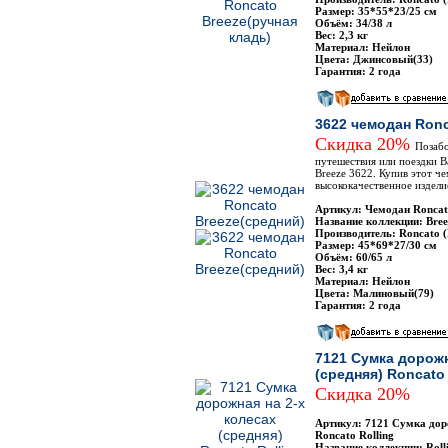
Размер: 35*55*23/25 см
Объём: 34/38 л
Вес: 2,3 кг
Материал: Нейлон
Цвета: Джинсовый(33)
Гарантия: 2 года
3622 чемодан Ronc
Скидка 20%
Позабо
путешествия или поездки В
Breeze 3622. Купив этот ч
высококачественное издели
Артикул: Чемодан Roncat
Название коллекции: Bree
Производитель: Roncato 
Размер: 45*69*27/30 см
Объём: 60/65 л
Вес: 3,4 кг
Материал: Нейлон
Цвета: Малиновый(79)
Гарантия: 2 года
7121 Сумка дорожн
(средняя) Roncato 
Скидка 20%
Артикул: 7121 Сумка доро
Roncato Rolling
Название коллекции: Roll