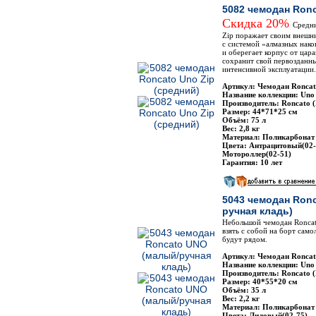
5082 чемодан Ronc
Скидка 20%
Средн
Zip поражает своим внешн
с системой «алмазных нак
и оберегает корпус от цар
сохранит свой первозданны
интенсивной эксплуатации.
Артикул: Чемодан Roncat
Название коллекции: Uno
Производитель: Roncato 
Размер: 44*71*25 см
Объём: 75 л
Вес: 2,8 кг
Материал: Поликарбонат
Цвета: Антрацитовый(02-
Мотороллер(02-51)
Гарантия: 10 лет
5043 чемодан Ron
ручная кладь)
Небольшой чемодан Roncat
взять с собой на борт сам
будут рядом.
Артикул: Чемодан Roncat
Название коллекции: Uno
Производитель: Roncato 
Размер: 40*55*20 см
Объём: 35 л
Вес: 2,2 кг
Материал: Поликарбонат
Цвета: Лиловый(02-75)