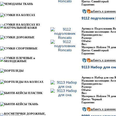
Цвета: Синий/серый
ЧЕМОДАНЫ ТКАНЬ
Гарантия:
СУМКИ НА КОЛЕСАХ
9112 подголовник
СУМКИ НА КОЛЕСАХ ИЗ
НАТУРАЛЬНОЙ КОЖИ
Артикул: Подголовник Ro
Название коллекции: Acce
Производитель:
СУМКИ ДОРОЖНЫЕ
Размер:
Объём:
Вес:
Материал: Нейлон 70 ден
СУМКИ СПОРТИВНЫЕ
Цвета: Синий/серый
Гарантия:
СУМКИ ПЛЕЧЕВЫЕ и
МОЛОДЕЖНЫЕ
9113 Набор для сн
ПОРТПЛЕДЫ
Артикул: Набор для сна 
Название коллекции: Acce
ПОРТПЛЕДЫ НА КОЛЕСАХ
Производитель:
Размер:
Объём:
БЬЮТИ-КЕЙСЫ ПЛАСТИК
Вес:
Материал: Нейлон 70 ден
Цвета: Черный
Гарантия:
БЬЮТИ-КЕЙСЫ ТКАНЬ
КОСМЕТИЧКИ ДОРОЖНЫЕ,