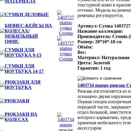
МАТЕРИАЛА
текстурной кожи в красив
оттенке. Модель на ремеш
СУМКИ ДЕЛОВЫЕ
ремешка регулируется.
БИЗНЕС-КЕЙСЫ НА
Артикул: Сумка 1403727
КОЛЕСАХ/
Название коллекции:
МОБИЛЬНЫЙ
Производитель: Cromia 
ОФИС
Размер: 20*10*-18 см
Объём:
СУМКИ ДЛЯ
Вес:
НОУТБУКА 9-13
Материал: Натуральная
Цвета: Золотой
СУМКИ ДЛЯ
Гарантия: 1 год
НОУТБУКА 14-17
РЮКЗАКИ ДЛЯ
1403734 mango рюкзак C
НОУТБУКА
Рюкзак изготовляется из 
оснащено двумя наружным
РЮКЗАКИ
Первая секция поперечная
передней части, закрывае
отдел большой, вместите
РЮКЗАКИ НА
которого карманчик, пред
КОЛЕСАХ
хранения мобильного тел
аксессуаров