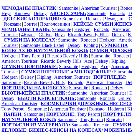
ЧЕМОДАНЫ ПЛАСТИК:
Samsonite
|
American Tourister
|
Ronca
Heys
|
Rimowa
|
Delsey
|
АКСЕССУАРЫ:
Samsonite
|
Roncato
|
D
|
ДЕТСКИЕ КОЛЛЕКЦИИ:
Кошельки
|
Пеналы
|
Чемоданы
|
С
|
Рюкзаки
|
Зонты
|
Подголовники
|
КЕЙСЫ:
СУМКИ ЖЕНСК
ЧЕМОДАНЫ ТКАНЬ:
Samsonite
|
Hedgren
|
Roncato
|
American
Tourister
|
4Roads
|
Gillivo
|
Heys
|
Ricardo Beverly Hills
|
Delsey
|
Ki
|
СУМКИ НА КОЛЕСАХ:
Samsonite
|
Roncato
|
Hedgren
|
Ameri
Tourister
|
Samsonite Black Label
|
Delsey
|
Kipling
|
СУМКИ НА
КОЛЕСАХ ИЗ НАТУРАЛЬНОЙ КОЖИ:
СУМКИ ДОРОЖН
Hedgren
|
Tony Perotti
|
Ricardo Beverly Hills
|
Samsonite
|
Roncato
|
American Tourister
|
Ricardo Beverly Hills
|
Ace
|
Delsey
|
Kipling
|
СУМКИ СПОРТИВНЫЕ:
Samsonite
|
Hedgren
|
Ace
|
American
Tourister
|
СУМКИ ПЛЕЧЕВЫЕ и МОЛОДЕЖНЫЕ:
Samsonit
Hedgren
|
Delsey
|
Kipling
|
American Tourister
|
ПОРТПЛЕДЫ:
Samsonite
|
Ricardo Beverly Hills
|
Roncato
|
American Tourister
|
Del
ПОРТПЛЕДЫ НА КОЛЕСАХ:
Samsonite
|
Roncato
|
Delsey
|
БЬЮТИ-КЕЙСЫ ПЛАСТИК:
Samsonite
|
American Tourister
|
H
Delsey
|
БЬЮТИ-КЕЙСЫ ТКАНЬ:
Samsonite
|
Roncato
|
Gillivo
American Tourister
|
КОСМЕТИЧКИ ДОРОЖНЫЕ, НЕССЕС
Tony Perotti
|
Samsonite
|
American Tourister
|
Roncato
|
Hedgren
|
Ki
|
ПАПКИ:
Samsonite
|
ПОРТМОНЕ:
Tony Perotti
|
ПОРТФЕЛИ 
НАТУРАЛЬНОЙ КОЖИ:
Samsonite
|
Tony Perotti
|
Roncato
|
ПОРТФЕЛИ ИЗ МАТЕРИАЛА:
Samsonite
|
Roncato
|
СУМКИ
ДЕЛОВЫЕ:
БИЗНЕС-КЕЙСЫ НА КОЛЕСАХ/ МОБИЛЬН