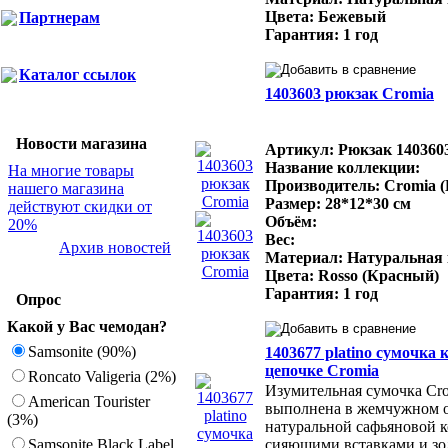
Цвета: Бежевый
Партнерам
Гарантия: 1 год
Каталог ссылок
1403603 рюкзак Cromia
Новости магазина
Артикул: Рюкзак 140360
Название коллекции:
На многие товары
Производитель: Cromia 
нашего магазина
Размер: 28*12*30 см
действуют скидки от
Объём:
20%
Вес:
Архив новостей
Материал: Натуральная
Цвета: Rosso (Красный)
Гарантия: 1 год
Опрос
Какой у Вас чемодан?
Samsonite (90%)
1403677 platino сумочка 
цепочке Cromia
Roncato Valigeria (2%)
Изумительная сумочка Cro
American Tourister
выполнена в жемчужном о
(3%)
натуральной сафьяновой 
Samsonite Black Label
сияющими вставками и зо