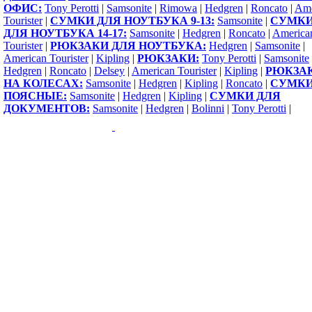
ОФИС:
Tony Perotti
|
Samsonite
|
Rimowa
|
Hedgren
|
Roncato
|
Ame
Tourister
|
СУМКИ ДЛЯ НОУТБУКА 9-13:
Samsonite
|
СУМК
ДЛЯ НОУТБУКА 14-17:
Samsonite
|
Hedgren
|
Roncato
|
America
Tourister
|
РЮКЗАКИ ДЛЯ НОУТБУКА:
Hedgren
|
Samsonite
|
American Tourister
|
Kipling
|
РЮКЗАКИ:
Tony Perotti
|
Samsonite
Hedgren
|
Roncato
|
Delsey
|
American Tourister
|
Kipling
|
РЮКЗА
НА КОЛЕСАХ:
Samsonite
|
Hedgren
|
Kipling
|
Roncato
|
СУМК
ПОЯСНЫЕ:
Samsonite
|
Hedgren
|
Kipling
|
СУМКИ ДЛЯ
ДОКУМЕНТОВ:
Samsonite
|
Hedgren
|
Bolinni
|
Tony Perotti
|
Copyright 2009-2015 ©
1000sumok.ru