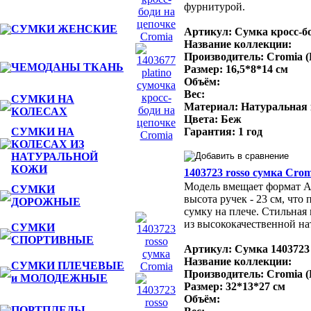
фурнитурой.
СУМКИ ЖЕНСКИЕ
Артикул: Сумка кросс-б
Название коллекции:
Производитель: Cromia 
ЧЕМОДАНЫ ТКАНЬ
Размер: 16,5*8*14 см
Объём:
Вес:
СУМКИ НА
Материал: Натуральная
КОЛЕСАХ
Цвета: Беж
СУМКИ НА
Гарантия: 1 год
КОЛЕСАХ ИЗ
НАТУРАЛЬНОЙ
КОЖИ
1403723 rosso сумка Crom
Модель вмещает формат A4
СУМКИ
высота ручек - 23 см, что 
ДОРОЖНЫЕ
сумку на плече. Стильная
из высококачественной на
СУМКИ
СПОРТИВНЫЕ
Артикул: Сумка 1403723
Название коллекции:
СУМКИ ПЛЕЧЕВЫЕ
Производитель: Cromia 
и МОЛОДЕЖНЫЕ
Размер: 32*13*27 см
Объём:
ПОРТПЛЕДЫ