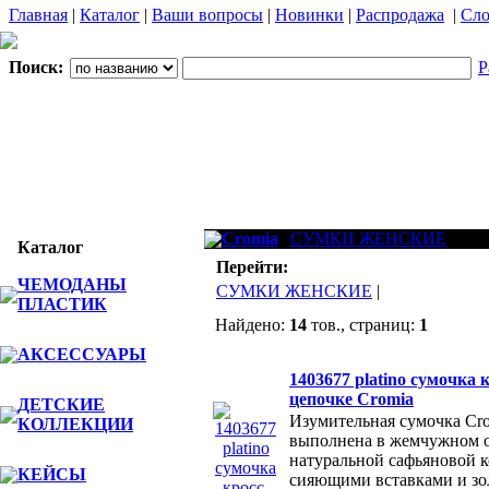
Главная
|
Каталог
|
Ваши вопросы
|
Новинки
|
Распродажа
|
Сло
Поиск:
Р
Cromia
СУМКИ ЖЕНСКИЕ
Каталог
Перейти:
ЧЕМОДАНЫ
СУМКИ ЖЕНСКИЕ
|
ПЛАСТИК
Найдено:
14
тов., страниц:
1
АКСЕССУАРЫ
Фото
Наименов
1403677 platino сумочка 
цепочке Cromia
ДЕТСКИЕ
Изумительная сумочка Cro
КОЛЛЕКЦИИ
выполнена в жемчужном о
натуральной сафьяновой 
КЕЙСЫ
сияющими вставками и зо