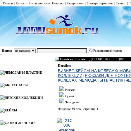
Главная
|
Каталог
|
Ваши вопросы
|
Новинки
|
Распродажа
|
Словарь терминов
|
Статьи
|
С
Поиск:
Расширенный поиск
American Tourister
ДЕТСКИЕ КОЛЛЕКЦИИ
Каталог
Перейти:
БИЗНЕС-КЕЙСЫ НА КОЛЕСАХ/ МОБ
ЧЕМОДАНЫ ПЛАСТИК
КОЛЛЕКЦИИ
РЮКЗАКИ ДЛЯ НОУТБ
|
КОЛЕСАХ
ЧЕМОДАНЫ ПЛАСТИК
ЧЕ
|
|
АКСЕССУАРЫ
Рюкзаки
Сумки
ДЕТСКИЕ КОЛЛЕКЦИИ
Чемоданы
Найдено:
36
тов., страниц:
1
КЕЙСЫ
Фото
Наимено
СУМКИ ЖЕНСКИЕ