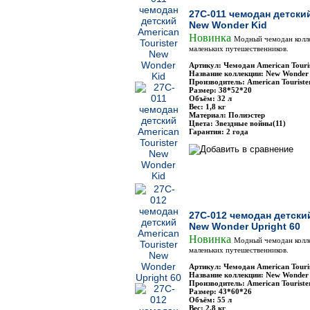
27C-011 чемодан детский
New Wonder Kid
Новинка
Модный чемодан колл
маленьких путешественников.
Артикул: Чемодан American Touri
Название коллекции: New Wonder
Производитель: American Touriste
Размер: 38*52*20
Объём: 32 л
Вес: 1,8 кг
Материал: Полиэстер
Цвета: Звездные войны(11)
Гарантия: 2 года
27C-012 чемодан детский
New Wonder Upright 60
Новинка
Модный чемодан колл
маленьких путешественников.
Артикул: Чемодан American Touri
Название коллекции: New Wonder
Производитель: American Touriste
Размер: 43*60*26
Объём: 55 л
Вес: 2,8 кг