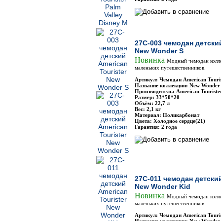
27C-003 чемодан детский
New Wonder S
Новинка
Модный чемодан колл
маленьких путешественников.
Артикул: Чемодан American Touri
Название коллекции: New Wonder
Производитель: American Touriste
Размер: 33*50*20
Объём: 22,7 л
Вес: 2,1 кг
Материал: Поликарбонат
Цвета: Холодное сердце(21)
Гарантия: 2 года
27C-011 чемодан детский
New Wonder Kid
Новинка
Модный чемодан колл
маленьких путешественников.
Артикул: Чемодан American Touri