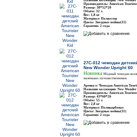
Название коллекции: New Wonder
Производитель: American Touriste
Размер: 38*52*20
Объём: 32 л
Вес: 1,8 кг
Материал: Полиэстер
Цвета: Звездные войны(11)
Гарантия: 2 года
27C-012 чемодан детский
New Wonder Upright 60
Новинка
Модный чемодан колл
маленьких путешественников.
Артикул: Чемодан American Touri
Название коллекции: New Wonder
Производитель: American Touriste
Размер: 43*60*26
Объём: 55 л
Вес: 2,8 кг
Материал: Поликарбонат
Цвета: Звездные войны(11)
Гарантия: 2 года