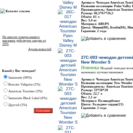
Артикул: Чемодан American Touri
Название коллекции: Palm Valley 
Производитель: American Touriste
Каталог ссылок
Размер: 46,5*67*26,5
Объём: 61 л
Вес: 3,4 кг
Материал: ABS/PS
Цвета: Минни(00), Бэмби(04), Ми
Новости магазина
Гарантия: 2 года
На многие товары нашего
магазина действуют скидки от
20%
Архив новостей
27C-003 чемодан детский
New Wonder S
Опрос
Новинка
Модный чемодан колл
Какой у Вас чемодан?
маленьких путешественников.
Samsonite (90%)
Артикул: Чемодан American Touri
Название коллекции: New Wonder
Roncato Valigeria (2%)
Производитель: American Touriste
Размер: 33*50*20
American Tourister (3%)
Объём: 22,7 л
Вес: 2,1 кг
Samsonite Black Label (0%)
Материал: Поликарбонат
Цвета: Холодное сердце(21)
Другoй (5%)
Гарантия: 2 года