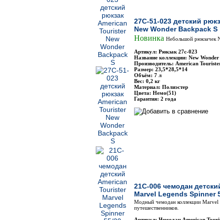
27C-51-023 детский рюкз
New Wonder Backpack S
Новинка
Небольшой рюкзачек 
Артикул: Рюкзак 27с-023
Название коллекции: New Wonder
Производитель: American Touriste
Размер: 23,5*28,5*14
Объём: 7 л
Вес: 0,2 кг
Материал: Полиэстер
Цвета: Немо(51)
Гарантия: 2 года
21C-006 чемодан детский
Marvel Legends Spinner 5
Модный чемодан коллекции Marvel 
путешественников.
Артикул: Чемодан American Touri