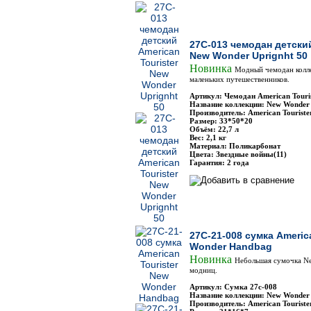
27C-013 чемодан детский
New Wonder Uprignht 50
Новинка
Модный чемодан колл
маленьких путешественников.
Артикул: Чемодан American Touri
Название коллекции: New Wonder
Производитель: American Touriste
Размер: 33*50*20
Объём: 22,7 л
Вес: 2,1 кг
Материал: Поликарбонат
Цвета: Звездные войны(11)
Гарантия: 2 года
27C-21-008 сумка Americ
Wonder Handbag
Новинка
Небольшая сумочка Ne
модниц.
Артикул: Сумка 27с-008
Название коллекции: New Wonder
Производитель: American Touriste