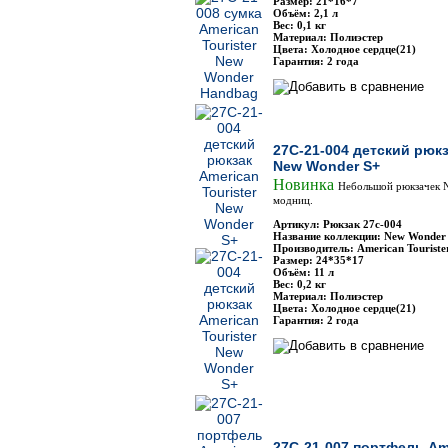
Размер: 21*16*7
Объём: 2,1 л
Вес: 0,1 кг
Материал: Полиэстер
Цвета: Холодное сердце(21)
Гарантия: 2 года
27C-21-004 детский рюкз
New Wonder S+
Новинка
Небольшой рюкзачек 
модниц.
Артикул: Рюкзак 27с-004
Название коллекции: New Wonder
Производитель: American Touriste
Размер: 24*35*17
Объём: 11 л
Вес: 0,2 кг
Материал: Полиэстер
Цвета: Холодное сердце(21)
Гарантия: 2 года
27C-21-007 портфель Ame