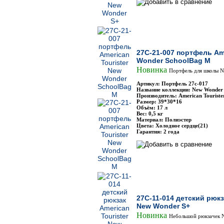
27C-21-007 портфель Ame
Wonder SchoolBag M
Новинка
Портфель для школы N
Артикул: Портфель 27с-017
Название коллекции: New Wonder
Производитель: American Touriste
Размер: 39*30*16
Объём: 17 л
Вес: 0,5 кг
Материал: Полиэстер
Цвета: Холодное сердце(21)
Гарантия: 2 года
27C-11-014 детский рюкз
New Wonder S+
Новинка
Небольшой рюкзачек 