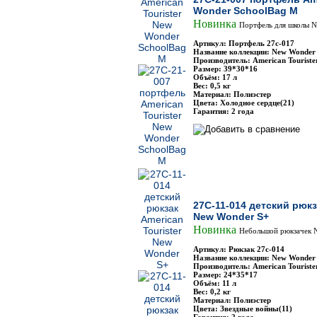
Wonder SchoolBag M
Новинка
Портфель для школы N
Артикул: Портфель 27с-017
Название коллекции: New Wonder
Производитель: American Touriste
Размер: 39*30*16
Объём: 17 л
Вес: 0,5 кг
Материал: Полиэстер
Цвета: Холодное сердце(21)
Гарантия: 2 года
27C-11-014 детский рюкз
New Wonder S+
Новинка
Небольшой рюкзачек 
Артикул: Рюкзак 27с-014
Название коллекции: New Wonder
Производитель: American Touriste
Размер: 24*35*17
Объём: 11 л
Вес: 0,2 кг
Материал: Полиэстер
Цвета: Звездные войны(11)