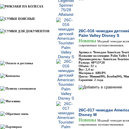
РЮКЗАКИ НА КОЛЕСАХ
СУМКИ ПОЯСНЫЕ
26C-016 чемодан детский
СУМКИ ДЛЯ ДОКУМЕНТОВ
Palm Valley Disney S
Новинка
Модный чемодан колле
современных путешественников.
Информация
Артикул: Чемодан American Touri
Название коллекции: Palm Valley 
Производитель: American Touriste
Размер: 40*55*20
Оплата и доставка
Объём: 32 л
Вес: 2,4 кг
Материал: ABS/PS
Контакты
Цвета: Минни(00), Бэмби(04), Ми
Гарантия: 2 года
Пункты самовывоза
Магазины
26C-017 чемодан American
Обратная связь
Disney М
Новинка
Модный чемодан колле
современных путешественников.
Партнерам