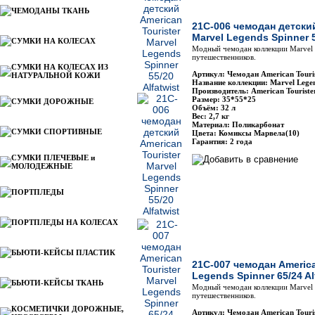
ЧЕМОДАНЫ ТКАНЬ
21C-006 чемодан детский
Marvel Legends Spinner 5
СУМКИ НА КОЛЕСАХ
Модный чемодан коллекции Marvel 
путешественников.
СУМКИ НА КОЛЕСАХ ИЗ
Артикул: Чемодан American Touri
НАТУРАЛЬНОЙ КОЖИ
Название коллекции: Marvel Lege
Производитель: American Touriste
Размер: 35*55*25
СУМКИ ДОРОЖНЫЕ
Объём: 32 л
Вес: 2,7 кг
Материал: Поликарбонат
СУМКИ СПОРТИВНЫЕ
Цвета: Комиксы Марвела(10)
Гарантия: 2 года
СУМКИ ПЛЕЧЕВЫЕ и
МОЛОДЕЖНЫЕ
ПОРТПЛЕДЫ
ПОРТПЛЕДЫ НА КОЛЕСАХ
БЬЮТИ-КЕЙСЫ ПЛАСТИК
21C-007 чемодан America
Legends Spinner 65/24 Al
БЬЮТИ-КЕЙСЫ ТКАНЬ
Модный чемодан коллекции Marvel 
путешественников.
КОСМЕТИЧКИ ДОРОЖНЫЕ,
Артикул: Чемодан American Touri