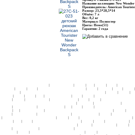
Название коллекции: New Wonder
Производитель: American Touriste
Размер: 23,5*28,5*14
Объём: 7 л
Вес: 0,2 кг
Материал: Полиэстер
Цвета: Немо(51)
Гарантия: 2 года
|
|
|
|
|
|
ЧЕМОДАНЫ ПЛАСТИК:
Samsonite
American Tourister
Roncato
Heys
Rimowa
Delsey
АКСЕССУА
|
|
|
|
|
|
|
Samsonite
Roncato
Delsey
ДЕТСКИЕ КОЛЛЕКЦИИ:
Кошельки
Пеналы
Чемоданы
Сумки
Рюкзаки
|
|
|
|
Подголовники
КЕЙСЫ:
СУМКИ ЖЕНСКИЕ:
ЧЕМОДАНЫ ТКАНЬ:
Samsonite
Hedgren
Roncato
Am
|
|
|
|
|
|
|
Tourister
4Roads
Gillivo
Heys
Ricardo Beverly Hills
Delsey
Kipling
СУМКИ НА КОЛЕСАХ:
Samso
|
|
|
|
|
|
Roncato
Hedgren
American Tourister
Samsonite Black Label
Delsey
Kipling
СУМКИ НА КОЛЕСАХ 
|
|
|
НАТУРАЛЬНОЙ КОЖИ:
СУМКИ ДОРОЖНЫЕ:
Hedgren
Tony Perotti
Ricardo Beverly Hills
Samsonite
|
|
|
|
|
|
Roncato
American Tourister
Ricardo Beverly Hills
Ace
Delsey
Kipling
СУМКИ СПОРТИВНЫЕ:
Sams
|
|
|
|
|
Hedgren
Ace
American Tourister
СУМКИ ПЛЕЧЕВЫЕ и МОЛОДЕЖНЫЕ:
Samsonite
Hedgren
Delsey
|
|
|
|
|
Kipling
American Tourister
ПОРТПЛЕДЫ:
Samsonite
Ricardo Beverly Hills
Roncato
American Tourister
|
|
|
|
|
ПОРТПЛЕДЫ НА КОЛЕСАХ:
Samsonite
Roncato
Delsey
БЬЮТИ-КЕЙСЫ ПЛАСТИК:
Samsonite
|
|
|
|
|
|
|
Tourister
Heys
Delsey
БЬЮТИ-КЕЙСЫ ТКАНЬ:
Samsonite
Roncato
Gillivo
American Tourister
|
|
|
|
КОСМЕТИЧКИ ДОРОЖНЫЕ, НЕССЕСЕРЫ:
Tony Perotti
Samsonite
American Tourister
Roncato
Hed
|
|
|
Kipling
ПАПКИ:
Samsonite
ПОРТМОНЕ:
Tony Perotti
ПОРТФЕЛИ ИЗ НАТУРАЛЬНОЙ КОЖИ:
Sams
|
|
|
|
Tony Perotti
Roncato
ПОРТФЕЛИ ИЗ МАТЕРИАЛА:
Samsonite
Roncato
СУМКИ ДЕЛОВЫЕ:
БИЗНЕ