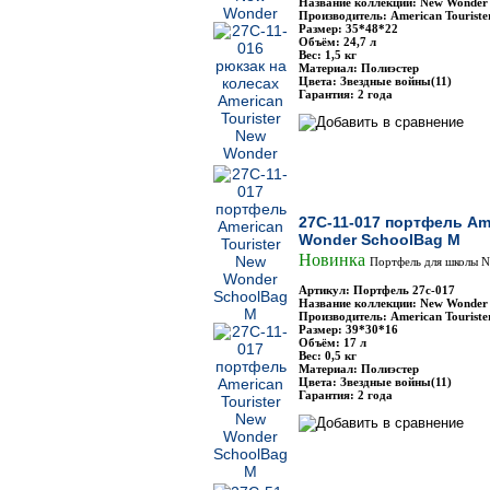
Название коллекции: New Wonder
Производитель: American Touriste
Размер: 35*48*22
Объём: 24,7 л
Вес: 1,5 кг
Материал: Полиэстер
Цвета: Звездные войны(11)
Гарантия: 2 года
27C-11-017 портфель Ame
Wonder SchoolBag M
Новинка
Портфель для школы N
Артикул: Портфель 27с-017
Название коллекции: New Wonder
Производитель: American Touriste
Размер: 39*30*16
Объём: 17 л
Вес: 0,5 кг
Материал: Полиэстер
Цвета: Звездные войны(11)
Гарантия: 2 года