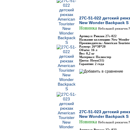
27C-51-022 детский рюкз
New Wonder Backpack S
Новинка
Небольшой рюкзачек 
Артикул: Рюкзак 27с-022
Название коллекции: New Wonder
Производитель: American Touriste
Размер: 26*38*20
Объём: 16 л
Вес: 0,2 кг
Материал: Полиэстер
Цвета: Немо(51)
Гарантия: 2 года
27C-51-023 детский рюкз
New Wonder Backpack S
Новинка
Небольшой рюкзачек 
Артикул: Рюкзак 27с-023