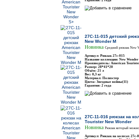
Гарантия: 2 года
27C-11-015 детский рюкз
New Wonder M
Новинка
Средний рюкзак New W
Артикул: Рюкзак 27с-015
Название коллекции: New Wonder
Производитель: American Touriste
Размер: 28*41*20
Объём: 21 л
Вес: 0,3 кг
Материал: Полиэстер
Цвета: Звездные войны(11)
Гарантия: 2 года
27C-11-016 рюкзак на ко
Tourister New Wonder
Новинка
Рюкзак который можно
Артикул: Рюкзак на колесах 27с-