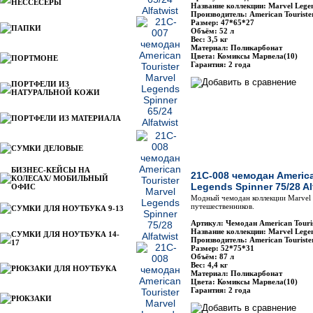
НЕССЕСЕРЫ
Название коллекции: Marvel Lege
Производитель: American Touriste
Размер: 47*65*27
ПАПКИ
Объём: 52 л
Вес: 3,5 кг
Материал: Поликарбонат
Цвета: Комиксы Марвела(10)
ПОРТМОНЕ
Гарантия: 2 года
ПОРТФЕЛИ ИЗ
НАТУРАЛЬНОЙ КОЖИ
ПОРТФЕЛИ ИЗ МАТЕРИАЛА
СУМКИ ДЕЛОВЫЕ
БИЗНЕС-КЕЙСЫ НА
21C-008 чемодан America
КОЛЕСАХ/ МОБИЛЬНЫЙ
Legends Spinner 75/28 Al
ОФИС
Модный чемодан коллекции Marvel 
путешественников.
СУМКИ ДЛЯ НОУТБУКА 9-13
Артикул: Чемодан American Touri
Название коллекции: Marvel Lege
СУМКИ ДЛЯ НОУТБУКА 14-
Производитель: American Touriste
17
Размер: 52*75*31
Объём: 87 л
Вес: 4,4 кг
РЮКЗАКИ ДЛЯ НОУТБУКА
Материал: Поликарбонат
Цвета: Комиксы Марвела(10)
Гарантия: 2 года
РЮКЗАКИ