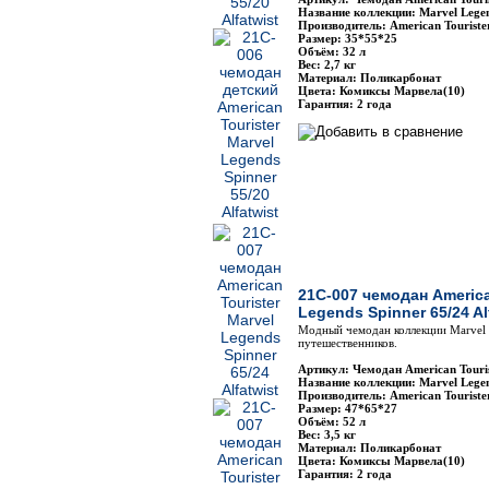
Название коллекции: Marvel Lege
Производитель: American Touriste
Размер: 35*55*25
Объём: 32 л
Вес: 2,7 кг
Материал: Поликарбонат
Цвета: Комиксы Марвела(10)
Гарантия: 2 года
21C-007 чемодан America
Legends Spinner 65/24 Al
Модный чемодан коллекции Marvel 
путешественников.
Артикул: Чемодан American Touri
Название коллекции: Marvel Lege
Производитель: American Touriste
Размер: 47*65*27
Объём: 52 л
Вес: 3,5 кг
Материал: Поликарбонат
Цвета: Комиксы Марвела(10)
Гарантия: 2 года