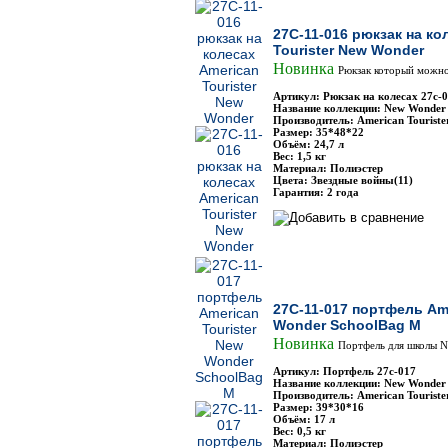
27C-11-016 рюкзак на ко
Tourister New Wonder
Новинка
Рюкзак который можно
Артикул: Рюкзак на колесах 27с-
Название коллекции: New Wonder
Производитель: American Touriste
Размер: 35*48*22
Объём: 24,7 л
Вес: 1,5 кг
Материал: Полиэстер
Цвета: Звездные войны(11)
Гарантия: 2 года
27C-11-017 портфель Ame
Wonder SchoolBag M
Новинка
Портфель для школы N
Артикул: Портфель 27с-017
Название коллекции: New Wonder
Производитель: American Touriste
Размер: 39*30*16
Объём: 17 л
Вес: 0,5 кг
Материал: Полиэстер