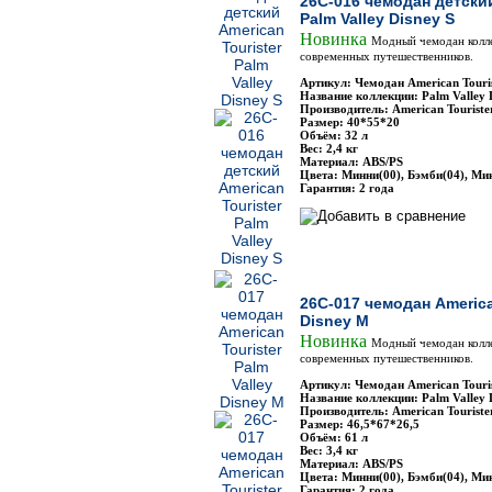
26C-016 чемодан детский
Palm Valley Disney S
Новинка
Модный чемодан колле
современных путешественников.
Артикул: Чемодан American Touri
Название коллекции: Palm Valley 
Производитель: American Touriste
Размер: 40*55*20
Объём: 32 л
Вес: 2,4 кг
Материал: ABS/PS
Цвета: Минни(00), Бэмби(04), Ми
Гарантия: 2 года
26C-017 чемодан American
Disney М
Новинка
Модный чемодан колле
современных путешественников.
Артикул: Чемодан American Touri
Название коллекции: Palm Valley 
Производитель: American Touriste
Размер: 46,5*67*26,5
Объём: 61 л
Вес: 3,4 кг
Материал: ABS/PS
Цвета: Минни(00), Бэмби(04), Ми
Гарантия: 2 года