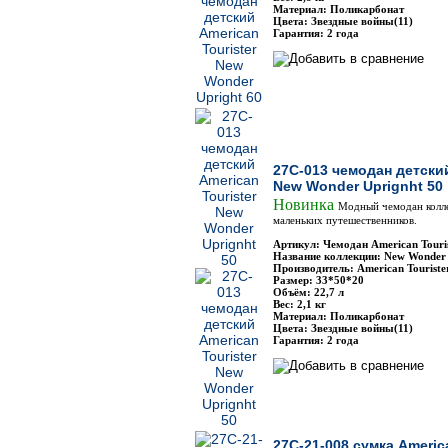
Материал: Поликарбонат
Цвета: Звездные войны(11)
Гарантия: 2 года
27C-013 чемодан детский
New Wonder Uprignht 50
Новинка
Модный чемодан колл
маленьких путешественников.
Артикул: Чемодан American Touri
Название коллекции: New Wonder
Производитель: American Touriste
Размер: 33*50*20
Объём: 22,7 л
Вес: 2,1 кг
Материал: Поликарбонат
Цвета: Звездные войны(11)
Гарантия: 2 года
27C-21-008 сумка Americ