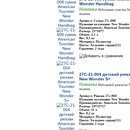
Wonder Handbag
Новинка
Небольшая сумочка Ne
модниц.
Артикул: Сумка 27с-008
Название коллекции: New Wonder
Производитель: American Touriste
Размер: 21*16*7
Объём: 2,1 л
Вес: 0,1 кг
Материал: Полиэстер
Цвета: Холодное сердце(21)
Гарантия: 2 года
27C-21-004 детский рюкз
New Wonder S+
Новинка
Небольшой рюкзачек 
модниц.
Артикул: Рюкзак 27с-004
Название коллекции: New Wonder
Производитель: American Touriste
Размер: 24*35*17
Объём: 11 л
Вес: 0,2 кг
Материал: Полиэстер
Цвета: Холодное сердце(21)
Гарантия: 2 года