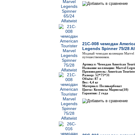
21C-008 чемодан America
Legends Spinner 75/28 Al
Модный чемодан коллекции Marvel 
путешественников.
Артикул: Чемодан American Touri
Название коллекции: Marvel Lege
Производитель: American Touriste
Размер: 52*75*31
Объём: 87 л
Вес: 4,4 кг
Материал: Поликарбонат
Цвета: Комиксы Марвела(10)
Гарантия: 2 года