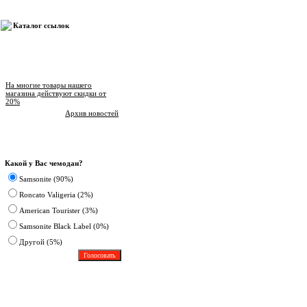
Каталог ссылок
Новости магазина
На многие товары нашего
магазина действуют скидки от
20%
Архив новостей
Опрос
Какой у Вас чемодан?
Samsonite (90%)
Roncato Valigeria (2%)
American Tourister (3%)
Samsonite Black Label (0%)
Другoй (5%)