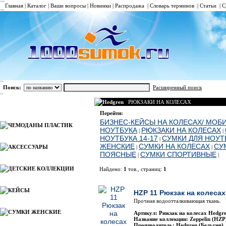
Главная
|
Каталог
|
Ваши вопросы
|
Новинки
|
Распродажа
|
Словарь терминов
|
Статьи
|
С
Поиск:
Расширенный поиск
Hedgren
РЮКЗАКИ НА КОЛЕСАХ
Каталог
Перейти:
БИЗНЕС-КЕЙСЫ НА КОЛЕСАХ/ МОБ
ЧЕМОДАНЫ ПЛАСТИК
НОУТБУКА
РЮКЗАКИ НА КОЛЕСАХ
|
|
НОУТБУКА 14-17
СУМКИ ДЛЯ НОУТБ
|
ЖЕНСКИЕ
СУМКИ НА КОЛЕСАХ
СУ
АКСЕССУАРЫ
|
|
ПОЯСНЫЕ
СУМКИ СПОРТИВНЫЕ
|
|
ДЕТСКИЕ КОЛЛЕКЦИИ
Найдено:
1
тов., страниц:
1
Фото
Наименован
КЕЙСЫ
HZP 11 Рюкзак на колесах
Прочная водоотталкивающая ткань.
СУМКИ ЖЕНСКИЕ
Артикул: Рюкзак на колесах Hedgr
Название коллекции: Zeppelin (HZP
Производитель: Hedgren (Бельгия)