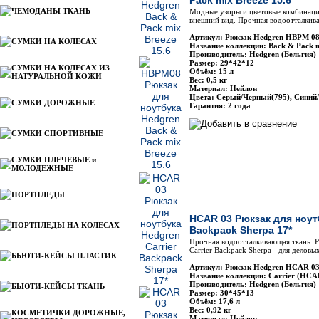
Pack mix Breeze 15.6
ЧЕМОДАНЫ ТКАНЬ
Модные узоры и цветовые комбинаци
внешний вид. Прочная водоотталкив
Артикул: Рюкзак Hedgren HBPM 0
СУМКИ НА КОЛЕСАХ
Название коллекции: Back & Pack
Производитель: Hedgren (Бельгия)
Размер: 29*42*12
СУМКИ НА КОЛЕСАХ ИЗ
Объём: 15 л
НАТУРАЛЬНОЙ КОЖИ
Вес: 0,5 кг
Материал: Нейлон
Цвета: Серый/Черный(795), Синий/
СУМКИ ДОРОЖНЫЕ
Гарантия: 2 года
СУМКИ СПОРТИВНЫЕ
СУМКИ ПЛЕЧЕВЫЕ и
МОЛОДЕЖНЫЕ
ПОРТПЛЕДЫ
HCAR 03 Рюкзак для ноутб
ПОРТПЛЕДЫ НА КОЛЕСАХ
Backpack Sherpa 17*
Прочная водоотталкивающая ткань. Р
Carrier Backpack Sherpa - для делов
БЬЮТИ-КЕЙСЫ ПЛАСТИК
Артикул: Рюкзак Hedgren HCAR 0
Название коллекции: Carrier (HCA
Производитель: Hedgren (Бельгия)
БЬЮТИ-КЕЙСЫ ТКАНЬ
Размер: 30*45*13
Объём: 17,6 л
Вес: 0,92 кг
КОСМЕТИЧКИ ДОРОЖНЫЕ,
Материал: Нейлон