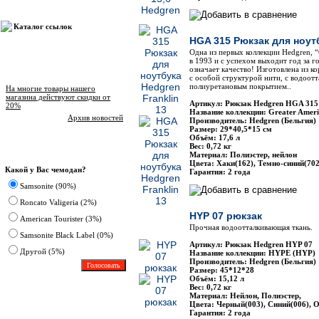
Каталог ссылок
HGA 315 Рюкзак для ноутб
Одна из первых коллекции Hedgren, “
в 1993 и с успехом выходит год за го
означает качество! Изготовлена из к
Новости магазина
с особой структурой нити, с водоот
полиуретановым покрытием..
На многие товары нашего
магазина действуют скидки от
Артикул: Рюкзак Hedgren HGA 315
20%
Название коллекции: Greater Amer
Архив новостей
Производитель: Hedgren (Бельгия)
Размер: 29*40,5*15 см
Объём: 17,6 л
Вес: 0,72 кг
Опрос
Материал: Полиэстер, нейлон
Цвета: Хаки(162), Темно-синий(702
Какой у Вас чемодан?
Гарантия: 2 года
Samsonite (90%)
Roncato Valigeria (2%)
HYP 07 рюкзак
American Tourister (3%)
Прочная водоотталкивающая ткань.
Samsonite Black Label (0%)
Артикул: Рюкзак Hedgren HYP 07
Другoй (5%)
Название коллекции: HYPE (HYP)
Производитель: Hedgren (Бельгия)
Размер: 45*12*28
Объём: 15,12 л
Вес: 0,72 кг
Материал: Нейлон, Полиэстер,
Цвета: Черный(003), Синий(006), 
Гарантия: 2 года