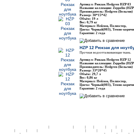
Артикул: Рюкзак Hedgren HZP 03
Название коллекции: Zeppelin (HZP
Производитель: Hedgren (Бельгия)
Размер: 30*15*42
Объём: 19 л
Вес: 0,79 кг
Материал: Нейлон, Полиэстер,
Цвета: Черный(003), Темно-корич
Гарантия: 2 года
HZP 12 Рюкзак для ноутб
Прочная водоотталкивающая ткань.
Артикул: Рюкзак Hedgren HZP 12
Название коллекции: Zeppelin (HZP
Производитель: Hedgren (Бельгия)
Размер: 33*20*45
Объём: 29,7 л
Вес: 0,86 кг
Материал: Нейлон, Полиэстер,
Цвета: Черный(003), Темно-корич
Гарантия: 2 года
|
|
|
|
|
|
ЧЕМОДАНЫ ПЛАСТИК:
Samsonite
American Tourister
Roncato
Heys
Rimowa
Delsey
АКСЕССУА
|
|
|
|
|
|
|
Samsonite
Roncato
Delsey
ДЕТСКИЕ КОЛЛЕКЦИИ:
Кошельки
Пеналы
Чемоданы
Сумки
Рюкзаки