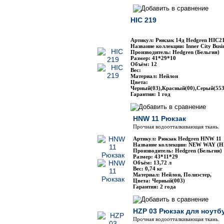
HIC 219
Артикул: Рюкзак 14д Hedgren HIC2
Название коллекции: Inner City Busi
Производитель: Hedgren (Бельгия)
Размер: 41*29*10
Объём: 12
Вес:
Материал: Нейлон
Цвета:
Черный(03),Красный(00),Серый(553
Гарантия: 1 год
HNW 11 Рюкзак
Прочная водоотталкивающая ткань.
Артикул: Рюкзак Hedgren HNW 11
Название коллекции: NEW WAY (
Производитель: Hedgren (Бельгия)
Размер: 43*11*29
Объём: 13,72 л
Вес: 0,74 кг
Материал: Нейлон, Полиэстер,
Цвета: Черный(003)
Гарантия: 2 года
HZP 03 Рюкзак для ноутб
Прочная водоотталкивающая ткань.