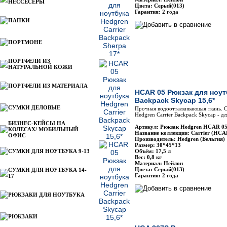
НЕССЕСЕРЫ
Цвета: Серый(013)
Гарантия: 2 года
ПАПКИ
ПОРТМОНЕ
ПОРТФЕЛИ ИЗ
НАТУРАЛЬНОЙ КОЖИ
ПОРТФЕЛИ ИЗ МАТЕРИАЛА
HCAR 05 Рюкзак для ноутб
Backpack Skycap 15,6*
СУМКИ ДЕЛОВЫЕ
Прочная водоотталкивающая ткань. С
Hedgren Carrier Backpack Skycap - д
БИЗНЕС-КЕЙСЫ НА
Артикул: Рюкзак Hedgren HCAR 0
КОЛЕСАХ/ МОБИЛЬНЫЙ
Название коллекции: Carrier (HCA
ОФИС
Производитель: Hedgren (Бельгия)
Размер: 30*45*13
СУМКИ ДЛЯ НОУТБУКА 9-13
Объём: 17,5 л
Вес: 0,8 кг
Материал: Нейлон
Цвета: Серый(013)
СУМКИ ДЛЯ НОУТБУКА 14-
Гарантия: 2 года
17
РЮКЗАКИ ДЛЯ НОУТБУКА
РЮКЗАКИ