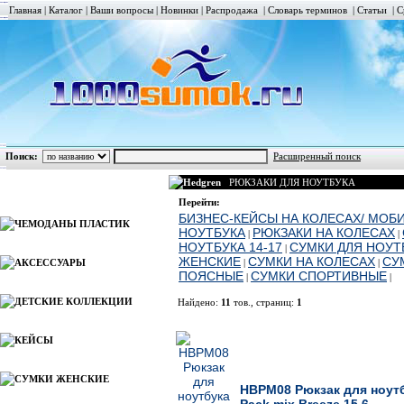
Главная
|
Каталог
|
Ваши вопросы
|
Новинки
|
Распродажа
|
Словарь терминов
|
Статьи
|
С
Поиск:
Расширенный поиск
Hedgren
РЮКЗАКИ ДЛЯ НОУТБУКА
Каталог
Перейти:
БИЗНЕС-КЕЙСЫ НА КОЛЕСАХ/ МОБ
ЧЕМОДАНЫ ПЛАСТИК
НОУТБУКА
РЮКЗАКИ НА КОЛЕСАХ
|
|
НОУТБУКА 14-17
СУМКИ ДЛЯ НОУТБ
|
ЖЕНСКИЕ
СУМКИ НА КОЛЕСАХ
СУ
АКСЕССУАРЫ
|
|
ПОЯСНЫЕ
СУМКИ СПОРТИВНЫЕ
|
|
ДЕТСКИЕ КОЛЛЕКЦИИ
Найдено:
11
тов., страниц:
1
Фото
Наимено
КЕЙСЫ
СУМКИ ЖЕНСКИЕ
HBPM08 Рюкзак для ноутб