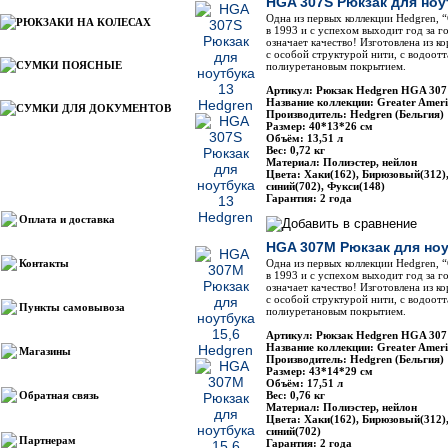
HGA 307S Рюкзак для ноу
Одна из первых коллекции Hedgren, “
РЮКЗАКИ НА КОЛЕСАХ
в 1993 и с успехом выходит год за го
означает качество! Изготовлена из к
с особой структурой нити, с водоот
СУМКИ ПОЯСНЫЕ
полиуретановым покрытием.
Артикул: Рюкзак Hedgren HGA 307
Название коллекции: Greater Amer
СУМКИ ДЛЯ ДОКУМЕНТОВ
Производитель: Hedgren (Бельгия)
Размер: 40*13*26 см
Объём: 13,51 л
Вес: 0,72 кг
Материал: Полиэстер, нейлон
Цвета: Хаки(162), Бирюзовый(312)
Информация
синий(702), Фукси(148)
Гарантия: 2 года
Оплата и доставка
HGA 307M Рюкзак для ноу
Контакты
Одна из первых коллекции Hedgren, “
в 1993 и с успехом выходит год за го
означает качество! Изготовлена из к
с особой структурой нити, с водоот
Пункты самовывоза
полиуретановым покрытием.
Артикул: Рюкзак Hedgren HGA 30
Название коллекции: Greater Amer
Магазины
Производитель: Hedgren (Бельгия)
Размер: 43*14*29 см
Объём: 17,51 л
Обратная связь
Вес: 0,76 кг
Материал: Полиэстер, нейлон
Цвета: Хаки(162), Бирюзовый(312)
синий(702)
Партнерам
Гарантия: 2 года