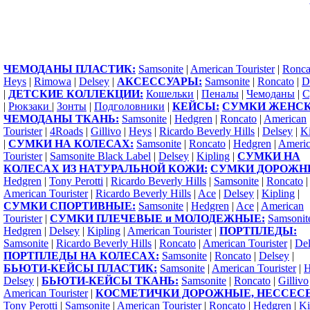
ЧЕМОДАНЫ ПЛАСТИК:
Samsonite
|
American Tourister
|
Ronca
Heys
|
Rimowa
|
Delsey
|
АКСЕССУАРЫ:
Samsonite
|
Roncato
|
D
|
ДЕТСКИЕ КОЛЛЕКЦИИ:
Кошельки
|
Пеналы
|
Чемоданы
|
С
|
Рюкзаки
|
Зонты
|
Подголовники
|
КЕЙСЫ:
СУМКИ ЖЕНСК
ЧЕМОДАНЫ ТКАНЬ:
Samsonite
|
Hedgren
|
Roncato
|
American
Tourister
|
4Roads
|
Gillivo
|
Heys
|
Ricardo Beverly Hills
|
Delsey
|
Ki
|
СУМКИ НА КОЛЕСАХ:
Samsonite
|
Roncato
|
Hedgren
|
Ameri
Tourister
|
Samsonite Black Label
|
Delsey
|
Kipling
|
СУМКИ НА
КОЛЕСАХ ИЗ НАТУРАЛЬНОЙ КОЖИ:
СУМКИ ДОРОЖН
Hedgren
|
Tony Perotti
|
Ricardo Beverly Hills
|
Samsonite
|
Roncato
|
American Tourister
|
Ricardo Beverly Hills
|
Ace
|
Delsey
|
Kipling
|
СУМКИ СПОРТИВНЫЕ:
Samsonite
|
Hedgren
|
Ace
|
American
Tourister
|
СУМКИ ПЛЕЧЕВЫЕ и МОЛОДЕЖНЫЕ:
Samsonit
Hedgren
|
Delsey
|
Kipling
|
American Tourister
|
ПОРТПЛЕДЫ:
Samsonite
|
Ricardo Beverly Hills
|
Roncato
|
American Tourister
|
Del
ПОРТПЛЕДЫ НА КОЛЕСАХ:
Samsonite
|
Roncato
|
Delsey
|
БЬЮТИ-КЕЙСЫ ПЛАСТИК:
Samsonite
|
American Tourister
|
H
Delsey
|
БЬЮТИ-КЕЙСЫ ТКАНЬ:
Samsonite
|
Roncato
|
Gillivo
American Tourister
|
КОСМЕТИЧКИ ДОРОЖНЫЕ, НЕССЕС
Tony Perotti
|
Samsonite
|
American Tourister
|
Roncato
|
Hedgren
|
Ki