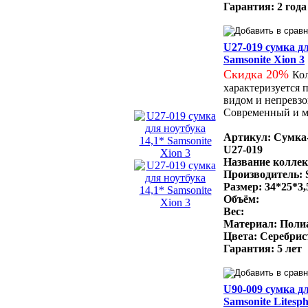
Гарантия: 2 года
U27-019 сумка дл
Samsonite Xion 3
Скидка 20%
Кол
характеризуется
видом и непревз
Современный и м
Артикул: Сумка-
U27-019
Название коллекц
Производитель: 
Размер: 34*25*3,
Объём:
Вес:
Материал: Поли
Цвета: Серебрис
Гарантия: 5 лет
U90-009 сумка д
Samsonite Litesp