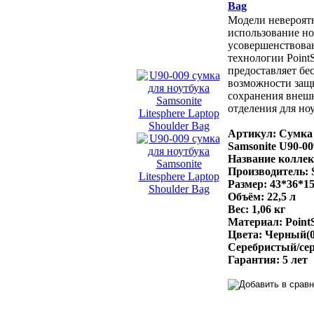
Bag
Модели невероятн
использование н
усовершенствова
технологии Poin
предоставляет бе
возможности защи
сохранения внешн
отделения для но
Артикул: Сумка 
Samsonite U90-00
Название коллекц
Производитель: 
Размер: 43*36*15
Объём: 22,5 л
Вес: 1,06 кг
Материал: Point
Цвета: Черный(0
Серебристый/се
Гарантия: 5 лет