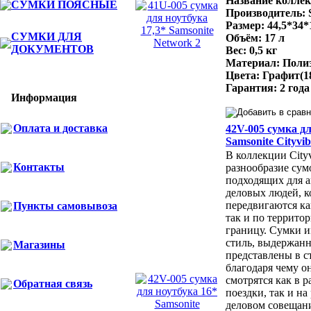
Название коллек
СУМКИ ПОЯСНЫЕ
Производитель: 
Размер: 44,5*34*
СУМКИ ДЛЯ
Объём: 17 л
ДОКУМЕНТОВ
Вес: 0,5 кг
Материал: Поли
Цвета: Графит(1
Гарантия: 2 года
Информация
Оплата и доставка
42V-005 сумка дл
Samsonite Cityvib
В коллекции City
Контакты
разнообразие сум
подходящих для 
деловых людей, к
передвигаются ка
Пункты самовывоза
так и по территор
границу. Сумки 
стиль, выдержан
Магазины
представлены в с
благодаря чему о
смотрятся как в 
Обратная связь
поездки, так и н
деловом совещани