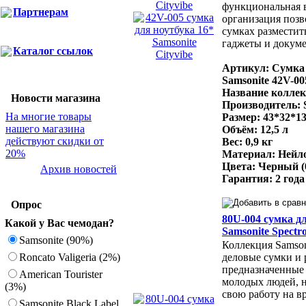
функциональная 
Партнерам
организация позв
сумках разместит
гаджеты и докум
Каталог ссылок
Артикул: Сумка 
Samsonite 42V-00
Название коллекц
Новости магазина
Производитель: 
На многие товары
Размер: 43*32*1
нашего магазина
Объём: 12,5 л
действуют скидки от
Вес: 0,9 кг
20%
Материал: Нейл
Цвета: Черный (
Архив новостей
Гарантия: 2 года
Опрос
80U-004 сумка дл
Какой у Вас чемодан?
Samsonite Spectrol
Samsonite (90%)
Коллекция Samsonit
Roncato Valigeria (2%)
деловые сумки и 
предназначенные
American Tourister
молодых людей, 
(3%)
свою работу на в
Samsonite Black Label