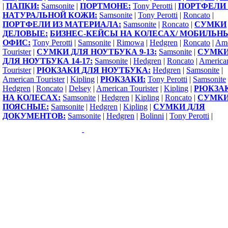
|
ПАПКИ:
Samsonite
|
ПОРТМОНЕ:
Tony Perotti
|
ПОРТФЕЛИ 
НАТУРАЛЬНОЙ КОЖИ:
Samsonite
|
Tony Perotti
|
Roncato
|
ПОРТФЕЛИ ИЗ МАТЕРИАЛА:
Samsonite
|
Roncato
|
СУМКИ
ДЕЛОВЫЕ:
БИЗНЕС-КЕЙСЫ НА КОЛЕСАХ/ МОБИЛЬН
ОФИС:
Tony Perotti
|
Samsonite
|
Rimowa
|
Hedgren
|
Roncato
|
Ame
Tourister
|
СУМКИ ДЛЯ НОУТБУКА 9-13:
Samsonite
|
СУМК
ДЛЯ НОУТБУКА 14-17:
Samsonite
|
Hedgren
|
Roncato
|
America
Tourister
|
РЮКЗАКИ ДЛЯ НОУТБУКА:
Hedgren
|
Samsonite
|
American Tourister
|
Kipling
|
РЮКЗАКИ:
Tony Perotti
|
Samsonite
Hedgren
|
Roncato
|
Delsey
|
American Tourister
|
Kipling
|
РЮКЗА
НА КОЛЕСАХ:
Samsonite
|
Hedgren
|
Kipling
|
Roncato
|
СУМК
ПОЯСНЫЕ:
Samsonite
|
Hedgren
|
Kipling
|
СУМКИ ДЛЯ
ДОКУМЕНТОВ:
Samsonite
|
Hedgren
|
Bolinni
|
Tony Perotti
|
Copyright 2009-2015 ©
1000sumok.ru