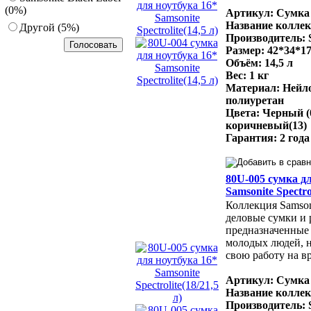
(0%)
Артикул: Сумка 
Название коллекц
Другoй (5%)
Производитель: 
Размер: 42*34*1
Объём: 14,5 л
Вес: 1 кг
Материал: Нейло
полиуретан
Цвета: Черный (
коричневый(13)
Гарантия: 2 года
80U-005 сумка дл
Samsonite Spectrol
Коллекция Samsonit
деловые сумки и 
предназначенные
молодых людей, 
свою работу на в
Артикул: Сумка 
Название коллекц
Производитель: 