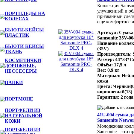
Коллекция Samson
улучшенный и об
ПОРТПЛЕДЫ НА
призванный сдела
КОЛЕСАХ
еще комфортнее и
БЬЮТИ-КЕЙСЫ
Артикул: Сумка 
ПЛАСТИК
Samsonite 35V-00
Название колле
БЬЮТИ-КЕЙСЫ
(35V)
ТКАНЬ
Производитель: 
Размер: 44*33*1
КОСМЕТИЧКИ
Объём: 17,5 л
ДОРОЖНЫЕ,
Вес: 0,9 кг
НЕССЕСЕРЫ
Материал: Нейло
кожа
ПАПКИ
Цвета: Черный(0
коричневый(13)
Гарантия: 2 года
ПОРТМОНЕ
ПОРТФЕЛИ ИЗ
41U-004 сумка дл
НАТУРАЛЬНОЙ
Samsonite Networ
КОЖИ
Молодежная колле
ПОРТФЕЛИ ИЗ
Samsonite – это 