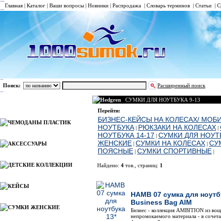
Главная
|
Каталог
|
Ваши вопросы
|
Новинки
|
Распродажа
|
Словарь терминов
|
Статьи
|
С
Поиск:
Расширенный поиск
Hedgren
СУМКИ ДЛЯ НОУТБУКА 9-13
Каталог
Перейти:
БИЗНЕС-КЕЙСЫ НА КОЛЕСАХ/ МОБ
ЧЕМОДАНЫ ПЛАСТИК
НОУТБУКА
РЮКЗАКИ НА КОЛЕСАХ
|
|
НОУТБУКА 14-17
СУМКИ ДЛЯ НОУТБ
|
ЖЕНСКИЕ
СУМКИ НА КОЛЕСАХ
СУ
АКСЕССУАРЫ
|
|
ПОЯСНЫЕ
СУМКИ СПОРТИВНЫЕ
|
|
ДЕТСКИЕ КОЛЛЕКЦИИ
Найдено:
4
тов., страниц:
1
Фото
Наименов
КЕЙСЫ
HAMB 07 сумка для ноутб
Business Bag AIM
СУМКИ ЖЕНСКИЕ
Бизнес - коллекция AMBITION из воще
непромокаемого материала - в сочет