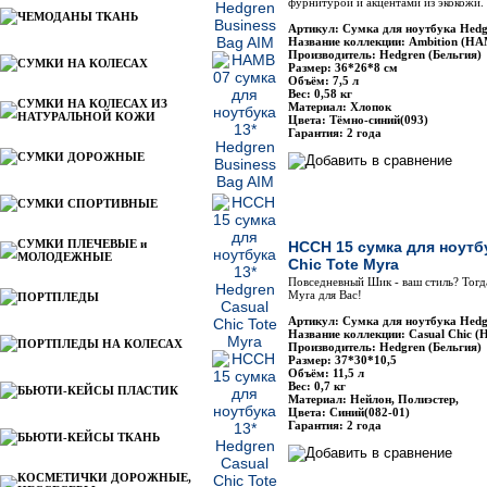
фурнитурой и акцентами из экокожи.
ЧЕМОДАНЫ ТКАНЬ
Артикул: Сумка для ноутбука Hed
Название коллекции: Ambition (H
Производитель: Hedgren (Бельгия)
СУМКИ НА КОЛЕСАХ
Размер: 36*26*8 см
Объём: 7,5 л
Вес: 0,58 кг
СУМКИ НА КОЛЕСАХ ИЗ
Материал: Хлопок
НАТУРАЛЬНОЙ КОЖИ
Цвета: Тёмно-синий(093)
Гарантия: 2 года
СУМКИ ДОРОЖНЫЕ
СУМКИ СПОРТИВНЫЕ
СУМКИ ПЛЕЧЕВЫЕ и
HCCH 15 сумка для ноутбу
МОЛОДЕЖНЫЕ
Chic Tote Myra
Повседневный Шик - ваш стиль? Тогд
Myra для Вас!
ПОРТПЛЕДЫ
Артикул: Сумка для ноутбука Hed
Название коллекции: Casual Chic 
ПОРТПЛЕДЫ НА КОЛЕСАХ
Производитель: Hedgren (Бельгия)
Размер: 37*30*10,5
Объём: 11,5 л
Вес: 0,7 кг
БЬЮТИ-КЕЙСЫ ПЛАСТИК
Материал: Нейлон, Полиэстер,
Цвета: Синий(082-01)
Гарантия: 2 года
БЬЮТИ-КЕЙСЫ ТКАНЬ
КОСМЕТИЧКИ ДОРОЖНЫЕ,