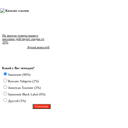
Каталог ссылок
Новости магазина
На многие товары нашего
магазина действуют скидки от
20%
Архив новостей
Опрос
Какой у Вас чемодан?
Samsonite (90%)
Roncato Valigeria (2%)
American Tourister (3%)
Samsonite Black Label (0%)
Другoй (5%)