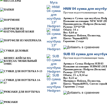
НЕССЕСЕРЫ
HNW 04 сумка для ноутбу
ПАПКИ
Прочная водоотталкивающая ткань.
Артикул: Сумка лдя ноутбука Hed
ПОРТМОНЕ
Название коллекции: NEW WAY (
Производитель: Hedgren (Бельгия)
Размер: 33*11*38
ПОРТФЕЛИ ИЗ
Объём: 14 л
НАТУРАЛЬНОЙ КОЖИ
Вес: 0,64 кг
Материал: Нейлон, Полиэстер,
Цвета: Черный(003)
ПОРТФЕЛИ ИЗ МАТЕРИАЛА
Гарантия: 2 года
СУМКИ ДЕЛОВЫЕ
SUB 03 сумка для ноутбу
Прочная водоотталкивающая ткань.
БИЗНЕС-КЕЙСЫ НА
КОЛЕСАХ/ МОБИЛЬНЫЙ
Артикул: Сумка Hedgren SUB 03
ОФИС
Название коллекции: SUBWAY (SU
Производитель: Hedgren (Бельгия)
СУМКИ ДЛЯ НОУТБУКА 9-13
Размер: 23*13*41
Объём: 15 л, 0,54 кг
Вес: 0,22 кг
СУМКИ ДЛЯ НОУТБУКА 14-
Материал: Нейлон, Полиэстер,
17
Цвета: Черный(003), Светло-серый
Гарантия: 2 года
РЮКЗАКИ ДЛЯ НОУТБУКА
РЮКЗАКИ