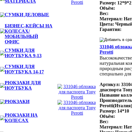
МАТЕРИАЛА
Размер: 12*9*2
Объём:
Вес:
СУМКИ ДЕЛОВЫЕ
Материал: Нат
Цвета: Черный
БИЗНЕС-КЕЙСЫ НА
Гарантия:
КОЛЕСАХ/
МОБИЛЬНЫЙ
ОФИС
331046 обложк
СУМКИ ДЛЯ
Perotti
НОУТБУКА 9-13
Высококачестве
натуральная ко
СУМКИ ДЛЯ
природным рис
НОУТБУКА 14-17
специально для 
РЮКЗАКИ ДЛЯ
Артикул: 3310
НОУТБУКА
дпаспорта Tony
Название колле
Производитель
РЮКЗАКИ
Perotti(Италия
Размер: 14*10
РЮКЗАКИ НА
Объём:
КОЛЕСАХ
Вес:
Материал: Нат