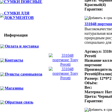
Цвета: Черный
СУМКИ ПОЯСНЫЕ
Красный(4)
Гарантия:
СУМКИ ДЛЯ
ДОКУМЕНТОВ
331048 портмон
Высококачестве
натуральная ко
Информация
природным рис
специально для 
Оплата и доставка
Артикул: 3310
Perotti
Контакты
Название колл
портмоне
Производитель
Perotti(Италия
Пункты самовывоза
Размер: 12*9*2
Объём:
Вес:
Магазины
Материал: Нат
Цвета: Черный
Гарантия:
Обратная связь