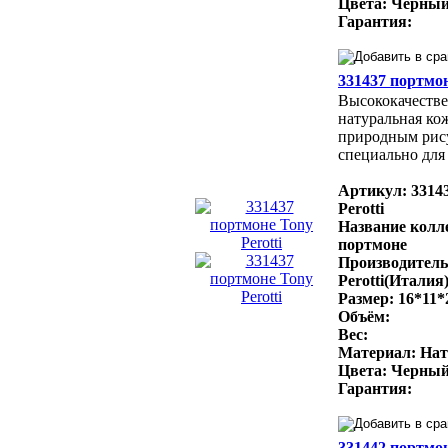
Цвета: Черный
Гарантия:
331437 портмон
Высококачестве
натуральная ко
природным рис
специально для 
Артикул: 3314
Perotti
Название колл
портмоне
Производитель
Perotti(Италия
Размер: 16*11*
Объём:
Вес:
Материал: Нат
Цвета: Черный
Гарантия:
331442 портмо