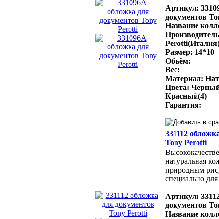
Артикул: 3310
документов Ton
Название колле
Производитель
Perotti(Италия
Размер: 14*10
Объём:
Вес:
Материал: Нат
Цвета: Черный
Красный(4)
Гарантия:
331112 обложк
Tony Perotti
Высококачестве
натуральная ко
природным рис
специально для 
Артикул: 3311
документов Ton
Название колле