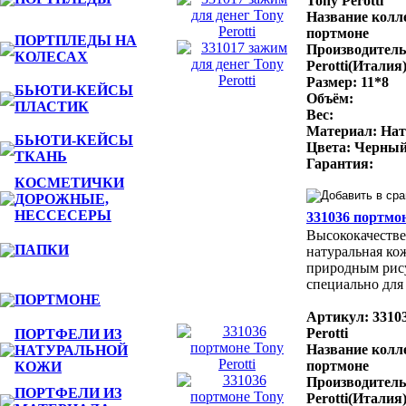
Tony Perotti
Название колл
портмоне
ПОРТПЛЕДЫ НА
Производитель
КОЛЕСАХ
Perotti(Италия
Размер: 11*8
БЬЮТИ-КЕЙСЫ
Объём:
ПЛАСТИК
Вес:
Материал: Нат
БЬЮТИ-КЕЙСЫ
Цвета: Черный
ТКАНЬ
Гарантия:
КОСМЕТИЧКИ
ДОРОЖНЫЕ,
НЕССЕСЕРЫ
331036 портмон
Высококачестве
ПАПКИ
натуральная ко
природным рис
специально для 
ПОРТМОНЕ
Артикул: 3310
Perotti
ПОРТФЕЛИ ИЗ
Название колл
НАТУРАЛЬНОЙ
портмоне
КОЖИ
Производитель
ПОРТФЕЛИ ИЗ
Perotti(Италия