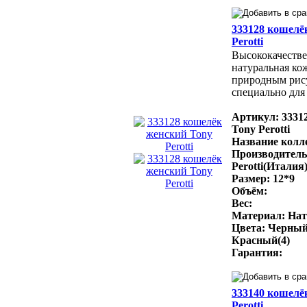
333128 кошелё
Perotti
Высококачестве
натуральная ко
природным рис
специально для 
Артикул: 3331
Tony Perotti
Название колле
Производитель
Perotti(Италия
Размер: 12*9
Объём:
Вес:
Материал: Нат
Цвета: Черный
Красный(4)
Гарантия:
333140 кошелё
Perotti