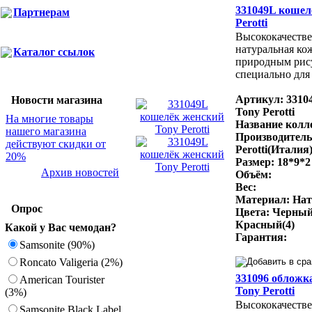
331049L кошел
Партнерам
Perotti
Высококачестве
натуральная ко
Каталог ссылок
природным рис
специально для 
Артикул: 3310
Новости магазина
Tony Perotti
На многие товары
Название колле
нашего магазина
Производитель
действуют скидки от
Perotti(Италия
20%
Размер: 18*9*2
Архив новостей
Объём:
Вес:
Материал: Нат
Опрос
Цвета: Черный
Красный(4)
Какой у Вас чемодан?
Гарантия:
Samsonite (90%)
Roncato Valigeria (2%)
331096 обложк
American Tourister
Tony Perotti
(3%)
Высококачестве
Samsonite Black Label