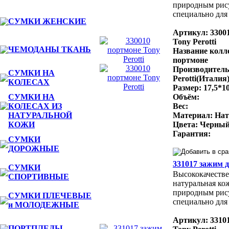
природным рис
специально для 
СУМКИ ЖЕНСКИЕ
Артикул: 3300
Tony Perotti
ЧЕМОДАНЫ ТКАНЬ
Название колл
портмоне
Производитель
СУМКИ НА
Perotti(Италия
КОЛЕСАХ
Размер: 17,5*10
СУМКИ НА
Объём:
КОЛЕСАХ ИЗ
Вес:
НАТУРАЛЬНОЙ
Материал: Нат
КОЖИ
Цвета: Черный
Гарантия:
СУМКИ
ДОРОЖНЫЕ
331017 зажим д
СУМКИ
Высококачестве
СПОРТИВНЫЕ
натуральная ко
природным рис
СУМКИ ПЛЕЧЕВЫЕ
специально для 
и МОЛОДЕЖНЫЕ
Артикул: 33101
ПОРТПЛЕДЫ