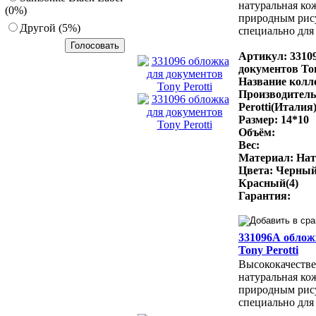
натуральная ко
(0%)
природным рис
Другoй (5%)
специально для 
Артикул: 3310
документов Ton
Название колле
Производитель
Perotti(Италия
Размер: 14*10
Объём:
Вес:
Материал: Нат
Цвета: Черный
Красный(4)
Гарантия:
331096А облож
Tony Perotti
Высококачестве
натуральная ко
природным рис
специально для 