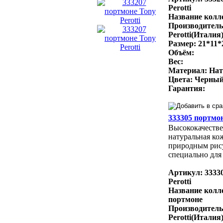
Perotti
Название колле
Производитель
Perotti(Италия
Размер: 21*11*
Объём:
Вес:
Материал: Нат
Цвета: Черный
Гарантия:
333305 портмон
Высококачестве
натуральная ко
природным рис
специально для 
Артикул: 3333
Perotti
Название колл
портмоне
Производитель
Perotti(Италия