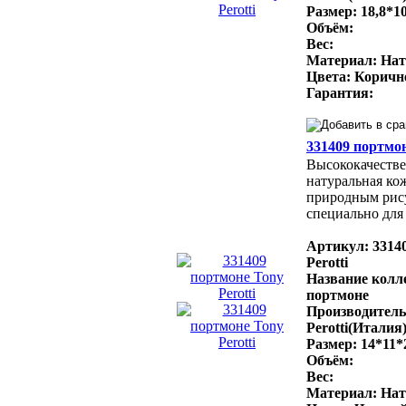
Размер: 18,8*10
Объём:
Вес:
Материал: Нат
Цвета: Коричн
Гарантия:
331409 портмон
Высококачестве
натуральная ко
природным рис
специально для 
Артикул: 3314
Perotti
Название колл
портмоне
Производитель
Perotti(Италия
Размер: 14*11*
Объём:
Вес:
Материал: Нат