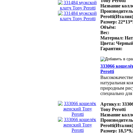
Tony Perotti
Название колле
Производитель
Perotti(Италия
Размер: 22*13*
Объём:
Вес:
Материал: Нат
Цвета: Черный
Гарантия:
333066 кошелё
Perotti
Высококачестве
натуральная ко
природным рис
специально для 
Артикул: 3330
Tony Perotti
Название колле
Производитель
Perotti(Италия
Размер: 18,5*9,