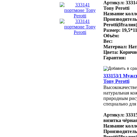
Артикул: 3331
Tony Perotti
Название колле
Производитель
Perotti(Италия
Размер: 19,5*1
Объём:
Вес:
Материал: Нат
Цвета: Коричн
Гарантия:
333153/1 Мужс
Tony Perotti
Высококачестве
натуральная ко
природным рис
специально для 
Артикул: 3331
визитка чёрная
Название колле
Производитель
Perotti(Италия