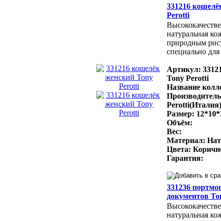
331216 кошелё
Perotti
Высококачестве
натуральная ко
природным рис
специально для 
Артикул: 3312
Tony Perotti
Название колле
Производитель
Perotti(Италия
Размер: 12*10*
Объём:
Вес:
Материал: Нат
Цвета: Коричн
Гарантия:
331236 портмо
документов Ton
Высококачестве
натуральная ко