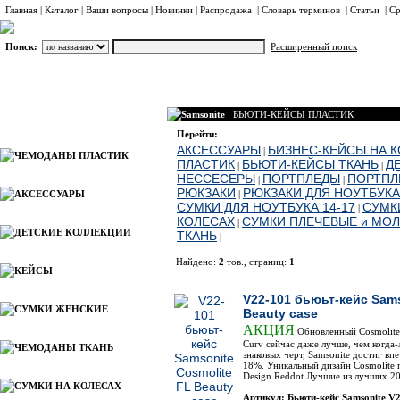
Главная
|
Каталог
|
Ваши вопросы
|
Новинки
|
Распродажа
|
Словарь терминов
|
Статьи
|
Ср
Поиск:
Расширенный поиск
Samsonite
БЬЮТИ-КЕЙСЫ ПЛАСТИК
Каталог
Перейти:
АКСЕССУАРЫ
БИЗНЕС-КЕЙСЫ НА 
|
ЧЕМОДАНЫ ПЛАСТИК
ПЛАСТИК
БЬЮТИ-КЕЙСЫ ТКАНЬ
Д
|
|
НЕССЕСЕРЫ
ПОРТПЛЕДЫ
ПОРТПЛ
|
|
РЮКЗАКИ
РЮКЗАКИ ДЛЯ НОУТБУКА
АКСЕССУАРЫ
|
СУМКИ ДЛЯ НОУТБУКА 14-17
СУМК
|
КОЛЕСАХ
СУМКИ ПЛЕЧЕВЫЕ и МО
|
ДЕТСКИЕ КОЛЛЕКЦИИ
ТКАНЬ
|
Найдено:
2
тов., страниц:
1
КЕЙСЫ
Фото
Наимено
V22-101 бьюьт-кейс Sams
СУМКИ ЖЕНСКИЕ
Beauty case
АКЦИЯ
Обновленный Cosmolite
Curv сейчас даже лучше, чем когда
ЧЕМОДАНЫ ТКАНЬ
знаковых черт, Samsonite достиг вп
18%. Уникальный дизайн Cosmolite
Design Reddot Лучшие из лучших 20
СУМКИ НА КОЛЕСАХ
Артикул: Бьюти-кейс Samsonite V