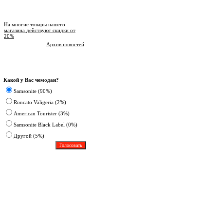
Новости магазина
На многие товары нашего
магазина действуют скидки от
20%
Архив новостей
Опрос
Какой у Вас чемодан?
Samsonite (90%)
Roncato Valigeria (2%)
American Tourister (3%)
Samsonite Black Label (0%)
Другoй (5%)