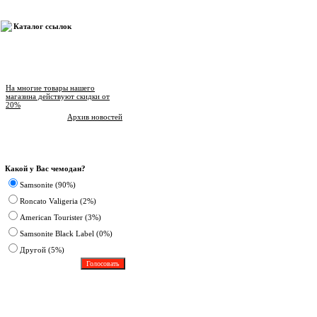
Каталог ссылок
Новости магазина
На многие товары нашего
магазина действуют скидки от
20%
Архив новостей
Опрос
Какой у Вас чемодан?
Samsonite (90%)
Roncato Valigeria (2%)
American Tourister (3%)
Samsonite Black Label (0%)
Другoй (5%)