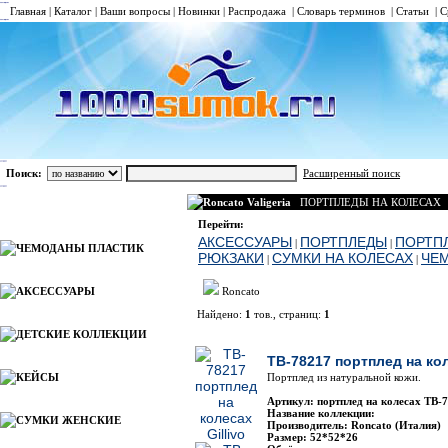
Главная
|
Каталог
|
Ваши вопросы
|
Новинки
|
Распродажа
|
Словарь терминов
|
Статьи
|
С
Поиск:
Расширенный поиск
Roncato Valigeria
ПОРТПЛЕДЫ НА КОЛЕСАХ
Каталог
Перейти:
АКСЕССУАРЫ
ПОРТПЛЕДЫ
ПОРТП
|
|
ЧЕМОДАНЫ ПЛАСТИК
РЮКЗАКИ
СУМКИ НА КОЛЕСАХ
ЧЕ
|
|
АКСЕССУАРЫ
Roncato
Найдено:
1
тов., страниц:
1
ДЕТСКИЕ КОЛЛЕКЦИИ
Фото
Наименовани
TB-78217 портплед на кол
КЕЙСЫ
Портплед из натуральной кожи.
Артикул: портплед на колесах TB-7
Название коллекции:
СУМКИ ЖЕНСКИЕ
Производитель: Roncato (Италия)
Размер: 52*52*26