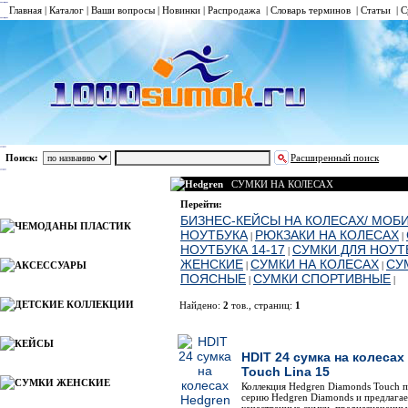
Главная
|
Каталог
|
Ваши вопросы
|
Новинки
|
Распродажа
|
Словарь терминов
|
Статьи
|
С
Поиск:
Расширенный поиск
Hedgren
СУМКИ НА КОЛЕСАХ
Каталог
Перейти:
БИЗНЕС-КЕЙСЫ НА КОЛЕСАХ/ МОБ
ЧЕМОДАНЫ ПЛАСТИК
НОУТБУКА
РЮКЗАКИ НА КОЛЕСАХ
|
|
НОУТБУКА 14-17
СУМКИ ДЛЯ НОУТБ
|
ЖЕНСКИЕ
СУМКИ НА КОЛЕСАХ
СУ
АКСЕССУАРЫ
|
|
ПОЯСНЫЕ
СУМКИ СПОРТИВНЫЕ
|
|
ДЕТСКИЕ КОЛЛЕКЦИИ
Найдено:
2
тов., страниц:
1
Фото
Наименов
КЕЙСЫ
HDIT 24 сумка на колеса
Touch Lina 15
СУМКИ ЖЕНСКИЕ
Коллекция Hedgren Diamonds Touch 
серию Hedgren Diamonds и предлагае