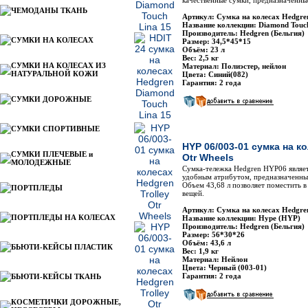
качественные сумки, предназначенны
ЧЕМОДАНЫ ТКАНЬ
Артикул: Сумка на колесах Hedgre
Название коллекции: Diamond Touc
Производитель: Hedgren (Бельгия)
СУМКИ НА КОЛЕСАХ
Размер: 34,5*45*15
Объём: 23 л
Вес: 2,5 кг
СУМКИ НА КОЛЕСАХ ИЗ
Материал: Полиэстер, нейлон
НАТУРАЛЬНОЙ КОЖИ
Цвета: Синий(082)
Гарантия: 2 года
СУМКИ ДОРОЖНЫЕ
СУМКИ СПОРТИВНЫЕ
HYP 06/003-01 сумка на ко
СУМКИ ПЛЕЧЕВЫЕ и
Otr Wheels
МОЛОДЕЖНЫЕ
Сумка-тележка Hedgren HYP06 являе
удобным атрибутом, предназначенны
Объем 43,68 л позволяет поместить в
ПОРТПЛЕДЫ
вещей.
Артикул: Сумка на колесах Hedgre
ПОРТПЛЕДЫ НА КОЛЕСАХ
Название коллекции: Hype (HYP)
Производитель: Hedgren (Бельгия)
Размер: 56*30*26
Объём: 43,6 л
БЬЮТИ-КЕЙСЫ ПЛАСТИК
Вес: 1,9 кг
Материал: Нейлон
Цвета: Черный (003-01)
Гарантия: 2 года
БЬЮТИ-КЕЙСЫ ТКАНЬ
КОСМЕТИЧКИ ДОРОЖНЫЕ,