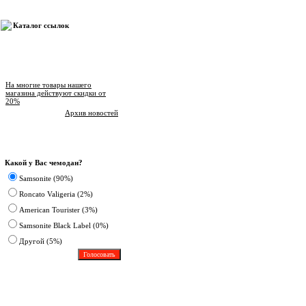
Каталог ссылок
Новости магазина
На многие товары нашего
магазина действуют скидки от
20%
Архив новостей
Опрос
Какой у Вас чемодан?
Samsonite (90%)
Roncato Valigeria (2%)
American Tourister (3%)
Samsonite Black Label (0%)
Другoй (5%)