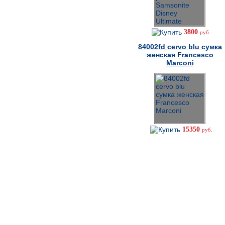
3800
руб.
84002fd cervo blu сумка
женская Francesco
Marconi
15350
руб.
Как сделать заказ
Не можете дозвониться?
8-926-277-60-62