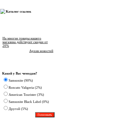
Каталог ссылок
Новости магазина
На многие товары нашего
магазина действуют скидки от
20%
Архив новостей
Опрос
Какой у Вас чемодан?
Samsonite (90%)
Roncato Valigeria (2%)
American Tourister (3%)
Samsonite Black Label (0%)
Другoй (5%)