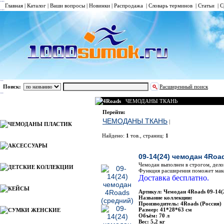
Главная
|
Каталог
|
Ваши вопросы
|
Новинки
|
Распродажа
|
Словарь терминов
|
Статьи
|
С
Поиск:
Расширенный поиск
4Roads
ЧЕМОДАНЫ ТКАНЬ
Каталог
Перейти:
ЧЕМОДАНЫ ТКАНЬ
|
ЧЕМОДАНЫ ПЛАСТИК
Найдено:
1
тов., страниц:
1
АКСЕССУАРЫ
Фото
09-14(24) чемодан 4Roa
Чемодан выполнен в строгом, делов
ДЕТСКИЕ КОЛЛЕКЦИИ
Функция расширения поможет макси
Доставка бесплатно.
КЕЙСЫ
Артикул: Чемодан 4Roads 09-14(
Название коллекции:
Производитель: 4Roads (Россия)
Размер: 41*28*63 см
СУМКИ ЖЕНСКИЕ
Объём: 70 л
Вес: 5,2 кг