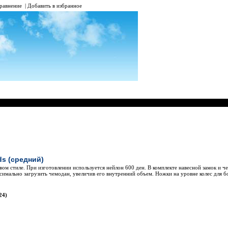
равнение
|
Добавить в избранное
Наименование
ds (средний)
ом стиле. При изготовлении используется нейлон 600 ден. В комплекте навесной замок и ч
мально загрузить чемодан, увеличив его внутренний объем. Ножки на уровне колес для б
24)