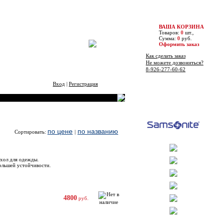
ВАША КОРЗИНА
Товаров:
0
шт.,
Сумма:
0
руб.
Оформить заказ
Как сделать заказ
Не можете дозвониться?
8-926-277-60-62
Вход
|
Регистрация
Бренды
по цене
по названию
Сортировать:
|
Цена
Купить
ехол для одежды.
ольшей устойчивости.
4800
руб.