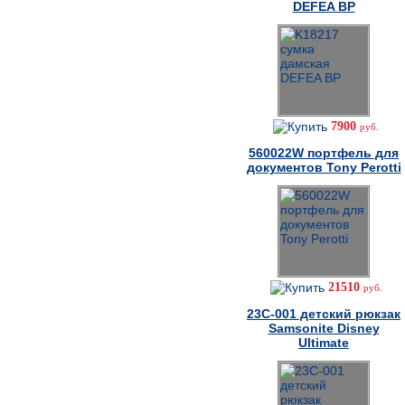
DEFEA BP
7900
руб.
560022W портфель для
документов Tony Perotti
21510
руб.
23C-001 детский рюкзак
Samsonite Disney
Ultimate