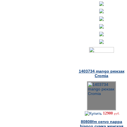
Товары дня
1403734 mango рюкзак
Cromia
12900
руб.
80808fm cervo nappa
bianco сумка женская