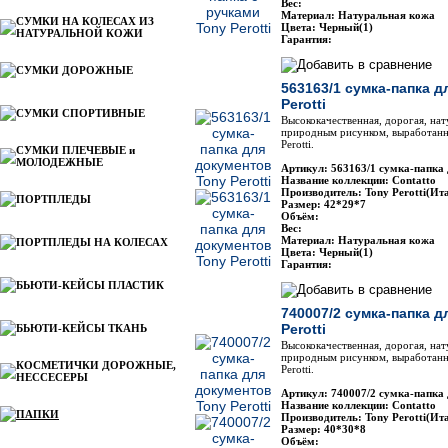
Вес:
Материал: Натуральная кожа
СУМКИ НА КОЛЕСАХ ИЗ
Цвета: Черный(1)
НАТУРАЛЬНОЙ КОЖИ
Гарантия:
СУМКИ ДОРОЖНЫЕ
563163/1 сумка-папка 
Perotti
СУМКИ СПОРТИВНЫЕ
Высококачественная, дорогая, на
природным рисунком, выработанна
Perotti.
СУМКИ ПЛЕЧЕВЫЕ и
МОЛОДЕЖНЫЕ
Артикул: 563163/1 сумка-папка 
Название коллекции: Contatto
Производитель: Tony Perotti(Ит
ПОРТПЛЕДЫ
Размер: 42*29*7
Объём:
Вес:
Материал: Натуральная кожа
ПОРТПЛЕДЫ НА КОЛЕСАХ
Цвета: Черный(1)
Гарантия:
БЬЮТИ-КЕЙСЫ ПЛАСТИК
740007/2 сумка-папка 
Perotti
БЬЮТИ-КЕЙСЫ ТКАНЬ
Высококачественная, дорогая, на
природным рисунком, выработанна
КОСМЕТИЧКИ ДОРОЖНЫЕ,
Perotti.
НЕССЕСЕРЫ
Артикул: 740007/2 сумка-папка 
Название коллекции: Contatto
ПАПКИ
Производитель: Tony Perotti(Ит
Размер: 40*30*8
Объём: