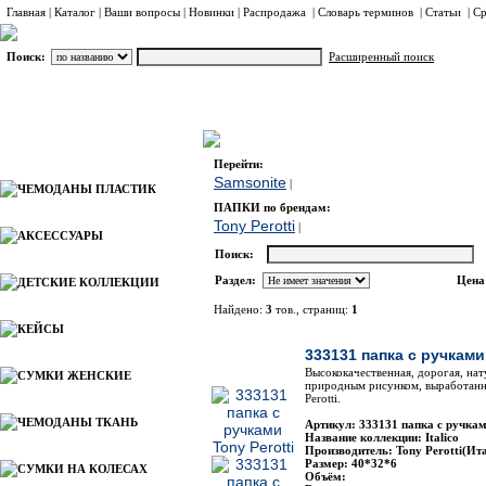
Главная
|
Каталог
|
Ваши вопросы
|
Новинки
|
Распродажа
|
Словарь терминов
|
Статьи
|
Ср
Поиск:
Расширенный поиск
ПАПКИ
Каталог
Перейти:
Samsonite
|
ЧЕМОДАНЫ ПЛАСТИК
ПАПКИ по брендам:
Tony Perotti
|
АКСЕССУАРЫ
Поиск:
Раздел:
Цена
ДЕТСКИЕ КОЛЛЕКЦИИ
Найдено:
3
тов., страниц:
1
КЕЙСЫ
Фото
Наимено
333131 папка с ручками 
Высококачественная, дорогая, на
СУМКИ ЖЕНСКИЕ
природным рисунком, выработанна
Perotti.
ЧЕМОДАНЫ ТКАНЬ
Артикул: 333131 папка с ручкам
Название коллекции: Italico
Производитель: Tony Perotti(Ит
Размер: 40*32*6
СУМКИ НА КОЛЕСАХ
Объём: