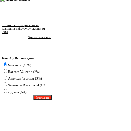
Новости магазина
На многие товары нашего
магазина действуют скидки от
20%
Архив новостей
Опрос
Какой у Вас чемодан?
Samsonite (90%)
Roncato Valigeria (2%)
American Tourister (3%)
Samsonite Black Label (0%)
Другoй (5%)