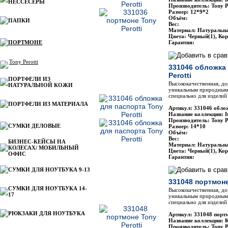
НЕССЕСЕРЫ
Производитель: Tony P
Размер: 12*9*2
Объём:
ПАПКИ
Вес:
Материал: Натуральн
Цвета: Черный(1), Ко
ПОРТМОНЕ
Гарантия:
Tony Perotti
331046 обложка
Perotti
ПОРТФЕЛИ ИЗ
Высококачественная, до
НАТУРАЛЬНОЙ КОЖИ
уникальным природным 
специально для изделий 
ПОРТФЕЛИ ИЗ МАТЕРИАЛА
Артикул: 331046 облож
Название коллекции: It
Производитель: Tony P
СУМКИ ДЕЛОВЫЕ
Размер: 14*10
Объём:
Вес:
БИЗНЕС-КЕЙСЫ НА
Материал: Натуральн
КОЛЕСАХ/ МОБИЛЬНЫЙ
Цвета: Черный(1), Ко
ОФИС
Гарантия:
СУМКИ ДЛЯ НОУТБУКА 9-13
331048 портмоне
СУМКИ ДЛЯ НОУТБУКА 14-
Высококачественная, до
17
уникальным природным 
специально для изделий 
РЮКЗАКИ ДЛЯ НОУТБУКА
Артикул: 331048 портм
Название коллекции: 
Производитель: Tony P