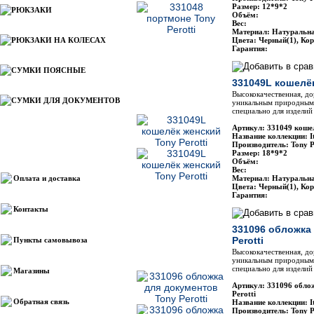
Размер: 12*9*2
РЮКЗАКИ
Объём:
Вес:
Материал: Натуральн
РЮКЗАКИ НА КОЛЕСАХ
Цвета: Черный(1), Ко
Гарантия:
СУМКИ ПОЯСНЫЕ
331049L кошелёк
Высококачественная, до
СУМКИ ДЛЯ ДОКУМЕНТОВ
уникальным природным 
специально для изделий 
Артикул: 331049 кошел
Название коллекции: It
Производитель: Tony P
Информация
Размер: 18*9*2
Объём:
Вес:
Оплата и доставка
Материал: Натуральн
Цвета: Черный(1), Ко
Гарантия:
Контакты
331096 обложка
Perotti
Пункты самовывоза
Высококачественная, до
уникальным природным 
специально для изделий 
Магазины
Артикул: 331096 обло
Perotti
Обратная связь
Название коллекции: It
Производитель: Tony P