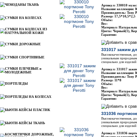
ЧЕМОДАНЫ ТКАНЬ
Артикул: 330010 мужск
Название коллекции: 
Производитель: Tony P
Размер: 17,5*10,5*2,5
СУМКИ НА КОЛЕСАХ
Объём:
Вес:
Материал: Натуральн
СУМКИ НА КОЛЕСАХ ИЗ
Цвета: Черный(1), Ко
НАТУРАЛЬНОЙ КОЖИ
Гарантия:
СУМКИ ДОРОЖНЫЕ
331017 зажим дл
Высококачественная, до
СУМКИ СПОРТИВНЫЕ
уникальным природным 
специально для изделий 
СУМКИ ПЛЕЧЕВЫЕ и
Артикул: 331017 зажим
МОЛОДЕЖНЫЕ
Название коллекции: 
Производитель: Tony P
Размер: 11*8
ПОРТПЛЕДЫ
Объём:
Вес:
Материал: Натуральн
Цвета: Черный(1), Ко
ПОРТПЛЕДЫ НА КОЛЕСАХ
Гарантия:
БЬЮТИ-КЕЙСЫ ПЛАСТИК
331036 портмоне
Высококачественная, до
уникальным природным 
БЬЮТИ-КЕЙСЫ ТКАНЬ
специально для изделий 
Артикул: 331036 портм
КОСМЕТИЧКИ ДОРОЖНЫЕ,
Название коллекции: 