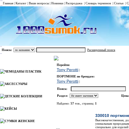
Главная
|
Каталог
|
Ваши вопросы
|
Новинки
|
Распродажа
|
Словарь терминов
|
Статьи
|
С
Поиск:
Расширенный поиск
ПОРТМОНЕ
Каталог
Перейти:
Tony Perotti
|
ЧЕМОДАНЫ ПЛАСТИК
ПОРТМОНЕ по брендам:
Tony Perotti
|
АКСЕССУАРЫ
Поиск:
Раздел:
Цена
ДЕТСКИЕ КОЛЛЕКЦИИ
Найдено:
57
тов., страниц:
1
КЕЙСЫ
Фото
Наи
330010 портмоне
Высококачественная, до
СУМКИ ЖЕНСКИЕ
уникальным природным 
специально для изделий 