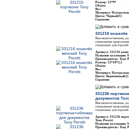
Размер: 12*9*
Объём:
Вес:
Материал: Натуральн
Цвета: Черный(1)
Гарантия:
331216 кошелёк 
Высококачественная, до
уникальным природным 
специально для изделий 
Артикул: 331216 кошел
Название коллекции: It
Производитель: Tony P
Размер: 12*10*2,5
Объём:
Вес:
Материал: Натуральн
Цвета: Коричневый(2)
Гарантия:
331236 портмон
документов Tony
Высококачественная, до
уникальным природным 
специально для изделий 
Артикул: 331236 порт
Tony Perotti
Название коллекции: It
Производитель: Tony P