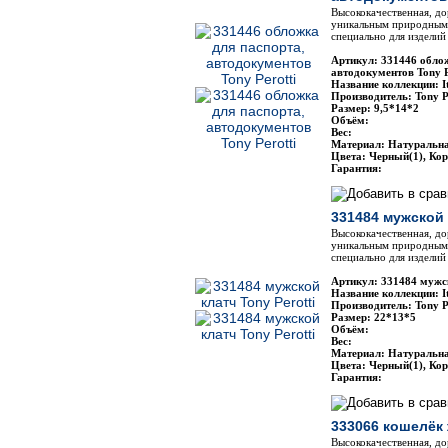
Высококачественная, до
уникальным природным 
специально для изделий 
Артикул: 331446 облож
автодокументов Tony P
Название коллекции: It
Производитель: Tony P
Размер: 9,5*14*2
Объём:
Вес:
Материал: Натуральн
Цвета: Черный(1), Ко
Гарантия:
331484 мужской 
Высококачественная, до
уникальным природным 
специально для изделий 
Артикул: 331484 мужск
Название коллекции: It
Производитель: Tony P
Размер: 22*13*5
Объём:
Вес:
Материал: Натуральн
Цвета: Черный(1), Ко
Гарантия:
333066 кошелёк 
Высококачественная, до