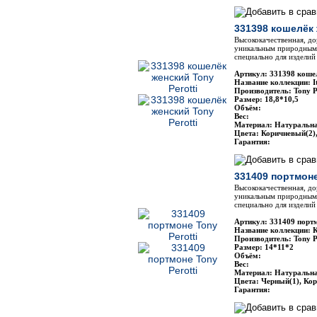
331398 кошелёк 
Высококачественная, до
уникальным природным 
специально для изделий 
Артикул: 331398 кошел
Название коллекции: It
Производитель: Tony P
Размер: 18,8*10,5
Объём:
Вес:
Материал: Натуральн
Цвета: Коричневый(2)
Гарантия:
331409 портмоне
Высококачественная, до
уникальным природным 
специально для изделий 
Артикул: 331409 портм
Название коллекции: 
Производитель: Tony P
Размер: 14*11*2
Объём:
Вес:
Материал: Натуральн
Цвета: Черный(1), Ко
Гарантия: