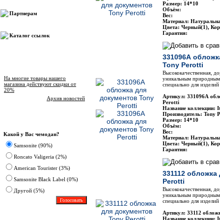
Размер: 14*10
Объём:
Партнерам
Вес:
Материал: Натуральн
Цвета: Черный(1), Ко
Гарантия:
Каталог ссылок
331096А обложк
Tony Perotti
Новости магазина
Высококачественная, до
На многие товары нашего
уникальным природным 
магазина действуют скидки от
специально для изделий 
20%
Артикул: 331096А обл
Архив новостей
Perotti
Название коллекции: It
Производитель: Tony P
Размер: 14*10
Опрос
Объём:
Вес:
Какой у Вас чемодан?
Материал: Натуральн
Цвета: Черный(1), Ко
Samsonite (90%)
Гарантия:
Roncato Valigeria (2%)
American Tourister (3%)
331112 обложка
Samsonite Black Label (0%)
Perotti
Высококачественная, до
Другoй (5%)
уникальным природным 
специально для изделий 
Артикул: 33112 обложк
Название коллекции: It