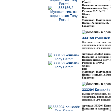
Perotti
Название коллекции: It
Производитель: Tony P
Размер: 25*17,5*3
Объём:
Вес:
Материал: Натуральн
Цвета: Коричневый(2)
Гарантия:
333158 кошелёк 
Высококачественная, до
уникальным природным 
специально для изделий 
Артикул: 333158 кошел
Название коллекции: It
Производитель: Tony P
Размер: 13,5*9*2
Объём:
Вес:
Материал: Натуральн
Цвета: Черный(1), Кр
Гарантия:
333204 Кошелёк 
Высококачественная, до
уникальным природным 
специально для изделий 
Артикул: 333204 Коше
Название коллекции: It