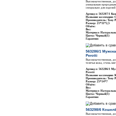
Высококачественная, до
уникальным природным 
специально для изделий 
Артикул: 563207/1 Кош
Название коллекции: C
Производитель: Tony P
Размер: 21*11*2,5
Объём:
Вес:
Материал: Натуральн
Цвета: Черный(1)
Гарантия:
563286/1 Мужска
Perotti
Высококачественная, до
телячья кожа, очень мя
Артикул: 563286/1 Му
Perotti
Название коллекции: 
Производитель: Tony P
Размер: 25*14*7
Объём:
Вес:
Материал: Натуральн
Цвета: Черный(1)
Гарантия:
563298/6 Кошелё
Высококачественная, до