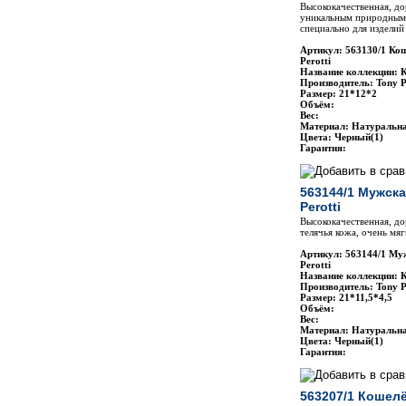
Высококачественная, до
уникальным природным 
специально для изделий 
Артикул: 563130/1 Ко
Perotti
Название коллекции: 
Производитель: Tony P
Размер: 21*12*2
Объём:
Вес:
Материал: Натуральн
Цвета: Черный(1)
Гарантия:
563144/1 Мужска
Perotti
Высококачественная, до
телячья кожа, очень мя
Артикул: 563144/1 Му
Perotti
Название коллекции: 
Производитель: Tony P
Размер: 21*11,5*4,5
Объём:
Вес:
Материал: Натуральн
Цвета: Черный(1)
Гарантия:
563207/1 Кошелё