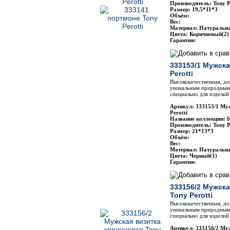
Производитель: Tony P
Размер: 19,5*11*3
Объём:
Вес:
Материал: Натуральн
Цвета: Коричневый(2)
Гарантия:
333153/1 Мужска
Perotti
Высококачественная, до
уникальным природным 
специально для изделий 
Артикул: 333153/1 Му
Perotti
Название коллекции: It
Производитель: Tony P
Размер: 21*13*3
Объём:
Вес:
Материал: Натуральн
Цвета: Черный(1)
Гарантия:
333156/2 Мужска
Tony Perotti
Высококачественная, до
уникальным природным 
специально для изделий 
Артикул: 333156/2 Му