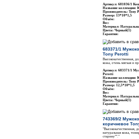
Артикул: 681036/1 Кош
Название коллекции: 
Производитель: Tony P
Размер: 13*10*1,5
Объём:
Вес:
Материал: Натуральн
Цвета: Черный(1)
Гарантия:
683371/1 Мужск
Tony Perotti
Высококачественная, до
кожа, очень мягкая и п
Артикул: 683371/1 Му
Perotti
Название коллекции: 
Производитель: Tony P
Размер: 12,5*10*1,5
Объём:
Вес:
Материал: Натуральн
Цвета: Черный(1)
Гарантия:
743369/2 Мужск
коричневое Tony
"Высококачественная, д
натуральная кожа, тони
старину""."