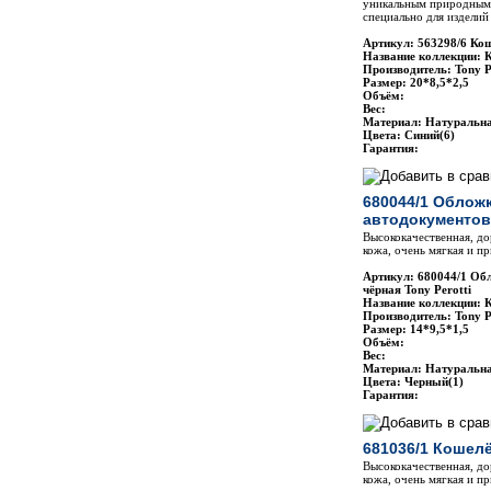
уникальным природным 
специально для изделий 
Артикул: 563298/6 Кош
Название коллекции: 
Производитель: Tony P
Размер: 20*8,5*2,5
Объём:
Вес:
Материал: Натуральн
Цвета: Cиний(6)
Гарантия:
680044/1 Облож
автодокументов 
Высококачественная, до
кожа, очень мягкая и п
Артикул: 680044/1 Об
чёрная Tony Perotti
Название коллекции: 
Производитель: Tony P
Размер: 14*9,5*1,5
Объём:
Вес:
Материал: Натуральн
Цвета: Черный(1)
Гарантия:
681036/1 Кошелё
Высококачественная, до
кожа, очень мягкая и п