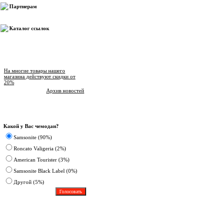
Партнерам
Каталог ссылок
Новости магазина
На многие товары нашего
магазина действуют скидки от
20%
Архив новостей
Опрос
Какой у Вас чемодан?
Samsonite (90%)
Roncato Valigeria (2%)
American Tourister (3%)
Samsonite Black Label (0%)
Другoй (5%)