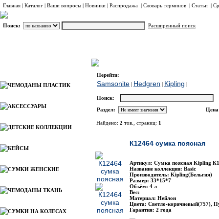
Главная
|
Каталог
|
Ваши вопросы
|
Новинки
|
Распродажа
|
Словарь терминов
|
Статьи
|
Ср
Поиск:
Расширенный поиск
СУМКИ ПОЯСНЫЕ
Kipling
Каталог
Перейти:
Samsonite
Hedgren
Kipling
|
|
|
ЧЕМОДАНЫ ПЛАСТИК
Поиск:
АКСЕССУАРЫ
Раздел:
Цена
Найдено:
2
тов., страниц:
1
ДЕТСКИЕ КОЛЛЕКЦИИ
Фото
Наименован
К12464 сумка поясная
КЕЙСЫ
Артикул: Сумка поясная Kipling К
Название коллекции: Basic
СУМКИ ЖЕНСКИЕ
Производитель: Kipling(Бельгия)
Размер: 33*15*7
Объём: 4 л
ЧЕМОДАНЫ ТКАНЬ
Вес:
Материал: Нейлон
Цвета: Светло-коричневый(757), 
Гарантия: 2 года
СУМКИ НА КОЛЕСАХ