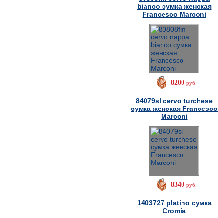
bianco сумка женская
Francesco Marconi
8200
руб.
84079sl cervo turchese
сумка женская Francesco
Marconi
8340
руб.
1403727 platino сумка
Cromia