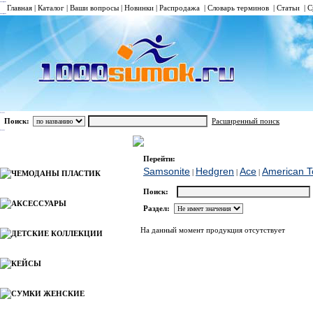
Главная
|
Каталог
|
Ваши вопросы
|
Новинки
|
Распродажа
|
Словарь терминов
|
Статьи
|
С
Поиск:
Расширенный поиск
СУМКИ СПОРТИВНЫЕ
Ace
Каталог
Перейти:
Samsonite
Hedgren
Ace
American To
|
|
|
ЧЕМОДАНЫ ПЛАСТИК
Поиск:
АКСЕССУАРЫ
Раздел:
На данный момент продукция отсутствует
ДЕТСКИЕ КОЛЛЕКЦИИ
КЕЙСЫ
СУМКИ ЖЕНСКИЕ