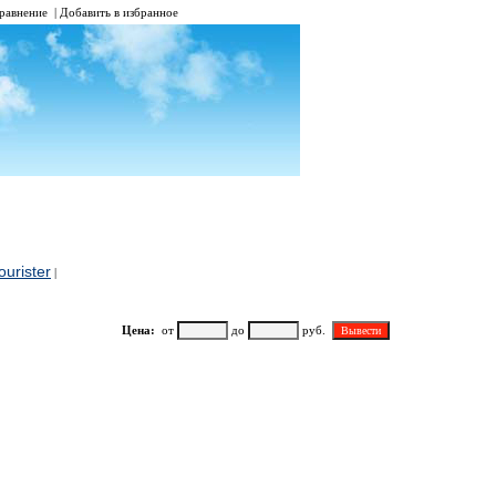
равнение
|
Добавить в избранное
urister
|
Цена:
от
до
руб.