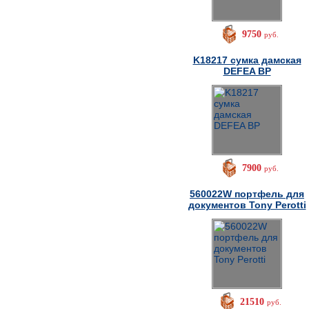
9750
руб.
K18217 cумка дамская
DEFEA BP
7900
руб.
560022W портфель для
документов Tony Perotti
21510
руб.