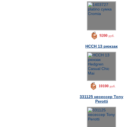
9200
руб.
HCCH 13 рюкзак
10100
руб.
331125 несессер Tony
Perotti