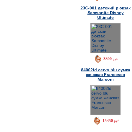
23C-001 детский рюкзак
Samsonite Disney
Ultimate
3800
руб.
84002fd cervo blu сумка
женская Francesco
Marconi
15350
руб.