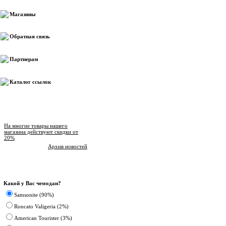
Магазины
Обратная связь
Партнерам
Каталог ссылок
Новости магазина
На многие товары нашего
магазина действуют скидки от
20%
Архив новостей
Опрос
Какой у Вас чемодан?
Samsonite (90%)
Roncato Valigeria (2%)
American Tourister (3%)