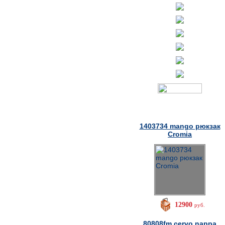
Товары дня
1403734 mango рюкзак
Cromia
12900
руб.
80808fm cervo nappa