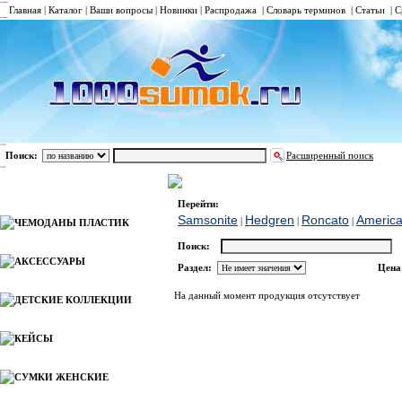
Главная
|
Каталог
|
Ваши вопросы
|
Новинки
|
Распродажа
|
Словарь терминов
|
Статьи
|
С
Поиск:
Расширенный поиск
СУМКИ ДЛЯ НОУТБУКА 14-17
Roncato
Каталог
Перейти:
Samsonite
Hedgren
Roncato
America
|
|
|
ЧЕМОДАНЫ ПЛАСТИК
Поиск:
АКСЕССУАРЫ
Раздел:
Цена
На данный момент продукция отсутствует
ДЕТСКИЕ КОЛЛЕКЦИИ
КЕЙСЫ
СУМКИ ЖЕНСКИЕ