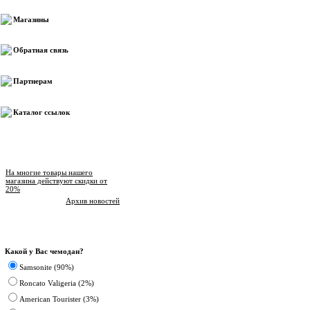
Магазины
Обратная связь
Партнерам
Каталог ссылок
Новости магазина
На многие товары нашего
магазина действуют скидки от
20%
Архив новостей
Опрос
Какой у Вас чемодан?
Samsonite (90%)
Roncato Valigeria (2%)
American Tourister (3%)