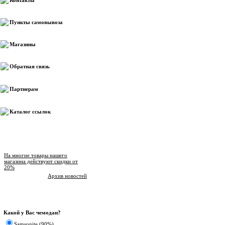
Контакты
Пункты самовывоза
Магазины
Обратная связь
Партнерам
Каталог ссылок
Новости магазина
На многие товары нашего
магазина действуют скидки от
20%
Архив новостей
Опрос
Какой у Вас чемодан?
Samsonite (90%)