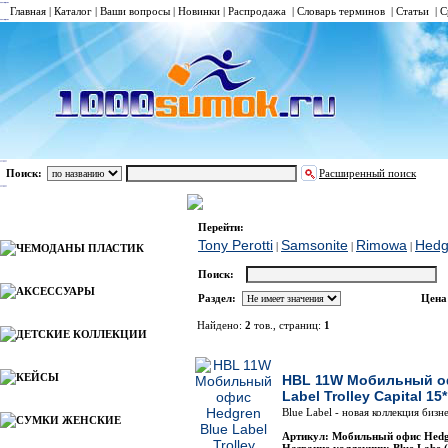
Главная
|
Каталог
|
Ваши вопросы
|
Новинки
|
Распродажа
|
Словарь терминов
|
Статьи
|
С
Поиск:
Расширенный поиск
БИЗНЕС-КЕЙСЫ НА КОЛЕСАХ/ МОБИЛЬН
Каталог
Перейти:
Tony Perotti
Samsonite
Rimowa
Hedg
|
|
|
ЧЕМОДАНЫ ПЛАСТИК
Поиск:
АКСЕССУАРЫ
Раздел:
Цена
Найдено:
2
тов., страниц:
1
ДЕТСКИЕ КОЛЛЕКЦИИ
Фото
Наимен
КЕЙСЫ
HBL 11W Мобильный оф
Label Trolley Capital 15*
Blue Label - новая коллекция бизне
СУМКИ ЖЕНСКИЕ
Артикул: Мобильный офис Hed