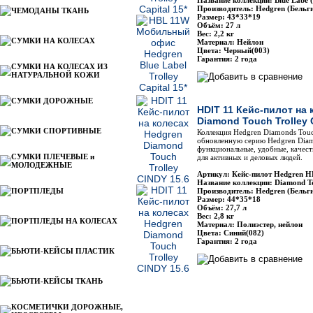
Название коллекции: Blue Labe 
Производитель: Hedgren (Бельг
ЧЕМОДАНЫ ТКАНЬ
Размер: 43*33*19
Объём: 27 л
Вес: 2,2 кг
СУМКИ НА КОЛЕСАХ
Материал: Нейлон
Цвета: Черный(003)
Гарантия: 2 года
СУМКИ НА КОЛЕСАХ ИЗ
НАТУРАЛЬНОЙ КОЖИ
СУМКИ ДОРОЖНЫЕ
HDIT 11 Кейс-пилот на
Diamond Touch Trolley 
СУМКИ СПОРТИВНЫЕ
Коллекция Hedgren Diamonds Touc
обновленную серию Hedgren Diam
функциональные, удобные, качест
СУМКИ ПЛЕЧЕВЫЕ и
для активных и деловых людей.
МОЛОДЕЖНЫЕ
Артикул: Кейс-пилот Hedgren H
Название коллекции: Diamond T
ПОРТПЛЕДЫ
Производитель: Hedgren (Бельг
Размер: 44*35*18
Объём: 27,7 л
Вес: 2,8 кг
ПОРТПЛЕДЫ НА КОЛЕСАХ
Материал: Полиэстер, нейлон
Цвета: Синий(082)
Гарантия: 2 года
БЬЮТИ-КЕЙСЫ ПЛАСТИК
БЬЮТИ-КЕЙСЫ ТКАНЬ
КОСМЕТИЧКИ ДОРОЖНЫЕ,