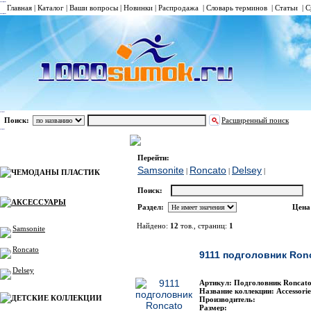
Главная
|
Каталог
|
Ваши вопросы
|
Новинки
|
Распродажа
|
Словарь терминов
|
Статьи
|
С
Поиск:
Расширенный поиск
АКСЕССУАРЫ
Roncato
Каталог
Перейти:
Samsonite
Roncato
Delsey
|
|
|
ЧЕМОДАНЫ ПЛАСТИК
Поиск:
АКСЕССУАРЫ
Раздел:
Цена
Найдено:
12
тов., страниц:
1
Samsonite
Фото
Наименовани
Roncato
9111 подголовник Ron
Delsey
Артикул: Подголовник Roncato
Название коллекции: Accessorie
ДЕТСКИЕ КОЛЛЕКЦИИ
Производитель:
Размер: