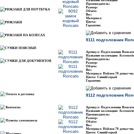
Название коллекции:
Производитель:
Размер:
РЮКЗАКИ ДЛЯ НОУТБУКА
Объём:
Вес:
Материал:
Цвета:
РЮКЗАКИ
Гарантия:
РЮКЗАКИ НА КОЛЕСАХ
9111 подголовник Ron
СУМКИ ПОЯСНЫЕ
Артикул: Подголовник Roncato
Название коллекции: Accessorie
Производитель:
СУМКИ ДЛЯ ДОКУМЕНТОВ
Размер:
Объём:
Вес:
Материал: Нейлон 70 денье+по
Цвета: Синий/серый
Гарантия:
Информация
Оплата и доставка
9112 подголовник Ron
Контакты
Артикул: Подголовник Roncato
Название коллекции: Accessorie
Производитель:
Размер:
Пункты самовывоза
Объём:
Вес:
Материал: Нейлон 70 денье+по
Цвета: Синий/серый
Магазины