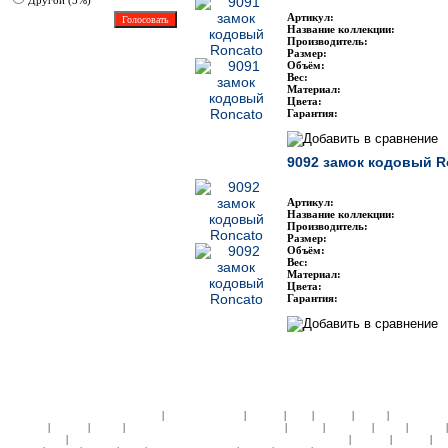
Другoй (5%)
Артикул:
Название коллекции:
Производитель:
Размер:
Объём:
Вес:
Материал:
Цвета:
Гарантия:
9092 замок кодовый R
Артикул:
Название коллекции:
Производитель:
Размер:
Объём:
Вес:
Материал:
Цвета:
Гарантия:
|
|
|
|
|
|
ЧЕМОДАНЫ ПЛАСТИК:
Samsonite
American Tourister
Roncato
Heys
Rimowa
Delsey
АКСЕССУА
|
|
|
|
|
|
|
Samsonite
Roncato
Delsey
ДЕТСКИЕ КОЛЛЕКЦИИ:
Кошельки
Пеналы
Чемоданы
Сумки
Рюкзаки
|
|
|
|
Подголовники
КЕЙСЫ:
СУМКИ ЖЕНСКИЕ:
ЧЕМОДАНЫ ТКАНЬ:
Samsonite
Hedgren
Roncato
Am