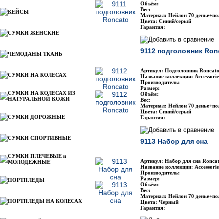
Объём:
Вес:
КЕЙСЫ
Материал: Нейлон 70 денье+по
Цвета: Синий/серый
Гарантия:
СУМКИ ЖЕНСКИЕ
9112 подголовник Ron
ЧЕМОДАНЫ ТКАНЬ
Артикул: Подголовник Roncato
СУМКИ НА КОЛЕСАХ
Название коллекции: Accessorie
Производитель:
Размер:
СУМКИ НА КОЛЕСАХ ИЗ
Объём:
НАТУРАЛЬНОЙ КОЖИ
Вес:
Материал: Нейлон 70 денье+по
Цвета: Синий/серый
СУМКИ ДОРОЖНЫЕ
Гарантия:
СУМКИ СПОРТИВНЫЕ
9113 Набор для сна
СУМКИ ПЛЕЧЕВЫЕ и
Артикул: Набор для сна Roncat
МОЛОДЕЖНЫЕ
Название коллекции: Accessorie
Производитель:
Размер:
ПОРТПЛЕДЫ
Объём:
Вес:
Материал: Нейлон 70 денье+по
ПОРТПЛЕДЫ НА КОЛЕСАХ
Цвета: Черный
Гарантия: