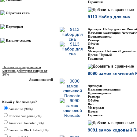
Гарантия:
Обратная связь
9113 Набор для сна
Партнерам
Артикул: Набор для сна Roncat
Название коллекции: Accessorie
Производитель:
Размер:
Каталог ссылок
Объём:
Вес:
Материал: Нейлон 70 денье+по
Цвета: Черный
Гарантия:
Новости магазина
На многие товары нашего
магазина действуют скидки от
9090 замок ключевой 
20%
Архив новостей
Артикул:
Название коллекции:
Производитель:
Опрос
Размер:
Объём:
Какой у Вас чемодан?
Вес:
Материал:
Samsonite (90%)
Цвета:
Гарантия:
Roncato Valigeria (2%)
American Tourister (3%)
9091 замок кодовый R
Samsonite Black Label (0%)