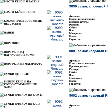
БЬЮТИ-КЕЙСЫ ПЛАСТИК
9090 замок ключевой 
БЬЮТИ-КЕЙСЫ ТКАНЬ
Артикул:
Название коллекции:
КОСМЕТИЧКИ ДОРОЖНЫЕ,
Производитель:
НЕССЕСЕРЫ
Размер:
Объём:
Вес:
ПАПКИ
Материал:
Цвета:
Гарантия:
ПОРТМОНЕ
9091 замок кодовый R
ПОРТФЕЛИ ИЗ
НАТУРАЛЬНОЙ КОЖИ
Артикул:
Название коллекции:
ПОРТФЕЛИ ИЗ МАТЕРИАЛА
Производитель:
Размер:
Объём:
СУМКИ ДЕЛОВЫЕ
Вес:
Материал:
Цвета:
БИЗНЕС-КЕЙСЫ НА
Гарантия:
КОЛЕСАХ/ МОБИЛЬНЫЙ
ОФИС
СУМКИ ДЛЯ НОУТБУКА 9-13
9092 замок кодовый R
СУМКИ ДЛЯ НОУТБУКА 14-
Артикул:
17