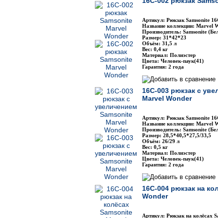
16C-002 рюкзак Samso
Артикул: Рюкзак Samsonite 1
Название коллекции: Marvel 
Производитель: Samsonite (Бе
Размер: 31*42*23
Объём: 31,5 л
Вес: 0,4 кг
Материал: Полиэстер
Цвета: Человек-паук(41)
Гарантия: 2 года
16C-003 рюкзак с уве
Marvel Wonder
Артикул: Рюкзак Samsonite 1
Название коллекции: Marvel 
Производитель: Samsonite (Бе
Размер: 28,5*40,5*27,5/33,5
Объём: 26/29 л
Вес: 0,5 кг
Материал: Полиэстер
Цвета: Человек-паук(41)
Гарантия: 2 года
16C-004 рюкзак на ко
Wonder
Артикул: Рюкзак на колёсах S