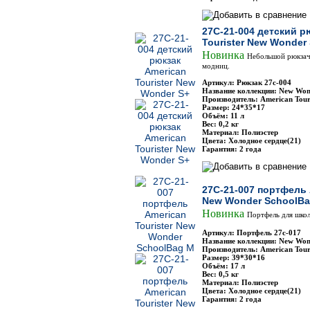
27C-21-004 детский р
Tourister New Wonder
Новинка
Небольшой рюкзач
модниц.
Артикул: Рюкзак 27с-004
Название коллекции: New Won
Производитель: American Touri
Размер: 24*35*17
Объём: 11 л
Вес: 0,2 кг
Материал: Полиэстер
Цвета: Холодное сердце(21)
Гарантия: 2 года
27C-21-007 портфель 
New Wonder SchoolB
Новинка
Портфель для шко
Артикул: Портфель 27с-017
Название коллекции: New Won
Производитель: American Touri
Размер: 39*30*16
Объём: 17 л
Вес: 0,5 кг
Материал: Полиэстер
Цвета: Холодное сердце(21)
Гарантия: 2 года