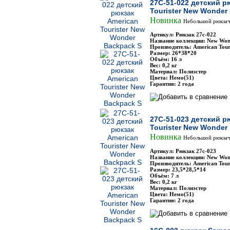
27C-51-022 детский р
Tourister New Wonder
Новинка
Небольшой рюкзач
Артикул: Рюкзак 27с-022
Название коллекции: New Won
Производитель: American Touri
Размер: 26*38*20
Объём: 16 л
Вес: 0,2 кг
Материал: Полиэстер
Цвета: Немо(51)
Гарантия: 2 года
27C-51-023 детский р
Tourister New Wonder
Новинка
Небольшой рюкзач
Артикул: Рюкзак 27с-023
Название коллекции: New Won
Производитель: American Touri
Размер: 23,5*28,5*14
Объём: 7 л
Вес: 0,2 кг
Материал: Полиэстер
Цвета: Немо(51)
Гарантия: 2 года