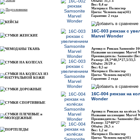
Зонты
Объём: 31,5 л
Вес: 0,4 кг
Материал: Полиэстер
Подголовники
Цвета: Человек-паук(41)
Гарантия: 2 года
КЕЙСЫ
16C-003 рюкзак с уве
СУМКИ ЖЕНСКИЕ
Marvel Wonder
Артикул: Рюкзак Samsonite 1
ЧЕМОДАНЫ ТКАНЬ
Название коллекции: Marvel 
Производитель: Samsonite (Бе
Размер: 28,5*40,5*27,5/33,5
СУМКИ НА КОЛЕСАХ
Объём: 26/29 л
Вес: 0,5 кг
Материал: Полиэстер
СУМКИ НА КОЛЕСАХ ИЗ
Цвета: Человек-паук(41)
НАТУРАЛЬНОЙ КОЖИ
Гарантия: 2 года
СУМКИ ДОРОЖНЫЕ
16C-004 рюкзак на ко
Wonder
СУМКИ СПОРТИВНЫЕ
Артикул: Рюкзак на колёсах S
СУМКИ ПЛЕЧЕВЫЕ и
Название коллекции: Marvel 
МОЛОДЕЖНЫЕ
Производитель: Samsonite (Бе
Размер: 32*48*27
Объём: 26,5 л
ПОРТПЛЕДЫ
Вес: 1,2 кг
Материал: Полиэстер
Цвета: Человек-паук(41)