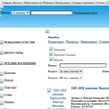
Главная
|
Каталог
|
Ваши вопросы
|
Новинки
|
Распродажа
|
Словарь терминов
|
Статьи
|
С
Поиск:
Расширенный поиск
ДЕТСКИЕ КОЛЛЕКЦИИ
Рюкзаки
Каталог
Перейти:
Кошельки
Пеналы
Чемоданы
Сумки
|
|
|
ЧЕМОДАНЫ ПЛАСТИК
Samsonite
АКСЕССУАРЫ
American Tourister
Roncato
ДЕТСКИЕ КОЛЛЕКЦИИ
Поиск:
Раздел:
Цена
Кошельки
Найдено:
58
тов., страниц:
1
Пеналы
Фото
Наимен
Чемоданы
16C-002 рюкзак Samso
Сумки
Артикул: Рюкзак Samsonite 1
Название коллекции: Marvel 
Рюкзаки
Производитель: Samsonite (Бе
Размер: 31*42*23