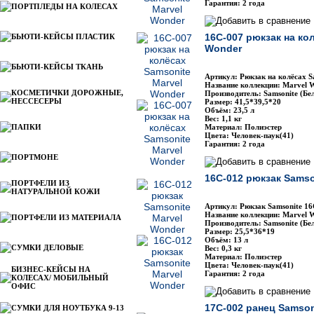
Гарантия: 2 года
ПОРТПЛЕДЫ НА КОЛЕСАХ
16C-007 рюкзак на ко
БЬЮТИ-КЕЙСЫ ПЛАСТИК
Wonder
БЬЮТИ-КЕЙСЫ ТКАНЬ
Артикул: Рюкзак на колёсах S
Название коллекции: Marvel 
КОСМЕТИЧКИ ДОРОЖНЫЕ,
Производитель: Samsonite (Бе
НЕССЕСЕРЫ
Размер: 41,5*39,5*20
Объём: 23,5 л
Вес: 1,1 кг
ПАПКИ
Материал: Полиэстер
Цвета: Человек-паук(41)
Гарантия: 2 года
ПОРТМОНЕ
16C-012 рюкзак Samso
ПОРТФЕЛИ ИЗ
НАТУРАЛЬНОЙ КОЖИ
Артикул: Рюкзак Samsonite 1
Название коллекции: Marvel 
ПОРТФЕЛИ ИЗ МАТЕРИАЛА
Производитель: Samsonite (Бе
Размер: 25,5*36*19
Объём: 13 л
СУМКИ ДЕЛОВЫЕ
Вес: 0,3 кг
Материал: Полиэстер
Цвета: Человек-паук(41)
БИЗНЕС-КЕЙСЫ НА
Гарантия: 2 года
КОЛЕСАХ/ МОБИЛЬНЫЙ
ОФИС
17C-002 ранец Samson
СУМКИ ДЛЯ НОУТБУКА 9-13