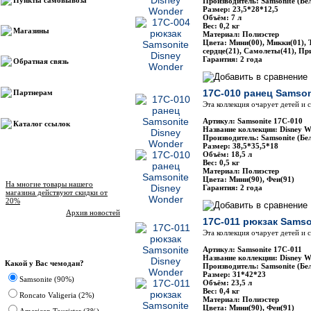
Пункты самовывоза
Производитель: Samsonite (Бе
Размер: 23,5*28*12,5
Объём: 7 л
Вес: 0,2 кг
Магазины
Материал: Полиэстер
Цвета: Мини(00), Микки(01), 
сердце(21), Самолеты(41), Пр
Гарантия: 2 года
Обратная связь
17C-010 ранец Samson
Партнерам
Эта коллекция очарует детей и
Артикул: Samsonite 17C-010
Каталог ссылок
Название коллекции: Disney W
Производитель: Samsonite (Бе
Размер: 38,5*35,5*18
Объём: 18,5 л
Вес: 0,5 кг
Новости магазина
Материал: Полиэстер
Цвета: Мини(90), Феи(91)
На многие товары нашего
Гарантия: 2 года
магазина действуют скидки от
20%
Архив новостей
17C-011 рюкзак Samso
Эта коллекция очарует детей и
Опрос
Артикул: Samsonite 17C-011
Название коллекции: Disney W
Какой у Вас чемодан?
Производитель: Samsonite (Бе
Размер: 31*42*23
Samsonite (90%)
Объём: 23,5 л
Вес: 0,4 кг
Roncato Valigeria (2%)
Материал: Полиэстер
Цвета: Мини(90), Феи(91)