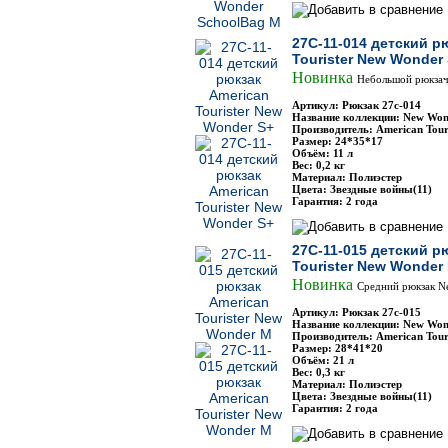
27C-11-014 детский р
Tourister New Wonder
Новинка
Небольшой рюкзач
Артикул: Рюкзак 27с-014
Название коллекции: New Won
Производитель: American Touri
Размер: 24*35*17
Объём: 11 л
Вес: 0,2 кг
Материал: Полиэстер
Цвета: Звездные войны(11)
Гарантия: 2 года
27C-11-015 детский р
Tourister New Wonder
Новинка
Средний рюкзак N
Артикул: Рюкзак 27с-015
Название коллекции: New Won
Производитель: American Touri
Размер: 28*41*20
Объём: 21 л
Вес: 0,3 кг
Материал: Полиэстер
Цвета: Звездные войны(11)
Гарантия: 2 года