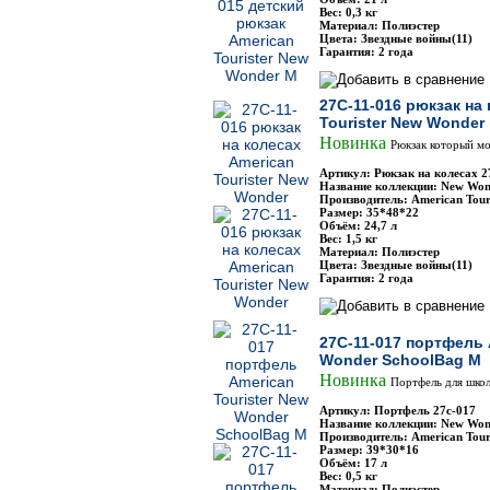
Вес: 0,3 кг
Материал: Полиэстер
Цвета: Звездные войны(11)
Гарантия: 2 года
27C-11-016 рюкзак на
Tourister New Wonder
Новинка
Рюкзак который м
Артикул: Рюкзак на колесах 2
Название коллекции: New Won
Производитель: American Touri
Размер: 35*48*22
Объём: 24,7 л
Вес: 1,5 кг
Материал: Полиэстер
Цвета: Звездные войны(11)
Гарантия: 2 года
27C-11-017 портфель 
Wonder SchoolBag M
Новинка
Портфель для шко
Артикул: Портфель 27с-017
Название коллекции: New Won
Производитель: American Touri
Размер: 39*30*16
Объём: 17 л
Вес: 0,5 кг
Материал: Полиэстер