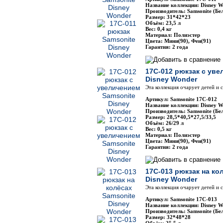
Название коллекции: Disney W
Производитель: Samsonite (Бе
Размер: 31*42*23
Объём: 23,5 л
Вес: 0,4 кг
Материал: Полиэстер
Цвета: Мини(90), Феи(91)
Гарантия: 2 года
17C-012 рюкзак с уве
Disney Wonder
Эта коллекция очарует детей и
Артикул: Samsonite 17C-012
Название коллекции: Disney W
Производитель: Samsonite (Бе
Размер: 28,5*40,5*27,5/33,5
Объём: 26/29 л
Вес: 0,5 кг
Материал: Полиэстер
Цвета: Мини(90), Феи(91)
Гарантия: 2 года
17C-013 рюкзак на ко
Disney Wonder
Эта коллекция очарует детей и
Артикул: Samsonite 17C-013
Название коллекции: Disney W
Производитель: Samsonite (Бе
Размер: 32*48*28