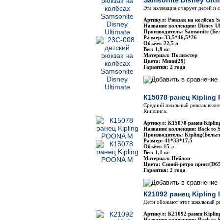
Samsonite Disney Ulti
Эта коллекция очарует детей и
Артикул: Рюкзак на колёсах S
Название коллекции: Disney Ul
Производитель: Samsonite (Бе
Размер: 33,5*46,5*26
Объём: 22,5 л
Вес: 1,9 кг
Материал: Полиэстер
Цвета: Мини(29)
Гарантия: 2 года
К15078 ранец Kipling
Средний школьный рюкзак вклю
Киплинга.
Артикул: К15078 ранец Kipl
Название коллекции: Back to 
Производитель: Kipling(Бельг
Размер: 41*33*17,5
Объём: 15 л
Вес: 1,1 кг
Материал: Нейлон
Цвета: Синий-ретро принт(D65
Гарантия: 2 года
К21092 ранец Kipling 
Дети обожают этот школьный р
Артикул: К21092 ранец Kipli
Название коллекции: Back to 