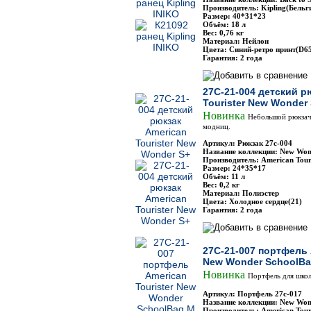
Производитель: Kipling(Бельг
Размер: 40*31*23
Объём: 18 л
Вес: 0,76 кг
Материал: Нейлон
Цвета: Синий-ретро принт(D65
Гарантия: 2 года
27C-21-004 детский р
Tourister New Wonder
Новинка
Небольшой рюкзач
модниц.
Артикул: Рюкзак 27с-004
Название коллекции: New Won
Производитель: American Touri
Размер: 24*35*17
Объём: 11 л
Вес: 0,2 кг
Материал: Полиэстер
Цвета: Холодное сердце(21)
Гарантия: 2 года
27C-21-007 портфель 
New Wonder SchoolB
Новинка
Портфель для шко
Артикул: Портфель 27с-017
Название коллекции: New Won
Производитель: American Touri