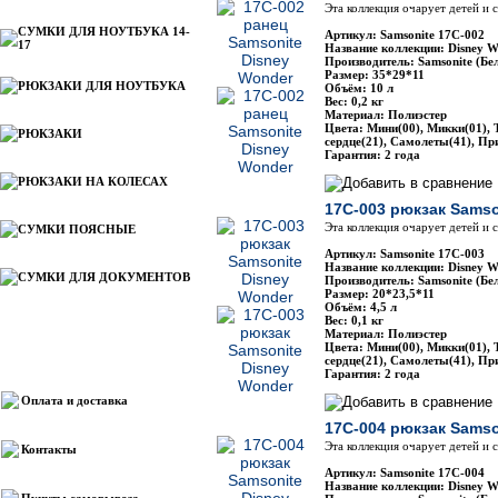
Эта коллекция очарует детей и
СУМКИ ДЛЯ НОУТБУКА 14-
Артикул: Samsonite 17C-002
17
Название коллекции: Disney W
Производитель: Samsonite (Бе
Размер: 35*29*11
РЮКЗАКИ ДЛЯ НОУТБУКА
Объём: 10 л
Вес: 0,2 кг
Материал: Полиэстер
Цвета: Мини(00), Микки(01), 
РЮКЗАКИ
сердце(21), Самолеты(41), Пр
Гарантия: 2 года
РЮКЗАКИ НА КОЛЕСАХ
17C-003 рюкзак Samso
Эта коллекция очарует детей и
СУМКИ ПОЯСНЫЕ
Артикул: Samsonite 17C-003
Название коллекции: Disney W
СУМКИ ДЛЯ ДОКУМЕНТОВ
Производитель: Samsonite (Бе
Размер: 20*23,5*11
Объём: 4,5 л
Вес: 0,1 кг
Материал: Полиэстер
Цвета: Мини(00), Микки(01), 
Информация
сердце(21), Самолеты(41), Пр
Гарантия: 2 года
Оплата и доставка
17C-004 рюкзак Samso
Эта коллекция очарует детей и
Контакты
Артикул: Samsonite 17C-004
Название коллекции: Disney W