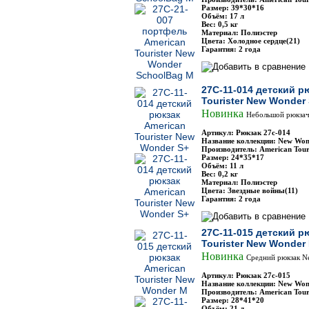
Размер: 39*30*16
Объём: 17 л
Вес: 0,5 кг
Материал: Полиэстер
Цвета: Холодное сердце(21)
Гарантия: 2 года
27C-11-014 детский р
Tourister New Wonder
Новинка
Небольшой рюкзач
Артикул: Рюкзак 27с-014
Название коллекции: New Won
Производитель: American Touri
Размер: 24*35*17
Объём: 11 л
Вес: 0,2 кг
Материал: Полиэстер
Цвета: Звездные войны(11)
Гарантия: 2 года
27C-11-015 детский р
Tourister New Wonder
Новинка
Средний рюкзак N
Артикул: Рюкзак 27с-015
Название коллекции: New Won
Производитель: American Touri
Размер: 28*41*20
Объём: 21 л