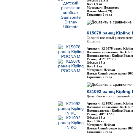
Объём: 22,5 л
Вес: 1,9 кг
Материал: Полиэстер
Цвета: Мини(29)
Гарантия: 2 года
К15078 ранец Kipling
Средний школьный рюкзак вклю
Киплинга.
Артикул: К15078 ранец Kipl
Название коллекции: Back to 
Производитель: Kipling(Бельг
Размер: 41*33*17,5
Объём: 15 л
Вес: 1,1 кг
Материал: Нейлон
Цвета: Синий-ретро принт(D65
Гарантия: 2 года
К21092 ранец Kipling 
Дети обожают этот школьный р
Артикул: К21092 ранец Kipli
Название коллекции: Back to 
Производитель: Kipling(Бельг
Размер: 40*31*23
Объём: 18 л
Вес: 0,76 кг
Материал: Нейлон
Цвета: Синий-ретро принт(D65
Гарантия: 2 года