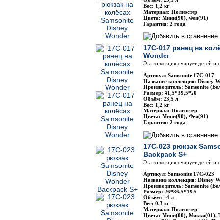
Объём: 25,5 л
Вес: 1,2 кг
Материал: Полиэстер
Цвета: Мини(90), Феи(91)
Гарантия: 2 года
17C-017 ранец на кол
Wonder
Эта коллекция очарует детей и
Артикул: Samsonite 17C-017
Название коллекции: Disney W
Производитель: Samsonite (Бе
Размер: 41,5*39,5*20
Объём: 23,5 л
Вес: 1,2 кг
Материал: Полиэстер
Цвета: Мини(90), Феи(91)
Гарантия: 2 года
17C-023 рюкзак Samso
Backpack S+
Эта коллекция очарует детей и
Артикул: Samsonite 17C-023
Название коллекции: Disney W
Производитель: Samsonite (Бе
Размер: 26*36,5*19,5
Объём: 14 л
Вес: 0,3 кг
Материал: Полиэстер
Цвета: Мини(00), Микки(01), 