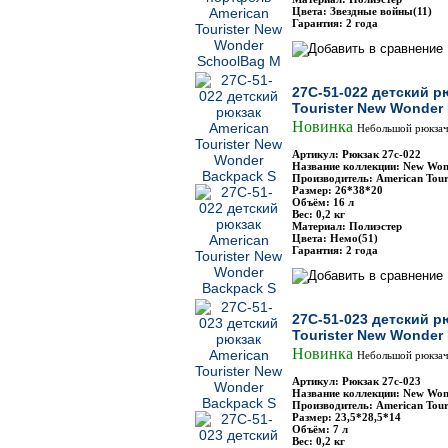
Цвета: Звездные войны(11)
Гарантия: 2 года
27C-51-022 детский р
Tourister New Wonder
Новинка
Небольшой рюкзач
Артикул: Рюкзак 27с-022
Название коллекции: New Won
Производитель: American Touri
Размер: 26*38*20
Объём: 16 л
Вес: 0,2 кг
Материал: Полиэстер
Цвета: Немо(51)
Гарантия: 2 года
27C-51-023 детский р
Tourister New Wonder
Новинка
Небольшой рюкзач
Артикул: Рюкзак 27с-023
Название коллекции: New Won
Производитель: American Touri
Размер: 23,5*28,5*14
Объём: 7 л
Вес: 0,2 кг