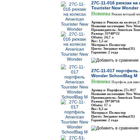
27C-11-016 рюкзак на
Tourister New Wonder
Новинка
Рюкзак который м
Артикул: Рюкзак на колесах 2
Название коллекции: New Won
Производитель: American Touri
Размер: 35*48*22
Объём: 24,7 л
Вес: 1,5 кг
Материал: Полиэстер
Цвета: Звездные войны(11)
Гарантия: 2 года
27C-11-017 портфель 
Wonder SchoolBag M
Новинка
Портфель для шко
Артикул: Портфель 27с-017
Название коллекции: New Won
Производитель: American Touri
Размер: 39*30*16
Объём: 17 л
Вес: 0,5 кг
Материал: Полиэстер
Цвета: Звездные войны(11)
Гарантия: 2 года