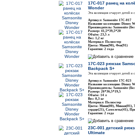
17C-017 ранец на кол
Wonder
Эта коллекция очарует детей и
Артикул: Samsonite 17C-017
Название коллекции: Disney W
Производитель: Samsonite (Бе
Размер: 41,5*39,5*20
Объём: 23,5 л
Вес: 1,2 кг
Материал: Полиэстер
Цвета: Мини(90), Феи(91)
Гарантия: 2 года
17C-023 рюкзак Samso
Backpack S+
Эта коллекция очарует детей и
Артикул: Samsonite 17C-023
Название коллекции: Disney W
Производитель: Samsonite (Бе
Размер: 26*36,5*19,5
Объём: 14 л
Вес: 0,3 кг
Материал: Полиэстер
Цвета: Мини(00), Микки(01), 
сердце(21), Самолеты(41), Пр
Гарантия: 2 года
23C-001 детский рюкз
Ultimate