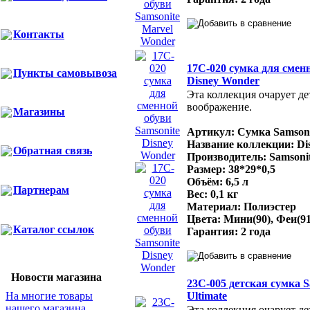
Контакты
17C-020 сумка для сменн
Пункты самовывоза
Disney Wonder
Эта коллекция очарует де
воображение.
Магазины
Артикул: Сумка Samsoni
Название коллекции: Di
Обратная связь
Производитель: Samsonit
Размер: 38*29*0,5
Объём: 6,5 л
Партнерам
Вес: 0,1 кг
Материал: Полиэстер
Цвета: Мини(90), Феи(91
Каталог ссылок
Гарантия: 2 года
Новости магазина
23C-005 детская сумка S
На многие товары
Ultimate
нашего магазина
Эта коллекция очарует де