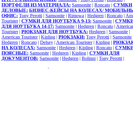
ПОРТФЕЛИ ИЗ МАТЕРИАЛА:
Samsonite
|
Roncato
|
СУМКИ
ДЕЛОВЫЕ:
БИЗНЕС-КЕЙСЫ НА КОЛЕСАХ/ МОБИЛЬН
ОФИС:
Tony Perotti
|
Samsonite
|
Rimowa
|
Hedgren
|
Roncato
|
Ame
Tourister
|
СУМКИ ДЛЯ НОУТБУКА 9-13:
Samsonite
|
СУМК
ДЛЯ НОУТБУКА 14-17:
Samsonite
|
Hedgren
|
Roncato
|
America
Tourister
|
РЮКЗАКИ ДЛЯ НОУТБУКА:
Hedgren
|
Samsonite
|
American Tourister
|
Kipling
|
РЮКЗАКИ:
Tony Perotti
|
Samsonite
Hedgren
|
Roncato
|
Delsey
|
American Tourister
|
Kipling
|
РЮКЗА
НА КОЛЕСАХ:
Samsonite
|
Hedgren
|
Kipling
|
Roncato
|
СУМК
ПОЯСНЫЕ:
Samsonite
|
Hedgren
|
Kipling
|
СУМКИ ДЛЯ
ДОКУМЕНТОВ:
Samsonite
|
Hedgren
|
Bolinni
|
Tony Perotti
|
Copyright 2009-2015 ©
1000sumok.ru