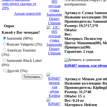
действуют скидки от
воображение.
20%
Артикул: Сумка Samsoni
Архив новостей
Название коллекции: Dis
Производитель: Samsonit
Размер: 19,5*17,5*9
Опрос
Объём:
Какой у Вас чемодан?
Вес:
Samsonite (90%)
Материал: Полиэстер
Цвета: Машинки(00), Ми
Roncato Valigeria (2%)
Принцессы(90)
American Tourister
Гарантия: 2 года
(3%)
Samsonite Black Label
(0%)
К09487 мешок для обуви
Другoй (5%)
Артикул: Мешок для обу
Название коллекции: Bac
Производитель: Kipling(
Размер: 31,5*40
Объём: 15 л
Вес: 0,24 кг
Материал: Нейлон