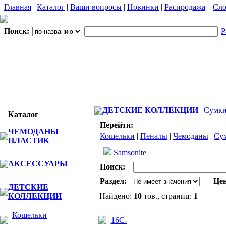
Главная
|
Каталог
|
Ваши вопросы
|
Новинки
|
Распродажа
|
Сло
Поиск:
Р
ДЕТСКИЕ КОЛЛЕКЦИИ
Сумк
Каталог
Перейти:
ЧЕМОДАНЫ
Кошельки
|
Пеналы
|
Чемоданы
|
Су
ПЛАСТИК
Samsonite
АКСЕССУАРЫ
Поиск:
Раздел:
Цен
ДЕТСКИЕ
КОЛЛЕКЦИИ
Найдено:
10
тов., страниц:
1
Фото
Наимено
Кошельки