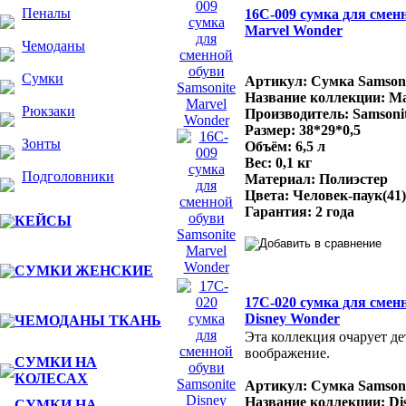
Пеналы
16C-009 сумка для сменн
Marvel Wonder
Чемоданы
Сумки
Артикул: Сумка Samsoni
Название коллекции: Ma
Рюкзаки
Производитель: Samsonit
Размер: 38*29*0,5
Зонты
Объём: 6,5 л
Вес: 0,1 кг
Подголовники
Материал: Полиэстер
Цвета: Человек-паук(41)
Гарантия: 2 года
КЕЙСЫ
СУМКИ ЖЕНСКИЕ
17C-020 сумка для сменн
Disney Wonder
ЧЕМОДАНЫ ТКАНЬ
Эта коллекция очарует де
воображение.
СУМКИ НА
КОЛЕСАХ
Артикул: Сумка Samsoni
Название коллекции: Di
СУМКИ НА