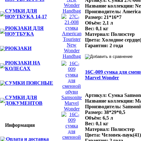
Артикул: Сумка 27с-008
Название коллекции: Ne
СУМКИ ДЛЯ
Производитель: American
НОУТБУКА 14-17
Размер: 21*16*7
Объём: 2,1 л
РЮКЗАКИ ДЛЯ
Вес: 0,1 кг
НОУТБУКА
Материал: Полиэстер
Цвета: Холодное сердце(
Гарантия: 2 года
РЮКЗАКИ
РЮКЗАКИ НА
КОЛЕСАХ
16C-009 сумка для сменн
Marvel Wonder
СУМКИ ПОЯСНЫЕ
Артикул: Сумка Samsoni
СУМКИ ДЛЯ
Название коллекции: Ma
ДОКУМЕНТОВ
Производитель: Samsonit
Размер: 38*29*0,5
Объём: 6,5 л
Вес: 0,1 кг
Информация
Материал: Полиэстер
Цвета: Человек-паук(41)
Оплата и доставка
Гарантия: 2 года