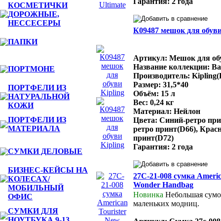
Гарантия: 2 года
КОСМЕТИЧКИ
ДОРОЖНЫЕ,
НЕССЕСЕРЫ
К09487 мешок для обуви
ПАПКИ
Артикул: Мешок для обу
Название коллекции: Bac
ПОРТМОНЕ
Производитель: Kipling(
Размер: 31,5*40
ПОРТФЕЛИ ИЗ
Объём: 15 л
НАТУРАЛЬНОЙ
Вес: 0,24 кг
КОЖИ
Материал: Нейлон
ПОРТФЕЛИ ИЗ
Цвета: Синий-ретро при
МАТЕРИАЛА
ретро принт(D66), Кра
принт(D72)
Гарантия: 2 года
СУМКИ ДЕЛОВЫЕ
БИЗНЕС-КЕЙСЫ НА
27C-21-008 сумка Americ
КОЛЕСАХ/
Wonder Handbag
МОБИЛЬНЫЙ
Новинка
Небольшая сумо
ОФИС
маленьких модниц.
СУМКИ ДЛЯ
НОУТБУКА 9-13