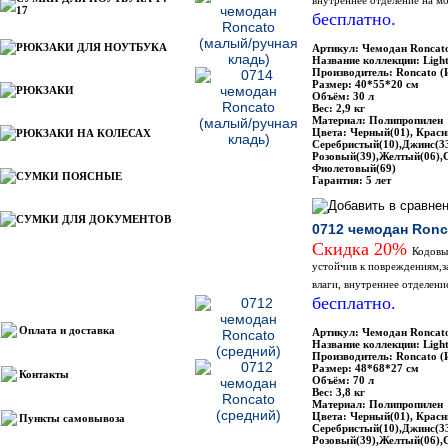
внутреннее отделение на м
17
бесплатно.
РЮКЗАКИ ДЛЯ НОУТБУКА
Артикул: Чемодан Roncat
Название коллекции: Ligh
Производитель: Roncato (
Размер: 40*55*20 см
РЮКЗАКИ
Объём: 30 л
Вес: 2,9 кг
Материал: Полипропилен
Цвета: Черный(01), Красн
РЮКЗАКИ НА КОЛЕСАХ
Серебристый(10),Джинс(33
Розовый(39),Желтый(06),С
Фиолетовый(69)
СУМКИ ПОЯСНЫЕ
Гарантия: 5 лет
СУМКИ ДЛЯ ДОКУМЕНТОВ
0712 чемодан Ronc
Скидка 20%
Кодовы
устойчив к повреждениям,з
влаги, внутреннее отделени
Информация
бесплатно.
Оплата и доставка
Артикул: Чемодан Roncat
Название коллекции: Ligh
Производитель: Roncato (
Размер: 48*68*27 см
Контакты
Объём: 70 л
Вес: 3,8 кг
Материал: Полипропилен
Цвета: Черный(01), Красн
Пункты самовывоза
Серебристый(10),Джинс(33
Розовый(39),Желтый(06),С