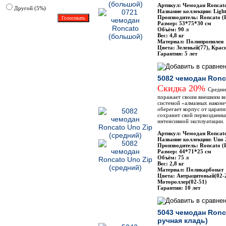
Артикул: Чемодан Roncat
Другoй (5%)
Название коллекции: Ligh
Производитель: Roncato (
Размер: 53*75*30 см
Объём: 90 л
Вес: 4,8 кг
Материал: Полипропилен
Цвета: Зеленый(77), Крас
Гарантия: 5 лет
5082 чемодан Ronc
Скидка 20%
Средни
поражает своим внешним в
системой «алмазных наконе
оберегает корпус от царап
сохранит свой первозданны
интенсивной эксплуатации.
Артикул: Чемодан Roncat
Название коллекции: Uno 
Производитель: Roncato (
Размер: 44*71*25 см
Объём: 75 л
Вес: 2,8 кг
Материал: Поликарбонат
Цвета: Антрацитовый(02-2
Мотороллер(02-51)
Гарантия: 10 лет
5043 чемодан Ronc
ручная кладь)