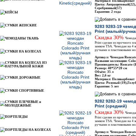
Материал: Поликарбонат
Цвета: Антрацитовый(22),
Серебрянный(57)
Гарантия: 2 года
КЕЙСЫ
СУМКИ ЖЕНСКИЕ
9283 9283-19 чемо
Print (малый/ручна
Скидка 30%
Чемодан
ЧЕМОДАНЫ ТКАНЬ
Print сделан из прочного п
замком TSA. Чемодан на 4 
ручками и пластиковыми н
СУМКИ НА КОЛЕСАХ
Артикул: Чемодан Roncat
Название коллекции: Colo
СУМКИ НА КОЛЕСАХ ИЗ
Производитель: Roncato (
НАТУРАЛЬНОЙ КОЖИ
Размер: 40*55*20 см
Объём: 35 л
Вес: 2,6 кг
СУМКИ ДОРОЖНЫЕ
Материал: Поликарбонат
Цвета: Розовый (19),Голу
Гарантия: 5 лет
СУМКИ СПОРТИВНЫЕ
9282 9282-19 чемо
СУМКИ ПЛЕЧЕВЫЕ и
МОЛОДЕЖНЫЕ
Print (средний)
Скидка 30%
Чемодан
ПОРТПЛЕДЫ
Print сделан из прочного п
замком TSA. Чемодан на 4 
ручками и пластиковыми н
ПОРТПЛЕДЫ НА КОЛЕСАХ
Артикул: Чемодан Roncat
Название коллекции: Colo