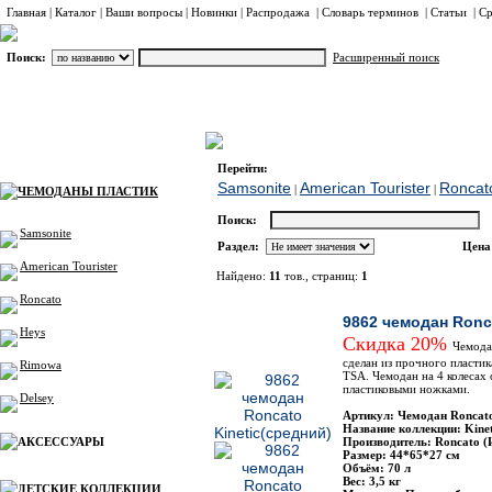
Главная
|
Каталог
|
Ваши вопросы
|
Новинки
|
Распродажа
|
Словарь терминов
|
Статьи
|
Ср
Поиск:
Расширенный поиск
ЧЕМОДАНЫ ПЛАСТИК
Roncato
Каталог
Перейти:
Samsonite
American Tourister
Roncat
|
|
ЧЕМОДАНЫ ПЛАСТИК
Поиск:
Samsonite
Раздел:
Цена
American Tourister
Найдено:
11
тов., страниц:
1
Roncato
Фото
Наим
9862 чемодан Ronc
Heys
Скидка 20%
Чемодан
сделан из прочного пласти
Rimowa
TSA. Чемодан на 4 колесах
пластиковыми ножками.
Delsey
Артикул: Чемодан Roncat
Название коллекции: Kinet
АКСЕССУАРЫ
Производитель: Roncato (
Размер: 44*65*27 см
Объём: 70 л
Вес: 3,5 кг
ДЕТСКИЕ КОЛЛЕКЦИИ