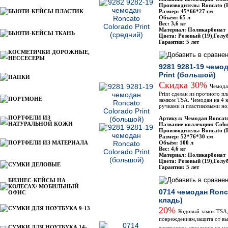
Производитель: Roncato (
БЬЮТИ-КЕЙСЫ ПЛАСТИК
Размер: 45*66*27 см
Объём: 65 л
Вес: 3,6 кг
Материал: Поликарбонат
БЬЮТИ-КЕЙСЫ ТКАНЬ
Цвета: Розовый (19),Голу
Гарантия: 5 лет
КОСМЕТИЧКИ ДОРОЖНЫЕ,
НЕССЕСЕРЫ
9281 9281-19 чемо
Print (большой)
ПАПКИ
Скидка 30%
Чемодан
Print сделан из прочного п
ПОРТМОНЕ
замком TSA. Чемодан на 4 
ручками и пластиковыми н
ПОРТФЕЛИ ИЗ
Артикул: Чемодан Roncat
НАТУРАЛЬНОЙ КОЖИ
Название коллекции: Colo
Производитель: Roncato (
Размер: 52*76*30 см
ПОРТФЕЛИ ИЗ МАТЕРИАЛА
Объём: 100 л
Вес: 4,6 кг
Материал: Поликарбонат
Цвета: Розовый (19),Голу
СУМКИ ДЕЛОВЫЕ
Гарантия: 5 лет
БИЗНЕС-КЕЙСЫ НА
КОЛЕСАХ/ МОБИЛЬНЫЙ
0714 чемодан Ronc
ОФИС
кладь)
СУМКИ ДЛЯ НОУТБУКА 9-13
20%
Кодовый замок TSA, 
повреждениям,защита от вы
СУМКИ ДЛЯ НОУТБУКА 14-