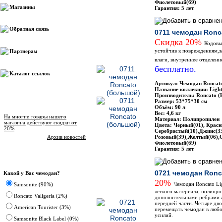
Фиолетовый(69)
Магазины
Гарантия: 5 лет
Обратная связь
0711 чемодан Ronc
Скидка 20%
Кодовы
устойчив к повреждениям,з
Партнерам
влаги, внутреннее отделени
бесплатно.
Каталог ссылок
Артикул: Чемодан Roncat
Название коллекции: Ligh
Производитель: Roncato (
Размер: 53*75*30 см
Новости магазина
Объём: 90 л
Вес: 4,6 кг
На многие товары нашего
Материал: Полипропилен
магазина действуют скидки от
Цвета: Черный(01), Красн
20%
Серебристый(10),Джинс(33
Архив новостей
Розовый(39),Желтый(06),С
Фиолетовый(69)
Гарантия: 5 лет
Опрос
0721 чемодан Ronc
Какой у Вас чемодан?
20%
Чемодан Roncato Li
Samsonite (90%)
легкого материала, полипр
Roncato Valigeria (2%)
дополнительными ребрами ж
передней части. Четыре дв
American Tourister (3%)
перемещать чемодан в любо
усилий.
Samsonite Black Label (0%)