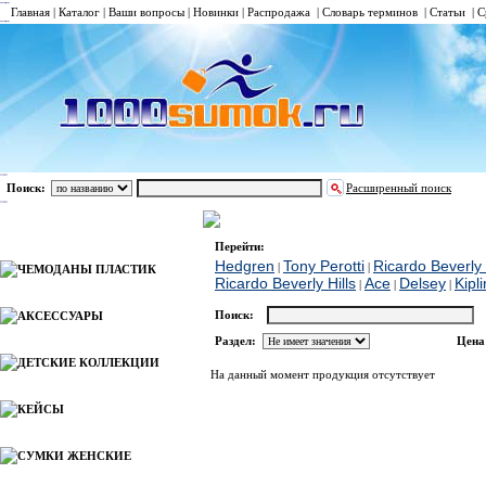
Главная
|
Каталог
|
Ваши вопросы
|
Новинки
|
Распродажа
|
Словарь терминов
|
Статьи
|
С
Поиск:
Расширенный поиск
СУМКИ ДОРОЖНЫЕ
Ace
Каталог
Перейти:
Hedgren
Tony Perotti
Ricardo Beverly 
|
|
ЧЕМОДАНЫ ПЛАСТИК
Ricardo Beverly Hills
Ace
Delsey
Kipl
|
|
|
Поиск:
АКСЕССУАРЫ
Раздел:
Цена
ДЕТСКИЕ КОЛЛЕКЦИИ
На данный момент продукция отсутствует
КЕЙСЫ
СУМКИ ЖЕНСКИЕ