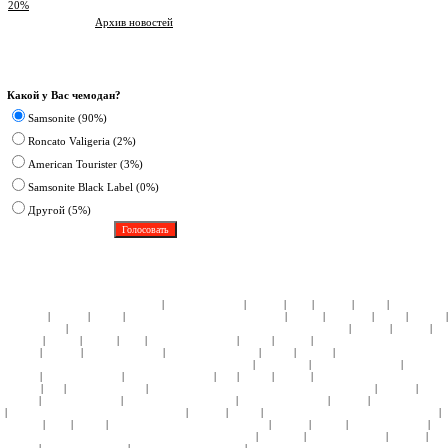
20%
Архив новостей
Опрос
Какой у Вас чемодан?
Samsonite (90%)
Roncato Valigeria (2%)
American Tourister (3%)
Samsonite Black Label (0%)
Другoй (5%)
|
|
|
|
|
|
ЧЕМОДАНЫ ПЛАСТИК:
Samsonite
American Tourister
Roncato
Heys
Rimowa
Delsey
АКСЕССУА
|
|
|
|
|
|
|
Samsonite
Roncato
Delsey
ДЕТСКИЕ КОЛЛЕКЦИИ:
Кошельки
Пеналы
Чемоданы
Сумки
Рюкзаки
|
|
|
|
Подголовники
КЕЙСЫ:
СУМКИ ЖЕНСКИЕ:
ЧЕМОДАНЫ ТКАНЬ:
Samsonite
Hedgren
Roncato
Am
|
|
|
|
|
|
|
Tourister
4Roads
Gillivo
Heys
Ricardo Beverly Hills
Delsey
Kipling
СУМКИ НА КОЛЕСАХ:
Samso
|
|
|
|
|
|
Roncato
Hedgren
American Tourister
Samsonite Black Label
Delsey
Kipling
СУМКИ НА КОЛЕСАХ 
|
|
|
НАТУРАЛЬНОЙ КОЖИ:
СУМКИ ДОРОЖНЫЕ:
Hedgren
Tony Perotti
Ricardo Beverly Hills
Samsonite
|
|
|
|
|
|
Roncato
American Tourister
Ricardo Beverly Hills
Ace
Delsey
Kipling
СУМКИ СПОРТИВНЫЕ:
Sams
|
|
|
|
|
Hedgren
Ace
American Tourister
СУМКИ ПЛЕЧЕВЫЕ и МОЛОДЕЖНЫЕ:
Samsonite
Hedgren
Delsey
|
|
|
|
|
Kipling
American Tourister
ПОРТПЛЕДЫ:
Samsonite
Ricardo Beverly Hills
Roncato
American Tourister
|
|
|
|
|
ПОРТПЛЕДЫ НА КОЛЕСАХ:
Samsonite
Roncato
Delsey
БЬЮТИ-КЕЙСЫ ПЛАСТИК:
Samsonite
|
|
|
|
|
|
|
Tourister
Heys
Delsey
БЬЮТИ-КЕЙСЫ ТКАНЬ:
Samsonite
Roncato
Gillivo
American Tourister
|
|
|
|
КОСМЕТИЧКИ ДОРОЖНЫЕ, НЕССЕСЕРЫ:
Tony Perotti
Samsonite
American Tourister
Roncato
Hed