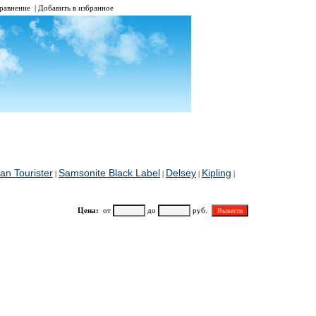
равнение
|
Добавить в избранное
an Tourister
Samsonite Black Label
Delsey
Kipling
|
|
|
|
Цена:
от
до
руб.