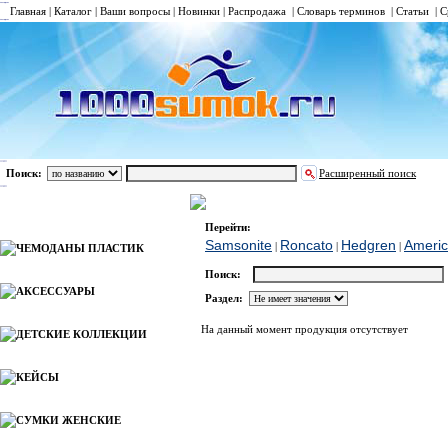
Главная
|
Каталог
|
Ваши вопросы
|
Новинки
|
Распродажа
|
Словарь терминов
|
Статьи
|
С
Поиск:
Расширенный поиск
СУМКИ НА КОЛЕСАХ
Delsey
Каталог
Перейти:
Samsonite
Roncato
Hedgren
Americ
|
|
|
ЧЕМОДАНЫ ПЛАСТИК
Поиск:
АКСЕССУАРЫ
Раздел:
На данный момент продукция отсутствует
ДЕТСКИЕ КОЛЛЕКЦИИ
КЕЙСЫ
СУМКИ ЖЕНСКИЕ