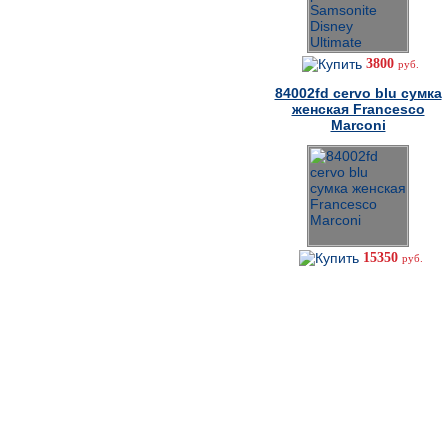
3800
руб.
84002fd cervo blu сумка
женская Francesco
Marconi
15350
руб.
Как сделать заказ
Не можете дозвониться?
8-926-277-60-62