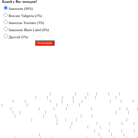
Какой у Вас чемодан?
Samsonite (90%)
Roncato Valigeria (2%)
American Tourister (3%)
Samsonite Black Label (0%)
Другoй (5%)
|
|
|
|
|
|
ЧЕМОДАНЫ ПЛАСТИК:
Samsonite
American Tourister
Roncato
Heys
Rimowa
Delsey
АКСЕССУА
|
|
|
|
|
|
|
КОЛЛЕКЦИИ:
Кошельки
Пеналы
Чемоданы
Сумки
Рюкзаки
Зонты
Подголовники
КЕЙСЫ:
СУМК
|
|
|
|
|
|
|
|
|
Hedgren
Roncato
American Tourister
4Roads
Gillivo
Heys
Ricardo Beverly Hills
Delsey
Kipling
С
|
|
|
|
|
American Tourister
Samsonite Black Label
Delsey
Kipling
СУМКИ НА КОЛЕСАХ ИЗ НАТУРАЛЬНО
|
|
|
|
|
|
|
Perotti
Ricardo Beverly Hills
Samsonite
Roncato
American Tourister
Ricardo Beverly Hills
Ace
Delsey
|
|
|
|
|
Hedgren
Ace
American Tourister
СУМКИ ПЛЕЧЕВЫЕ и МОЛОДЕЖНЫЕ:
Samsonite
Hedgren
Delsey
|
|
|
|
|
Samsonite
Ricardo Beverly Hills
Roncato
American Tourister
Delsey
ПОРТПЛЕДЫ НА КОЛЕСАХ:
Sa
|
|
|
|
|
ПЛАСТИК:
Samsonite
American Tourister
Heys
Delsey
БЬЮТИ-КЕЙСЫ ТКАНЬ:
Samsonite
Roncato
|
|
|
|
|
|
ДОРОЖНЫЕ, НЕССЕСЕРЫ:
Tony Perotti
Samsonite
American Tourister
Roncato
Hedgren
Kipling
П
|
|
|
ПОРТФЕЛИ ИЗ НАТУРАЛЬНОЙ КОЖИ:
Samsonite
Tony Perotti
Roncato
ПОРТФЕЛИ ИЗ МАТЕРИА
|
|
|
|
БИЗНЕС-КЕЙСЫ НА КОЛЕСАХ/ МОБИЛЬНЫЙ ОФИС:
Tony Perotti
Samsonite
Rimowa
Hedgren
R
|
|
|
|
НОУТБУКА 9-13:
Samsonite
СУМКИ ДЛЯ НОУТБУКА 14-17:
Samsonite
Hedgren
Roncato
American T