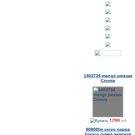
Товары дня
1403734 mango рюкзак
Cromia
12900
руб.
80808fm cervo nappa
bianco сумка женская