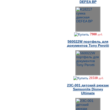
DEFEA BP
7900
руб.
560022W портфель для
документов Tony Perotti
21510
руб.
23C-001 детский рюкзак
Samsonite Disney
Ultimate