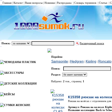
Главная
|
Каталог
|
Ваши вопросы
|
Новинки
|
Распродажа
|
Словарь терминов
|
Статьи
|
С
Поиск:
Расширенный поиск
РЮКЗАКИ НА КОЛЕСАХ
Kipling
Каталог
Перейти:
Samsonite
Hedgren
Kipling
Roncato
|
|
|
ЧЕМОДАНЫ ПЛАСТИК
Поиск:
АКСЕССУАРЫ
Раздел:
Найдено:
2
тов., страниц:
1
ДЕТСКИЕ КОЛЛЕКЦИИ
Фото
КЕЙСЫ
К15358 рюкзак на колес
Рюкзак на колёсах с отделением для
СУМКИ ЖЕНСКИЕ
Артикул: Рюкзак на колесах Kip
Название коллекции: Back to Scho