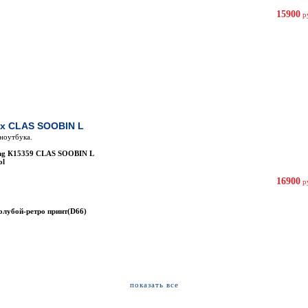
15900
р
ах CLAS SOOBIN L
 ноутбука.
ling К15359 CLAS SOOBIN L
ol
16900
р
олубой-ретро принт(D66)
показать все