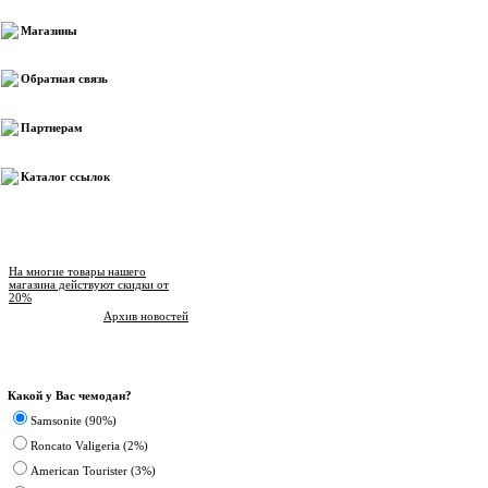
Магазины
Обратная связь
Партнерам
Каталог ссылок
Новости магазина
На многие товары нашего
магазина действуют скидки от
20%
Архив новостей
Опрос
Какой у Вас чемодан?
Samsonite (90%)
Roncato Valigeria (2%)
American Tourister (3%)