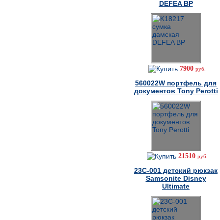
DEFEA BP
7900
руб.
560022W портфель для
документов Tony Perotti
21510
руб.
23C-001 детский рюкзак
Samsonite Disney
Ultimate