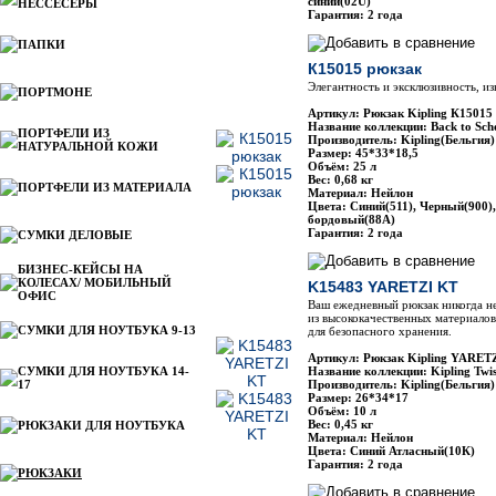
синий(02U)
НЕССЕСЕРЫ
Гарантия: 2 года
ПАПКИ
К15015 рюкзак
Элегантность и эксклюзивность, и
ПОРТМОНЕ
Артикул: Рюкзак Kipling К15015
Название коллекции: Back to Sch
ПОРТФЕЛИ ИЗ
Производитель: Kipling(Бельгия)
НАТУРАЛЬНОЙ КОЖИ
Размер: 45*33*18,5
Объём: 25 л
Вес: 0,68 кг
ПОРТФЕЛИ ИЗ МАТЕРИАЛА
Материал: Нейлон
Цвета: Синий(511), Черный(900)
бордовый(88А)
Гарантия: 2 года
СУМКИ ДЕЛОВЫЕ
БИЗНЕС-КЕЙСЫ НА
КОЛЕСАХ/ МОБИЛЬНЫЙ
K15483 YARETZI KT
ОФИС
Ваш ежедневный рюкзак никогда не
из высококачественных материалов
СУМКИ ДЛЯ НОУТБУКА 9-13
для безопасного хранения.
Артикул: Рюкзак Kipling YARET
СУМКИ ДЛЯ НОУТБУКА 14-
Название коллекции: Kipling Twis
17
Производитель: Kipling(Бельгия)
Размер: 26*34*17
Объём: 10 л
Вес: 0,45 кг
РЮКЗАКИ ДЛЯ НОУТБУКА
Материал: Нейлон
Цвета: Синий Атласный(10К)
Гарантия: 2 года
РЮКЗАКИ