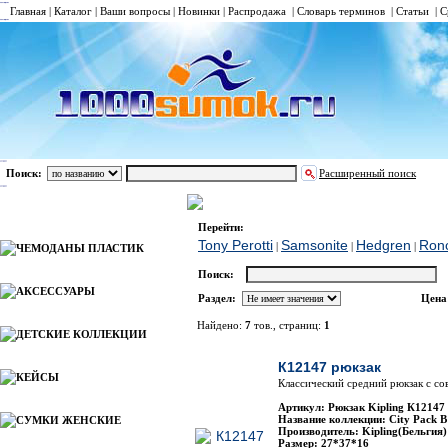
Главная
|
Каталог
|
Ваши вопросы
|
Новинки
|
Распродажа
|
Словарь терминов
|
Статьи
|
С
Поиск:
Расширенный поиск
РЮКЗАКИ
Kipling
Каталог
Перейти:
Tony Perotti
Samsonite
Hedgren
Ron
|
|
|
ЧЕМОДАНЫ ПЛАСТИК
Поиск:
АКСЕССУАРЫ
Раздел:
Цена
Найдено:
7
тов., страниц:
1
ДЕТСКИЕ КОЛЛЕКЦИИ
Фото
Наимено
К12147 рюкзак
КЕЙСЫ
Классический средний рюкзак с с
Артикул: Рюкзак Kipling К12147
Название коллекции: City Pack B
СУМКИ ЖЕНСКИЕ
Производитель: Kipling(Бельгия)
Размер: 27*37*16