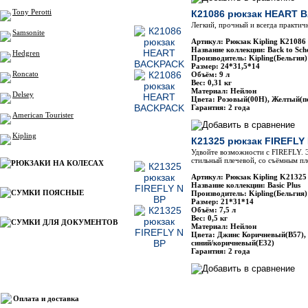
Tony Perotti
К21086 рюкзак HEART 
Легкий, прочный и всегда практич
Samsonite
Артикул: Рюкзак Kipling К21
Название коллекции: Back to Sch
Hedgren
Производитель: Kipling(Бельгия)
Размер: 24*31,5*14
Roncato
Объём: 9 л
Вес: 0,31 кг
Материал: Нейлон
Delsey
Цвета: Розовый(00Н), Желтый(п
Гарантия: 2 года
American Tourister
Kipling
К21325 рюкзак FIREFLY
Удвойте возможности с FIREFLY. Э
стильный плечевой, со съёмным п
РЮКЗАКИ НА КОЛЕСАХ
Артикул: Рюкзак Kipling K2132
Название коллекции: Basic Plus
СУМКИ ПОЯСНЫЕ
Производитель: Kipling(Бельгия)
Размер: 21*31*14
Объём: 7,5 л
Вес: 0,5 кг
СУМКИ ДЛЯ ДОКУМЕНТОВ
Материал: Нейлон
Цвета: Джинс Коричневый(В57),
синий/коричневый(Е32)
Гарантия: 2 года
Информация
Оплата и доставка