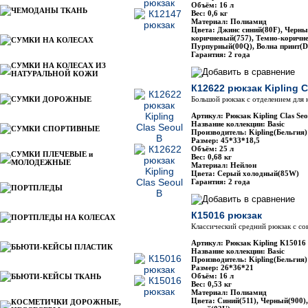
Объём: 16 л
ЧЕМОДАНЫ ТКАНЬ
Вес: 0,6 кг
Материал: Полиамид
Цвета: Джинс синий(80F), Черны
коричневый(757), Темно-коричн
СУМКИ НА КОЛЕСАХ
Пурпурный(00Q), Волна принт(D
Гарантия: 2 года
СУМКИ НА КОЛЕСАХ ИЗ
НАТУРАЛЬНОЙ КОЖИ
К12622 рюкзак Kipling C
СУМКИ ДОРОЖНЫЕ
Большой рюкзак с отделением для 
Артикул: Рюкзак Kipling Clas Seo
Название коллекции: Basic
СУМКИ СПОРТИВНЫЕ
Производитель: Kipling(Бельгия)
Размер: 45*33*18,5
Объём: 25 л
СУМКИ ПЛЕЧЕВЫЕ и
Вес: 0,68 кг
МОЛОДЕЖНЫЕ
Материал: Нейлон
Цвета: Серый холодный(85W)
Гарантия: 2 года
ПОРТПЛЕДЫ
К15016 рюкзак
ПОРТПЛЕДЫ НА КОЛЕСАХ
Классический средний рюкзак с с
Артикул: Рюкзак Kipling К15016
БЬЮТИ-КЕЙСЫ ПЛАСТИК
Название коллекции: Basic
Производитель: Kipling(Бельгия)
Размер: 26*36*21
Объём: 16 л
БЬЮТИ-КЕЙСЫ ТКАНЬ
Вес: 0,53 кг
Материал: Полиамид
Цвета: Синий(511), Черный(900)
КОСМЕТИЧКИ ДОРОЖНЫЕ,