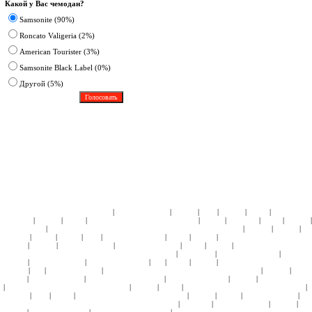
Какой у Вас чемодан?
Samsonite (90%)
Roncato Valigeria (2%)
American Tourister (3%)
Samsonite Black Label (0%)
Другoй (5%)
|
|
|
|
|
|
ЧЕМОДАНЫ ПЛАСТИК:
Samsonite
American Tourister
Roncato
Heys
Rimowa
Delsey
АКСЕССУА
|
|
|
|
|
|
|
Samsonite
Roncato
Delsey
ДЕТСКИЕ КОЛЛЕКЦИИ:
Кошельки
Пеналы
Чемоданы
Сумки
Рюкзаки
|
|
|
|
Подголовники
КЕЙСЫ:
СУМКИ ЖЕНСКИЕ:
ЧЕМОДАНЫ ТКАНЬ:
Samsonite
Hedgren
Roncato
Am
|
|
|
|
|
|
|
Tourister
4Roads
Gillivo
Heys
Ricardo Beverly Hills
Delsey
Kipling
СУМКИ НА КОЛЕСАХ:
Samso
|
|
|
|
|
|
Roncato
Hedgren
American Tourister
Samsonite Black Label
Delsey
Kipling
СУМКИ НА КОЛЕСАХ 
|
|
|
НАТУРАЛЬНОЙ КОЖИ:
СУМКИ ДОРОЖНЫЕ:
Hedgren
Tony Perotti
Ricardo Beverly Hills
Samsonite
|
|
|
|
|
|
Roncato
American Tourister
Ricardo Beverly Hills
Ace
Delsey
Kipling
СУМКИ СПОРТИВНЫЕ:
Sams
|
|
|
|
|
Hedgren
Ace
American Tourister
СУМКИ ПЛЕЧЕВЫЕ и МОЛОДЕЖНЫЕ:
Samsonite
Hedgren
Delsey
|
|
|
|
|
Kipling
American Tourister
ПОРТПЛЕДЫ:
Samsonite
Ricardo Beverly Hills
Roncato
American Tourister
|
|
|
|
|
ПОРТПЛЕДЫ НА КОЛЕСАХ:
Samsonite
Roncato
Delsey
БЬЮТИ-КЕЙСЫ ПЛАСТИК:
Samsonite
|
|
|
|
|
|
|
Tourister
Heys
Delsey
БЬЮТИ-КЕЙСЫ ТКАНЬ:
Samsonite
Roncato
Gillivo
American Tourister
|
|
|
|
КОСМЕТИЧКИ ДОРОЖНЫЕ, НЕССЕСЕРЫ:
Tony Perotti
Samsonite
American Tourister
Roncato
Hed