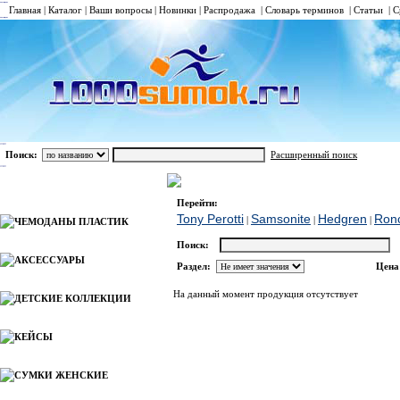
Главная
|
Каталог
|
Ваши вопросы
|
Новинки
|
Распродажа
|
Словарь терминов
|
Статьи
|
С
Поиск:
Расширенный поиск
РЮКЗАКИ
American Tourister
Каталог
Перейти:
Tony Perotti
Samsonite
Hedgren
Ron
|
|
|
ЧЕМОДАНЫ ПЛАСТИК
Поиск:
АКСЕССУАРЫ
Раздел:
Цена
На данный момент продукция отсутствует
ДЕТСКИЕ КОЛЛЕКЦИИ
КЕЙСЫ
СУМКИ ЖЕНСКИЕ