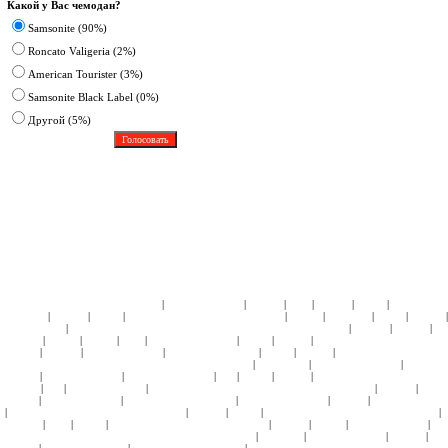
Какой у Вас чемодан?
Samsonite (90%)
Roncato Valigeria (2%)
American Tourister (3%)
Samsonite Black Label (0%)
Другoй (5%)
|
|
|
|
|
|
ЧЕМОДАНЫ ПЛАСТИК:
Samsonite
American Tourister
Roncato
Heys
Rimowa
Delsey
АКСЕССУА
|
|
|
|
|
|
|
Samsonite
Roncato
Delsey
ДЕТСКИЕ КОЛЛЕКЦИИ:
Кошельки
Пеналы
Чемоданы
Сумки
Рюкзаки
|
|
|
|
Подголовники
КЕЙСЫ:
СУМКИ ЖЕНСКИЕ:
ЧЕМОДАНЫ ТКАНЬ:
Samsonite
Hedgren
Roncato
Am
|
|
|
|
|
|
|
Tourister
4Roads
Gillivo
Heys
Ricardo Beverly Hills
Delsey
Kipling
СУМКИ НА КОЛЕСАХ:
Samso
|
|
|
|
|
|
Roncato
Hedgren
American Tourister
Samsonite Black Label
Delsey
Kipling
СУМКИ НА КОЛЕСАХ 
|
|
|
НАТУРАЛЬНОЙ КОЖИ:
СУМКИ ДОРОЖНЫЕ:
Hedgren
Tony Perotti
Ricardo Beverly Hills
Samsonite
|
|
|
|
|
|
Roncato
American Tourister
Ricardo Beverly Hills
Ace
Delsey
Kipling
СУМКИ СПОРТИВНЫЕ:
Sams
|
|
|
|
|
Hedgren
Ace
American Tourister
СУМКИ ПЛЕЧЕВЫЕ и МОЛОДЕЖНЫЕ:
Samsonite
Hedgren
Delsey
|
|
|
|
|
Kipling
American Tourister
ПОРТПЛЕДЫ:
Samsonite
Ricardo Beverly Hills
Roncato
American Tourister
|
|
|
|
|
ПОРТПЛЕДЫ НА КОЛЕСАХ:
Samsonite
Roncato
Delsey
БЬЮТИ-КЕЙСЫ ПЛАСТИК:
Samsonite
|
|
|
|
|
|
|
Tourister
Heys
Delsey
БЬЮТИ-КЕЙСЫ ТКАНЬ:
Samsonite
Roncato
Gillivo
American Tourister
|
|
|
|
КОСМЕТИЧКИ ДОРОЖНЫЕ, НЕССЕСЕРЫ:
Tony Perotti
Samsonite
American Tourister
Roncato
Hed