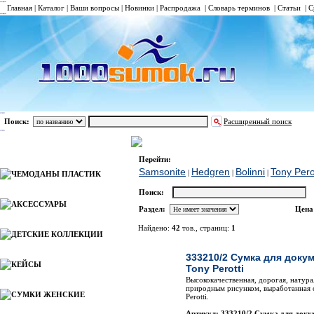
Главная
|
Каталог
|
Ваши вопросы
|
Новинки
|
Распродажа
|
Словарь терминов
|
Статьи
|
С
Поиск:
Расширенный поиск
СУМКИ ДЛЯ ДОКУМЕНТОВ
Tony Perotti
Каталог
Перейти:
Samsonite
Hedgren
Bolinni
Tony Pero
|
|
|
ЧЕМОДАНЫ ПЛАСТИК
Поиск:
АКСЕССУАРЫ
Раздел:
Цена
Найдено:
42
тов., страниц:
1
ДЕТСКИЕ КОЛЛЕКЦИИ
Фото
Наименов
333210/2 Сумка для доку
КЕЙСЫ
Tony Perotti
Высококачественная, дорогая, натура
природным рисунком, выработанная 
СУМКИ ЖЕНСКИЕ
Perotti.
Артикул: 333210/2 Сумка для докум