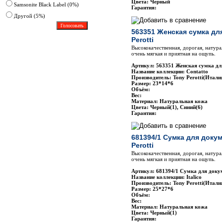
Цвета: Черный
Samsonite Black Label (0%)
Гарантия:
Другoй (5%)
563351 Женская сумка дл
Perotti
Высококачественная, дорогая, натура
очень мягкая и приятная на ощупь.
Артикул: 563351 Женская сумка для
Название коллекции: Contatto
Производитель: Tony Perotti(Итали
Размер: 23*14*6
Объём:
Вес:
Материал: Натуральная кожа
Цвета: Черный(1), Синий(6)
Гарантия:
681394/1 Сумка для доку
Perotti
Высококачественная, дорогая, натура
очень мягкая и приятная на ощупь.
Артикул: 681394/1 Сумка для докум
Название коллекции: Italico
Производитель: Tony Perotti(Итали
Размер: 25*27*6
Объём:
Вес:
Материал: Натуральная кожа
Цвета: Черный(1)
Гарантия: