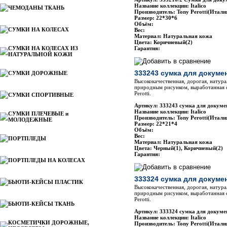
Название коллекции: Italico
ЧЕМОДАНЫ ТКАНЬ
Производитель: Tony Perotti(Итали
Размер: 22*30*6
Объём:
СУМКИ НА КОЛЕСАХ
Вес:
Материал: Натуральная кожа
Цвета: Коричневый(2)
СУМКИ НА КОЛЕСАХ ИЗ
Гарантия:
НАТУРАЛЬНОЙ КОЖИ
333243 сумка для докумен
СУМКИ ДОРОЖНЫЕ
Высококачественная, дорогая, натура
природным рисунком, выработанная 
Perotti.
СУМКИ СПОРТИВНЫЕ
Артикул: 333243 сумка для докумен
Название коллекции: Italico
СУМКИ ПЛЕЧЕВЫЕ и
Производитель: Tony Perotti(Итали
МОЛОДЕЖНЫЕ
Размер: 22*21*4
Объём:
Вес:
ПОРТПЛЕДЫ
Материал: Натуральная кожа
Цвета: Черный(1), Коричневый(2)
Гарантия:
ПОРТПЛЕДЫ НА КОЛЕСАХ
333324 сумка для докумен
БЬЮТИ-КЕЙСЫ ПЛАСТИК
Высококачественная, дорогая, натура
природным рисунком, выработанная 
Perotti.
БЬЮТИ-КЕЙСЫ ТКАНЬ
Артикул: 333324 сумка для докумен
Название коллекции: Italico
КОСМЕТИЧКИ ДОРОЖНЫЕ,
Производитель: Tony Perotti(Итали