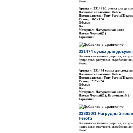
Perotti.
Артикул: 331471/1 сумка для докум
Название коллекции: Italico
Производитель: Tony Perotti(Итали
Размер: 16*21*4
Объём:
Вес:
Материал: Натуральная кожа
Цвета: Черный(1)
Гарантия:
331474 сумка для докумен
Высококачественная, дорогая, натура
природным рисунком, выработанная 
Perotti.
Артикул: 331474 сумка для докумен
Название коллекции: Italico
Производитель: Tony Perotti(Итали
Размер: 21*26*4
Объём:
Вес:
Материал: Натуральная кожа
Цвета: Черный(1), Коричневый(2)
Гарантия:
333030/1 Нагрудный кош
Perotti
Высококачественная, дорогая, натура
природным рисунком, выработанная 
Perotti.