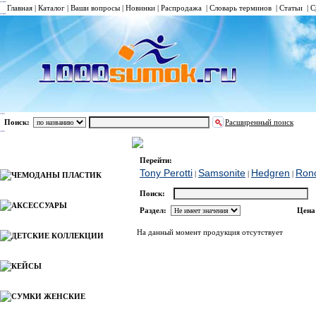
Главная
|
Каталог
|
Ваши вопросы
|
Новинки
|
Распродажа
|
Словарь терминов
|
Статьи
|
С
Поиск:
Расширенный поиск
РЮКЗАКИ
Delsey
Каталог
Перейти:
Tony Perotti
Samsonite
Hedgren
Ron
|
|
|
ЧЕМОДАНЫ ПЛАСТИК
Поиск:
АКСЕССУАРЫ
Раздел:
Цена
На данный момент продукция отсутствует
ДЕТСКИЕ КОЛЛЕКЦИИ
КЕЙСЫ
СУМКИ ЖЕНСКИЕ