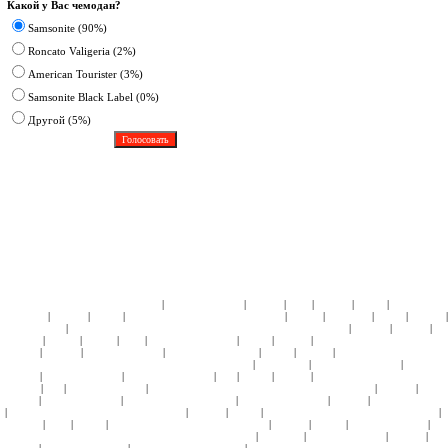
Какой у Вас чемодан?
Samsonite (90%)
Roncato Valigeria (2%)
American Tourister (3%)
Samsonite Black Label (0%)
Другoй (5%)
|
|
|
|
|
|
ЧЕМОДАНЫ ПЛАСТИК:
Samsonite
American Tourister
Roncato
Heys
Rimowa
Delsey
АКСЕССУА
|
|
|
|
|
|
|
Samsonite
Roncato
Delsey
ДЕТСКИЕ КОЛЛЕКЦИИ:
Кошельки
Пеналы
Чемоданы
Сумки
Рюкзаки
|
|
|
|
Подголовники
КЕЙСЫ:
СУМКИ ЖЕНСКИЕ:
ЧЕМОДАНЫ ТКАНЬ:
Samsonite
Hedgren
Roncato
Am
|
|
|
|
|
|
|
Tourister
4Roads
Gillivo
Heys
Ricardo Beverly Hills
Delsey
Kipling
СУМКИ НА КОЛЕСАХ:
Samso
|
|
|
|
|
|
Roncato
Hedgren
American Tourister
Samsonite Black Label
Delsey
Kipling
СУМКИ НА КОЛЕСАХ 
|
|
|
НАТУРАЛЬНОЙ КОЖИ:
СУМКИ ДОРОЖНЫЕ:
Hedgren
Tony Perotti
Ricardo Beverly Hills
Samsonite
|
|
|
|
|
|
Roncato
American Tourister
Ricardo Beverly Hills
Ace
Delsey
Kipling
СУМКИ СПОРТИВНЫЕ:
Sams
|
|
|
|
|
Hedgren
Ace
American Tourister
СУМКИ ПЛЕЧЕВЫЕ и МОЛОДЕЖНЫЕ:
Samsonite
Hedgren
Delsey
|
|
|
|
|
Kipling
American Tourister
ПОРТПЛЕДЫ:
Samsonite
Ricardo Beverly Hills
Roncato
American Tourister
|
|
|
|
|
ПОРТПЛЕДЫ НА КОЛЕСАХ:
Samsonite
Roncato
Delsey
БЬЮТИ-КЕЙСЫ ПЛАСТИК:
Samsonite
|
|
|
|
|
|
|
Tourister
Heys
Delsey
БЬЮТИ-КЕЙСЫ ТКАНЬ:
Samsonite
Roncato
Gillivo
American Tourister
|
|
|
|
КОСМЕТИЧКИ ДОРОЖНЫЕ, НЕССЕСЕРЫ:
Tony Perotti
Samsonite
American Tourister
Roncato
Hed