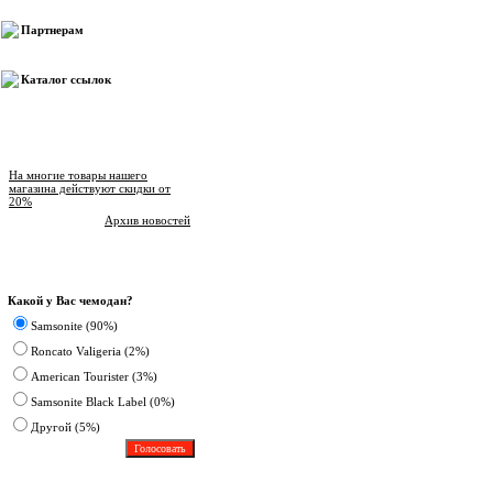
Партнерам
Каталог ссылок
Новости магазина
На многие товары нашего
магазина действуют скидки от
20%
Архив новостей
Опрос
Какой у Вас чемодан?
Samsonite (90%)
Roncato Valigeria (2%)
American Tourister (3%)
Samsonite Black Label (0%)
Другoй (5%)