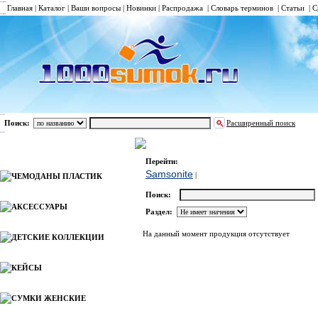
Главная
|
Каталог
|
Ваши вопросы
|
Новинки
|
Распродажа
|
Словарь терминов
|
Статьи
|
С
Поиск:
Расширенный поиск
ПАПКИ
Samsonite
Каталог
Перейти:
Samsonite
|
ЧЕМОДАНЫ ПЛАСТИК
Поиск:
АКСЕССУАРЫ
Раздел:
На данный момент продукция отсутствует
ДЕТСКИЕ КОЛЛЕКЦИИ
КЕЙСЫ
СУМКИ ЖЕНСКИЕ