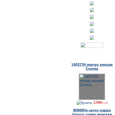
Товары дня
1403734 mango рюкзак
Cromia
12900
руб.
80808fm cervo nappa
bianco сумка женская