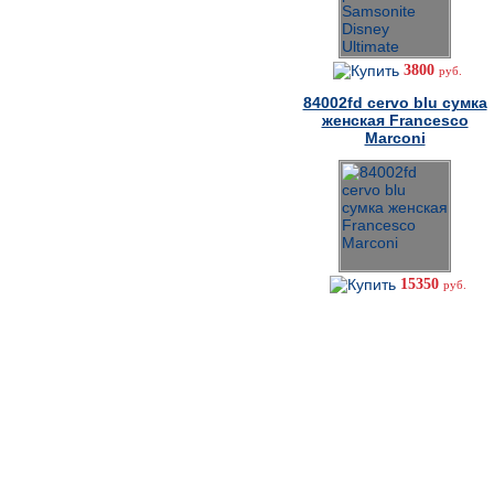
3800
руб.
84002fd cervo blu сумка
женская Francesco
Marconi
15350
руб.
Как сделать заказ
Не можете дозвониться?
8-926-277-60-62