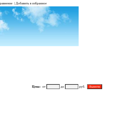
равнение
|
Добавить в избранное
Цена:
от
до
руб.