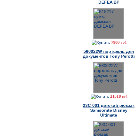
DEFEA BP
7900
руб.
560022W портфель для
документов Tony Perotti
21510
руб.
23C-001 детский рюкзак
Samsonite Disney
Ultimate