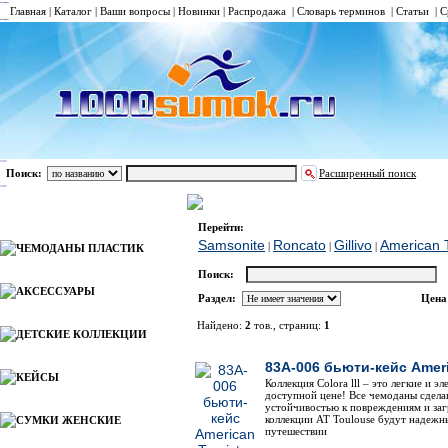
Главная
|
Каталог
|
Ваши вопросы
|
Новинки
|
Распродажа
|
Словарь терминов
|
Статьи
|
С
Поиск:
Расширенный поиск
БЬЮТИ-КЕЙСЫ ТКАНЬ
American Tourister
Каталог
Перейти:
Samsonite
Roncato
Gillivo
American T
|
|
|
ЧЕМОДАНЫ ПЛАСТИК
Поиск:
АКСЕССУАРЫ
Раздел:
Цена
Найдено:
2
тов., страниц:
1
ДЕТСКИЕ КОЛЛЕКЦИИ
Фото
Наименов
83A-006 бьюти-кейс Americ
КЕЙСЫ
Коллекция Сolora lll – это легкие и 
доступной цене! Все чемоданы сделан
устойчивостью к повреждениям и заг
коллекции AT Toulouse будут надежн
СУМКИ ЖЕНСКИЕ
путешествии