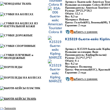
Артикул: Бьюти-кейс American Tour
ЧЕМОДАНЫ ТКАНЬ
Название коллекции: Сolora lll (83A
Производитель: American Tourister 
Размер: 29*25,5*20,5
Объём: 12,5 л
СУМКИ НА КОЛЕСАХ
Вес: 0,3 кг
Материал: Нейлон
Цвета: Голубой(01), Бежевый(08), 
СУМКИ НА КОЛЕСАХ ИЗ
Гарантия: 2 года
НАТУРАЛЬНОЙ КОЖИ
СУМКИ ДОРОЖНЫЕ
K15319 бьюти-кейс Kipli
СУМКИ СПОРТИВНЫЕ
Артикул: K15319 бьюти-кейс Kipl
Название коллекции: Basic
Производитель: Kipling(Бельгия)
СУМКИ ПЛЕЧЕВЫЕ и
Размер: 23,5*17,5*17
МОЛОДЕЖНЫЕ
Объём: 6 л
Вес: 0,2 кг
Материал: Полиамид
ПОРТПЛЕДЫ
Цвета: Фиолетовый(61С), Красный
Гарантия: 2 года
ПОРТПЛЕДЫ НА КОЛЕСАХ
БЬЮТИ-КЕЙСЫ ПЛАСТИК
БЬЮТИ-КЕЙСЫ ТКАНЬ
Samsonite