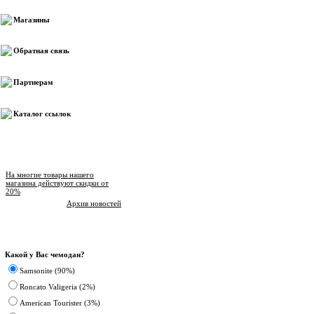
Магазины
Обратная связь
Партнерам
Каталог ссылок
Новости магазина
На многие товары нашего
магазина действуют скидки от
20%
Архив новостей
Опрос
Какой у Вас чемодан?
Samsonite (90%)
Roncato Valigeria (2%)
American Tourister (3%)