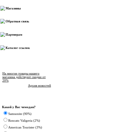
Магазины
Обратная связь
Партнерам
Каталог ссылок
Новости магазина
На многие товары нашего
магазина действуют скидки от
20%
Архив новостей
Опрос
Какой у Вас чемодан?
Samsonite (90%)
Roncato Valigeria (2%)
American Tourister (3%)