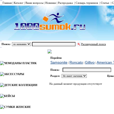
Главная
|
Каталог
|
Ваши вопросы
|
Новинки
|
Распродажа
|
Словарь терминов
|
Статьи
|
С
Поиск:
Расширенный поиск
БЬЮТИ-КЕЙСЫ ТКАНЬ
Roncato
Каталог
Перейти:
Samsonite
Roncato
Gillivo
American T
|
|
|
ЧЕМОДАНЫ ПЛАСТИК
Поиск:
АКСЕССУАРЫ
Раздел:
Цена
На данный момент продукция отсутствует
ДЕТСКИЕ КОЛЛЕКЦИИ
КЕЙСЫ
СУМКИ ЖЕНСКИЕ