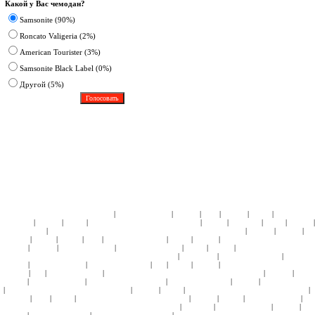
Какой у Вас чемодан?
Samsonite (90%)
Roncato Valigeria (2%)
American Tourister (3%)
Samsonite Black Label (0%)
Другoй (5%)
|
|
|
|
|
|
ЧЕМОДАНЫ ПЛАСТИК:
Samsonite
American Tourister
Roncato
Heys
Rimowa
Delsey
АКСЕССУА
|
|
|
|
|
|
|
Samsonite
Roncato
Delsey
ДЕТСКИЕ КОЛЛЕКЦИИ:
Кошельки
Пеналы
Чемоданы
Сумки
Рюкзаки
|
|
|
|
Подголовники
КЕЙСЫ:
СУМКИ ЖЕНСКИЕ:
ЧЕМОДАНЫ ТКАНЬ:
Samsonite
Hedgren
Roncato
Am
|
|
|
|
|
|
|
Tourister
4Roads
Gillivo
Heys
Ricardo Beverly Hills
Delsey
Kipling
СУМКИ НА КОЛЕСАХ:
Samso
|
|
|
|
|
|
Roncato
Hedgren
American Tourister
Samsonite Black Label
Delsey
Kipling
СУМКИ НА КОЛЕСАХ 
|
|
|
НАТУРАЛЬНОЙ КОЖИ:
СУМКИ ДОРОЖНЫЕ:
Hedgren
Tony Perotti
Ricardo Beverly Hills
Samsonite
|
|
|
|
|
|
Roncato
American Tourister
Ricardo Beverly Hills
Ace
Delsey
Kipling
СУМКИ СПОРТИВНЫЕ:
Sams
|
|
|
|
|
Hedgren
Ace
American Tourister
СУМКИ ПЛЕЧЕВЫЕ и МОЛОДЕЖНЫЕ:
Samsonite
Hedgren
Delsey
|
|
|
|
|
Kipling
American Tourister
ПОРТПЛЕДЫ:
Samsonite
Ricardo Beverly Hills
Roncato
American Tourister
|
|
|
|
|
ПОРТПЛЕДЫ НА КОЛЕСАХ:
Samsonite
Roncato
Delsey
БЬЮТИ-КЕЙСЫ ПЛАСТИК:
Samsonite
|
|
|
|
|
|
|
Tourister
Heys
Delsey
БЬЮТИ-КЕЙСЫ ТКАНЬ:
Samsonite
Roncato
Gillivo
American Tourister
|
|
|
|
КОСМЕТИЧКИ ДОРОЖНЫЕ, НЕССЕСЕРЫ:
Tony Perotti
Samsonite
American Tourister
Roncato
Hed