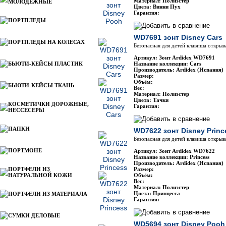
Материал: Полиэстер
МОЛОДЕЖНЫЕ
Цвета: Винни Пух
Гарантия:
ПОРТПЛЕДЫ
WD7691 зонт Disney Cars
ПОРТПЛЕДЫ НА КОЛЕСАХ
Безопасная для детей клавиша открыв
Артикул: Зонт Ardidex WD7691
БЬЮТИ-КЕЙСЫ ПЛАСТИК
Название коллекции: Cars
Производитель: Ardidex (Испания)
Размер:
Объём:
БЬЮТИ-КЕЙСЫ ТКАНЬ
Вес:
Материал: Полиэстер
Цвета: Тачки
КОСМЕТИЧКИ ДОРОЖНЫЕ,
Гарантия:
НЕССЕСЕРЫ
ПАПКИ
WD7622 зонт Disney Princ
Безопасная для детей клавиша открыв
ПОРТМОНЕ
Артикул: Зонт Ardidex WD7622
Название коллекции: Princess
Производитель: Ardidex (Испания)
ПОРТФЕЛИ ИЗ
Размер:
НАТУРАЛЬНОЙ КОЖИ
Объём:
Вес:
Материал: Полиэстер
Цвета: Принцесса
ПОРТФЕЛИ ИЗ МАТЕРИАЛА
Гарантия:
СУМКИ ДЕЛОВЫЕ
WD5694 зонт Disney Pooh