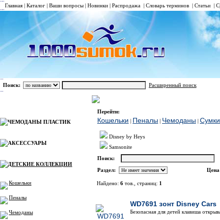
Главная
|
Каталог
|
Ваши вопросы
|
Новинки
|
Распродажа
|
Словарь терминов
|
Статьи
|
С
Поиск:
Расширенный поиск
ДЕТСКИЕ КОЛЛЕКЦИИ
Зонты
Каталог
Перейти:
Кошельки
Пеналы
Чемоданы
Сумки
|
|
|
ЧЕМОДАНЫ ПЛАСТИК
Disney by Heys
АКСЕССУАРЫ
Samsonite
Поиск:
ДЕТСКИЕ КОЛЛЕКЦИИ
Раздел:
Цена
Кошельки
Найдено:
6
тов., страниц:
1
Фото
Наименов
Пеналы
WD7691 зонт Disney Cars
Безопасная для детей клавиша открыв
Чемоданы