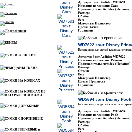
Артикул: Зонт Ardidex WD7691
Сумки
Название коллекции: Cars
Производитель: Ardidex (Испания)
Размер:
Рюкзаки
Объём:
Вес:
Зонты
Материал: Полиэстер
Цвета: Тачки
Гарантия:
Подголовники
КЕЙСЫ
WD7622 зонт Disney Princ
Безопасная для детей клавиша открыв
СУМКИ ЖЕНСКИЕ
Артикул: Зонт Ardidex WD7622
Название коллекции: Princess
Производитель: Ardidex (Испания)
Размер:
ЧЕМОДАНЫ ТКАНЬ
Объём:
Вес:
Материал: Полиэстер
СУМКИ НА КОЛЕСАХ
Цвета: Принцесса
Гарантия:
СУМКИ НА КОЛЕСАХ ИЗ
НАТУРАЛЬНОЙ КОЖИ
WD5694 зонт Disney Pooh
Безопасная для детей клавиша открыв
СУМКИ ДОРОЖНЫЕ
Артикул: Зонт Ardidex WD5694
Название коллекции: Pooh
Производитель: Ardidex (Испания)
СУМКИ СПОРТИВНЫЕ
Размер:
Объём:
Вес:
СУМКИ ПЛЕЧЕВЫЕ и