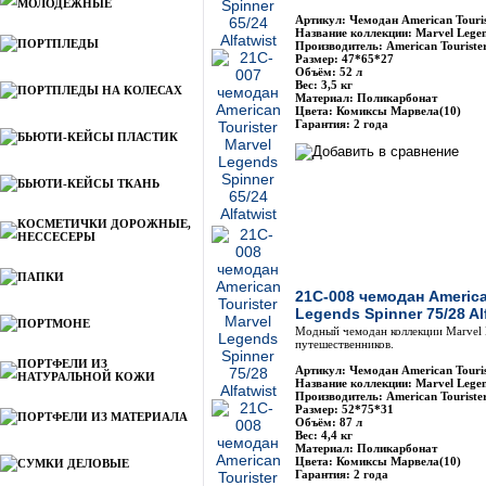
МОЛОДЕЖНЫЕ
Артикул: Чемодан American Touri
Название коллекции: Marvel Legen
ПОРТПЛЕДЫ
Производитель: American Touriste
Размер: 47*65*27
Объём: 52 л
Вес: 3,5 кг
ПОРТПЛЕДЫ НА КОЛЕСАХ
Материал: Поликарбонат
Цвета: Комиксы Марвела(10)
Гарантия: 2 года
БЬЮТИ-КЕЙСЫ ПЛАСТИК
БЬЮТИ-КЕЙСЫ ТКАНЬ
КОСМЕТИЧКИ ДОРОЖНЫЕ,
НЕССЕСЕРЫ
ПАПКИ
21C-008 чемодан America
Legends Spinner 75/28 Al
ПОРТМОНЕ
Модный чемодан коллекции Marvel 
путешественников.
ПОРТФЕЛИ ИЗ
Артикул: Чемодан American Touri
НАТУРАЛЬНОЙ КОЖИ
Название коллекции: Marvel Legen
Производитель: American Touriste
Размер: 52*75*31
ПОРТФЕЛИ ИЗ МАТЕРИАЛА
Объём: 87 л
Вес: 4,4 кг
Материал: Поликарбонат
Цвета: Комиксы Марвела(10)
СУМКИ ДЕЛОВЫЕ
Гарантия: 2 года