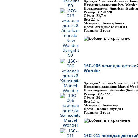
Артикул: Чемодан American Touri
Название коллекции: New Wonder 
Производитель: American Touriste
Размер: 33*50*20
Объём: 22,7 л
Вес: 2,1 кг
Материал: Поликарбонат
Цвета: Звездные войны(11)
Гарантия: 2 года
16C-006 чемодан детский
Wonder
Артикул: Чемодан Samsonite 16С-
Название коллекции: Marvel Wond
Производитель: Samsonite (Бельги
Размер: 38*52*21
Объём: 36 л
Вес: 1,7 кг
Материал: Полиэстер
Цвета: Человек-паук(41)
Гарантия: 2 года
16C-011 чемодан детский