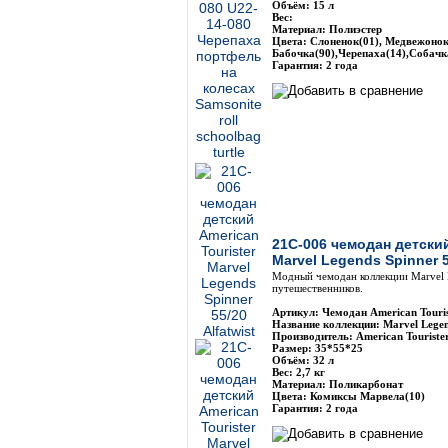
Объём: 15 л
Вес:
Материал: Полиэстер
Цвета: Слоненок(01), Медвежонок
Бабочка(90),Черепаха(14),Собачк
Гарантия: 2 года
21C-006 чемодан детский
Marvel Legends Spinner 5
Модный чемодан коллекции Marvel 
путешественников.
Артикул: Чемодан American Touri
Название коллекции: Marvel Legen
Производитель: American Touriste
Размер: 35*55*25
Объём: 32 л
Вес: 2,7 кг
Материал: Поликарбонат
Цвета: Комиксы Марвела(10)
Гарантия: 2 года