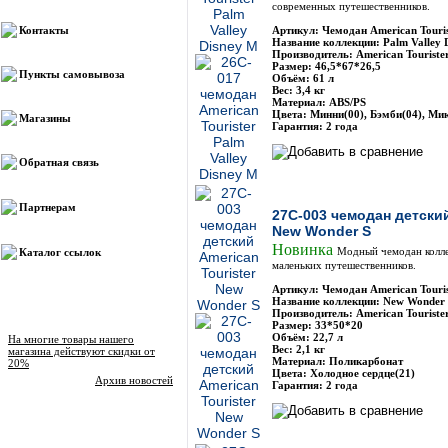
современных путешественников.
Контакты
Артикул: Чемодан American Touri
Название коллекции: Palm Valley 
Производитель: American Touriste
Размер: 46,5*67*26,5
Пункты самовывоза
Объём: 61 л
Вес: 3,4 кг
Материал: ABS/PS
Цвета: Минни(00), Бэмби(04), Мик
Магазины
Гарантия: 2 года
Обратная связь
Партнерам
27C-003 чемодан детский
New Wonder S
Новинка
Модный чемодан колле
Каталог ссылок
маленьких путешественников.
Артикул: Чемодан American Touri
Название коллекции: New Wonder 
Производитель: American Touriste
Новости магазина
Размер: 33*50*20
Объём: 22,7 л
На многие товары нашего
Вес: 2,1 кг
магазина действуют скидки от
Материал: Поликарбонат
20%
Цвета: Холодное сердце(21)
Архив новостей
Гарантия: 2 года
Опрос