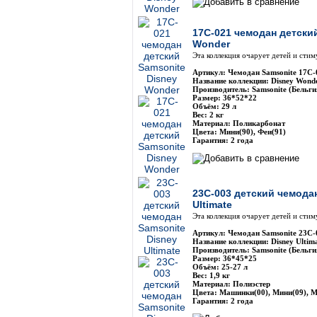
17C-021 чемодан детски
Wonder
Эта коллекция очарует детей и сти
Артикул: Чемодан Samsonite 17C-
Название коллекции: Disney Wond
Производитель: Samsonite (Бельги
Размер: 36*52*22
Объём: 29 л
Вес: 2 кг
Материал: Поликарбонат
Цвета: Мини(90), Феи(91)
Гарантия: 2 года
23C-003 детский чемода
Ultimate
Эта коллекция очарует детей и сти
Артикул: Чемодан Samsonite 23C-
Название коллекции: Disney Ultim
Производитель: Samsonite (Бельги
Размер: 36*45*25
Объём: 25-27 л
Вес: 1,9 кг
Материал: Полиэстер
Цвета: Машинки(00), Мини(09), М
Гарантия: 2 года