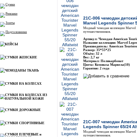
Сумки
Рюкзаки
21C-006 чемодан детский
Marvel Legends Spinner 5
Зонты
Модный чемодан коллекции Marvel 
путешественников.
Подголовники
Артикул: Чемодан American Touri
Название коллекции: Marvel Legen
КЕЙСЫ
Производитель: American Touriste
Размер: 35*55*25
Объём: 32 л
СУМКИ ЖЕНСКИЕ
Вес: 2,7 кг
Материал: Поликарбонат
Цвета: Комиксы Марвела(10)
Гарантия: 2 года
ЧЕМОДАНЫ ТКАНЬ
СУМКИ НА КОЛЕСАХ
СУМКИ НА КОЛЕСАХ ИЗ
НАТУРАЛЬНОЙ КОЖИ
СУМКИ ДОРОЖНЫЕ
21C-007 чемодан America
СУМКИ СПОРТИВНЫЕ
Legends Spinner 65/24 Al
Модный чемодан коллекции Marvel 
СУМКИ ПЛЕЧЕВЫЕ и
путешественников.