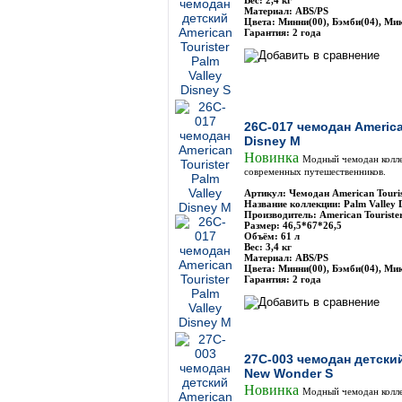
Вес: 2,4 кг
Материал: ABS/PS
Цвета: Минни(00), Бэмби(04), Мик
Гарантия: 2 года
26C-017 чемодан American
Disney М
Новинка
Модный чемодан коллек
современных путешественников.
Артикул: Чемодан American Touri
Название коллекции: Palm Valley 
Производитель: American Touriste
Размер: 46,5*67*26,5
Объём: 61 л
Вес: 3,4 кг
Материал: ABS/PS
Цвета: Минни(00), Бэмби(04), Мик
Гарантия: 2 года
27C-003 чемодан детский
New Wonder S
Новинка
Модный чемодан колле