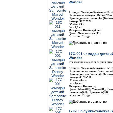
Wonder
Артикул: Чемодан Samsonite 16С-
Название коллекции: Marvel Wond
Производитель: Samsonite (Бельги
Размер: 36*52*22
Объём: 29 л
Вес: 1,6 кг
Материал: Поликарбонат
Цвета: Человек-паук(41)
Гарантия: 2 года
17C-001 чемодан детски
Wonder
Эта коллекция очарует детей и сти
Артикул: Чемодан Samsonite 17C-
Название коллекции: Disney Wond
Производитель: Samsonite (Бельги
Размер: 35*45*18
Объём: 23,5 л
Вес: 1,7 кг
Материал: Полиэстер
Цвета: Мини(00), Микки(01), Тачк
Самолеты(41), Принцессы(80)
Гарантия: 2 года
17C-005 сумка-тележка S