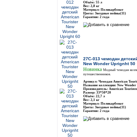
Объём: 55 л
Вес: 2,8 кг
Материал: Поликарбонат
Цвета: Звездные войны(11)
Гарантия: 2 года
27C-013 чемодан детский
New Wonder Uprignht 50
Новинка
Модный чемодан колле
путешественников.
Артикул: Чемодан American Touri
Название коллекции: New Wonder 
Производитель: American Touriste
Размер: 33*50*20
Объём: 22,7 л
Вес: 2,1 кг
Материал: Поликарбонат
Цвета: Звездные войны(11)
Гарантия: 2 года