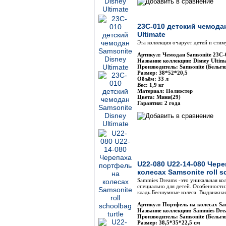
23C-010 детский чемода
Ultimate
Эта коллекция очарует детей и сти
Артикул: Чемодан Samsonite 23C-
Название коллекции: Disney Ultim
Производитель: Samsonite (Бельги
Размер: 38*52*20,5
Объём: 33 л
Вес: 1,9 кг
Материал: Полиэстер
Цвета: Мини(29)
Гарантия: 2 года
U22-080 U22-14-080 Чер
колесах Samsonite roll s
Sammies Dreams -это уникальная ко
специально для детей. Особенности:
кладь.Бесшумные колеса. Выдвижная
Артикул: Портфель на колесах Sa
Название коллекции: Sammies Dre
Производитель: Samsonite (Бельги
Размер: 38,5*35*22,5 см