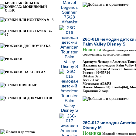
БИЗНЕС-КЕЙСЫ НА
КОЛЕСАХ/ МОБИЛЬНЫЙ
ОФИС
СУМКИ ДЛЯ НОУТБУКА 9-13
СУМКИ ДЛЯ НОУТБУКА 14-
17
26C-016 чемодан детский
Palm Valley Disney S
РЮКЗАКИ ДЛЯ НОУТБУКА
Новинка
Модный чемодан коллек
современных путешественников.
РЮКЗАКИ
Артикул: Чемодан American Touri
Название коллекции: Palm Valley 
Производитель: American Touriste
РЮКЗАКИ НА КОЛЕСАХ
Размер: 40*55*20
Объём: 32 л
Вес: 2,4 кг
Материал: ABS/PS
СУМКИ ПОЯСНЫЕ
Цвета: Минни(00), Бэмби(04), Мик
Гарантия: 2 года
СУМКИ ДЛЯ ДОКУМЕНТОВ
Информация
26C-017 чемодан American
Disney М
Оплата и доставка
Новинка
Модный чемодан коллек