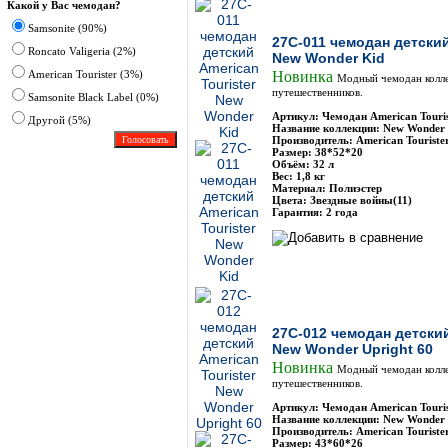
Какой у Вас чемодан?
Samsonite (90%)
27C-011 чемодан детский
Roncato Valigeria (2%)
New Wonder Kid
American Tourister (3%)
Новинка
Модный чемодан колле
путешественников.
Samsonite Black Label (0%)
Артикул: Чемодан American Touris
Другoй (5%)
Название коллекции: New Wonder 
Производитель: American Touriste
Размер: 38*52*20
Объём: 32 л
Вес: 1,8 кг
Материал: Полиэстер
Цвета: Звездные войны(11)
Гарантия: 2 года
27C-012 чемодан детский
New Wonder Upright 60
Новинка
Модный чемодан колле
путешественников.
Артикул: Чемодан American Touri
Название коллекции: New Wonder 
Производитель: American Touriste
Размер: 43*60*26