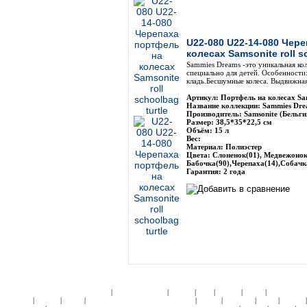
U22-080 U22-14-080 Чер
колесах Samsonite roll s
Sammies Dreams -это уникальная ко
специально для детей. Особенности:
кладь.Бесшумные колеса. Выдвижная
Артикул: Портфель на колесах Sa
Название коллекции: Sammies Dre
Производитель: Samsonite (Бельги
Размер: 38,5*35*22,5 см
Объём: 15 л
Вес:
Материал: Полиэстер
Цвета: Слоненок(01), Медвежонок
Бабочка(90),Черепаха(14),Собачк
Гарантия: 2 года
|
|
|
|
|
|
ЧЕМОДАНЫ ПЛАСТИК:
Samsonite
American Tourister
Roncato
Heys
Rimowa
Delsey
АКСЕССУА
|
|
|
|
|
|
|
Samsonite
Roncato
Delsey
ДЕТСКИЕ КОЛЛЕКЦИИ:
Кошельки
Пеналы
Чемоданы
Сумки
Рюкзаки