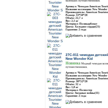
маленьких путешественников.
Артикул: Чемодан American Touri
Название коллекции: New Wonder 
Производитель: American Touriste
Размер: 33*50*20
Объём: 22,7 л
Вес: 2,1 кг
Материал: Поликарбонат
Цвета: Холодное сердце(21)
Гарантия: 2 года
27C-011 чемодан детский
New Wonder Kid
Новинка
Модный чемодан колле
путешественников.
Артикул: Чемодан American Touris
Название коллекции: New Wonder 
Производитель: American Touriste
Размер: 38*52*20
Объём: 32 л
Вес: 1,8 кг
Материал: Полиэстер
Цвета: Звездные войны(11)
Гарантия: 2 года