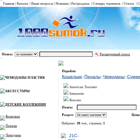
Главная
|
Каталог
|
Ваши вопросы
|
Новинки
|
Распродажа
|
Словарь терминов
|
Статьи
|
С
Поиск:
Расширенный поиск
ДЕТСКИЕ КОЛЛЕКЦИИ
Чемоданы
Каталог
Перейти:
Кошельки
Пеналы
Чемоданы
Сумки
|
|
|
ЧЕМОДАНЫ ПЛАСТИК
American Tourister
АКСЕССУАРЫ
Samsonite
Roncato
ДЕТСКИЕ КОЛЛЕКЦИИ
Поиск:
Раздел:
Цена
Кошельки
Найдено:
38
тов., страниц:
1
Пеналы
Фото
Наимено
Чемоданы