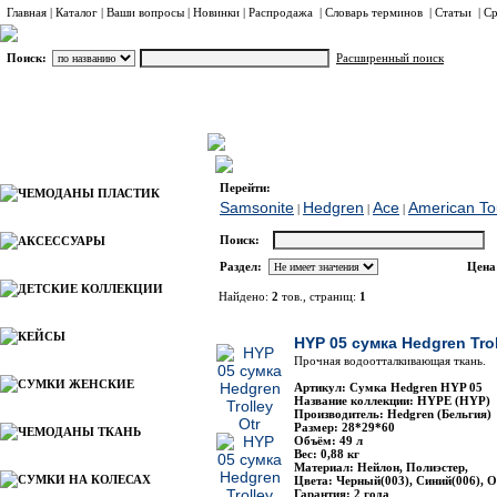
Главная
|
Каталог
|
Ваши вопросы
|
Новинки
|
Распродажа
|
Словарь терминов
|
Статьи
|
Ср
Поиск:
Расширенный поиск
СУМКИ СПОРТИВНЫЕ
Hedgren
Каталог
Перейти:
ЧЕМОДАНЫ ПЛАСТИК
Samsonite
Hedgren
Ace
American Tou
|
|
|
Поиск:
АКСЕССУАРЫ
Раздел:
Цена
ДЕТСКИЕ КОЛЛЕКЦИИ
Найдено:
2
тов., страниц:
1
Фото
Наименование
КЕЙСЫ
HYP 05 сумка Hedgren Trol
Прочная водоотталкивающая ткань.
СУМКИ ЖЕНСКИЕ
Артикул: Сумка Hedgren HYP 05
Название коллекции: HYPE (HYP)
Производитель: Hedgren (Бельгия)
Размер: 28*29*60
ЧЕМОДАНЫ ТКАНЬ
Объём: 49 л
Вес: 0,88 кг
Материал: Нейлон, Полиэстер,
СУМКИ НА КОЛЕСАХ
Цвета: Черный(003), Синий(006), 
Гарантия: 2 года