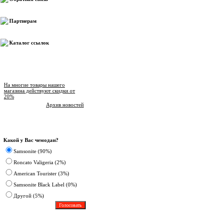
Партнерам
Каталог ссылок
Новости магазина
На многие товары нашего
магазина действуют скидки от
20%
Архив новостей
Опрос
Какой у Вас чемодан?
Samsonite (90%)
Roncato Valigeria (2%)
American Tourister (3%)
Samsonite Black Label (0%)
Другoй (5%)