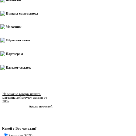
Контакты
Пункты самовывоза
Магазины
Обратная связь
Партнерам
Каталог ссылок
Новости магазина
На многие товары нашего
магазина действуют скидки от
20%
Архив новостей
Опрос
Какой у Вас чемодан?
Samsonite (90%)