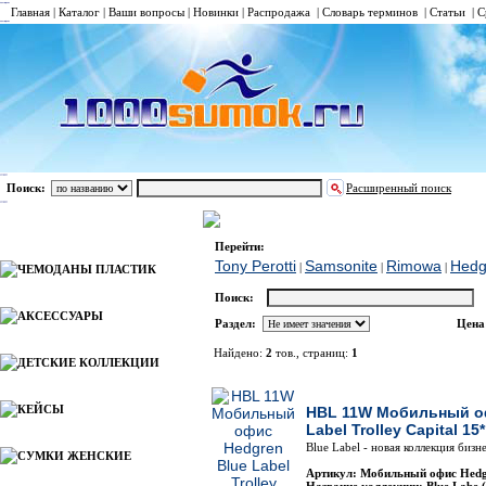
Главная
|
Каталог
|
Ваши вопросы
|
Новинки
|
Распродажа
|
Словарь терминов
|
Статьи
|
С
Поиск:
Расширенный поиск
БИЗНЕС-КЕЙСЫ НА КОЛЕСАХ/ МОБИЛЬН
Каталог
Перейти:
Tony Perotti
Samsonite
Rimowa
Hedg
|
|
|
ЧЕМОДАНЫ ПЛАСТИК
Поиск:
АКСЕССУАРЫ
Раздел:
Цена
Найдено:
2
тов., страниц:
1
ДЕТСКИЕ КОЛЛЕКЦИИ
Фото
Наимен
КЕЙСЫ
HBL 11W Мобильный оф
Label Trolley Capital 15*
Blue Label - новая коллекция бизне
СУМКИ ЖЕНСКИЕ
Артикул: Мобильный офис Hed