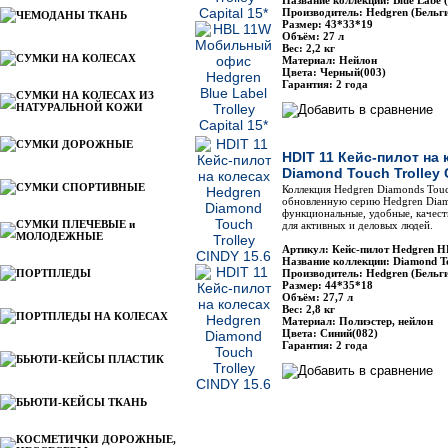
Название коллекции: Blue Labe 
Производитель: Hedgren (Бельг
ЧЕМОДАНЫ ТКАНЬ
Размер: 43*33*19
Объём: 27 л
Вес: 2,2 кг
СУМКИ НА КОЛЕСАХ
Материал: Нейлон
Цвета: Черный(003)
Гарантия: 2 года
СУМКИ НА КОЛЕСАХ ИЗ
НАТУРАЛЬНОЙ КОЖИ
СУМКИ ДОРОЖНЫЕ
HDIT 11 Кейс-пилот на
Diamond Touch Trolley 
СУМКИ СПОРТИВНЫЕ
Коллекция Hedgren Diamonds Touc
обновленную серию Hedgren Diam
функциональные, удобные, качест
СУМКИ ПЛЕЧЕВЫЕ и
для активных и деловых людей.
МОЛОДЕЖНЫЕ
Артикул: Кейс-пилот Hedgren H
Название коллекции: Diamond T
ПОРТПЛЕДЫ
Производитель: Hedgren (Бельг
Размер: 44*35*18
Объём: 27,7 л
Вес: 2,8 кг
ПОРТПЛЕДЫ НА КОЛЕСАХ
Материал: Полиэстер, нейлон
Цвета: Синий(082)
Гарантия: 2 года
БЬЮТИ-КЕЙСЫ ПЛАСТИК
БЬЮТИ-КЕЙСЫ ТКАНЬ
КОСМЕТИЧКИ ДОРОЖНЫЕ,