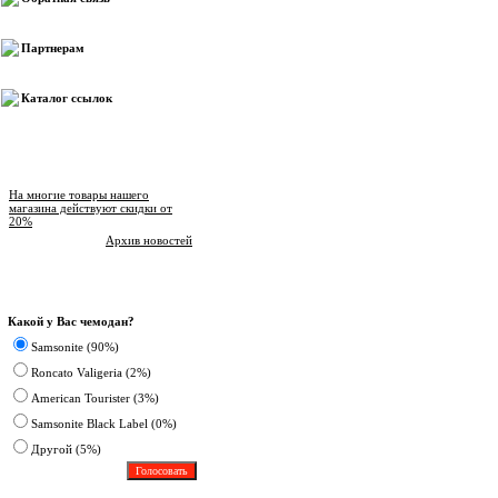
Партнерам
Каталог ссылок
Новости магазина
На многие товары нашего
магазина действуют скидки от
20%
Архив новостей
Опрос
Какой у Вас чемодан?
Samsonite (90%)
Roncato Valigeria (2%)
American Tourister (3%)
Samsonite Black Label (0%)
Другoй (5%)