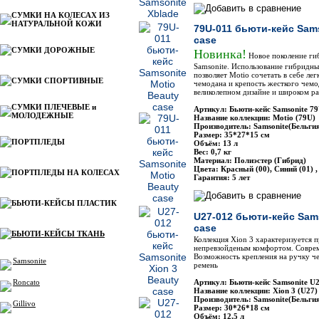
СУМКИ НА КОЛЕСАХ ИЗ
НАТУРАЛЬНОЙ КОЖИ
79U-011 бьюти-кейс Sams
case
СУМКИ ДОРОЖНЫЕ
Новинка!
Новое поколение ги
Samsonite. Использование гибридны
позволяет Motio сочетать в себе лег
СУМКИ СПОРТИВНЫЕ
чемодана и крепость жесткого чемо
великолепном дизайне и широком ра
СУМКИ ПЛЕЧЕВЫЕ и
Артикул: Бьюти-кейс Samsonite 7
МОЛОДЕЖНЫЕ
Название коллекции: Motio (79U)
Производитель: Samsonite(Бельги
Размер: 35*27*15 см
ПОРТПЛЕДЫ
Объём: 13 л
Вес: 0,7 кг
Материал: Полиэстер (Гибрид)
Цвета: Красный (00), Синий (01) ,
ПОРТПЛЕДЫ НА КОЛЕСАХ
Гарантия: 5 лет
БЬЮТИ-КЕЙСЫ ПЛАСТИК
U27-012 бьюти-кейс Sams
case
БЬЮТИ-КЕЙСЫ ТКАНЬ
Коллекция Xion 3 характеризуется
непревзойденым комфортом. Совре
Возможность крепления на ручку ч
Samsonite
ремень
Roncato
Артикул: Бьюти-кейс Samsonite U
Название коллекции: Xion 3 (U27)
Производитель: Samsonite(Бельги
Gillivo
Размер: 30*26*18 см
Объём: 12,5 л