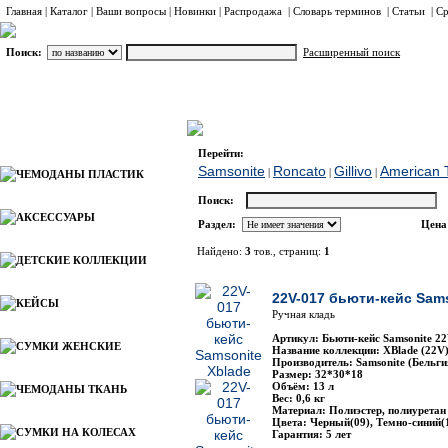
Главная
|
Каталог
|
Ваши вопросы
|
Новинки
|
Распродажа
|
Словарь терминов
|
Статьи
|
Ср
Поиск:
Расширенный поиск
БЬЮТИ-КЕЙСЫ ТКАНЬ
Samsonite
Каталог
Перейти:
Samsonite
Roncato
Gillivo
American T
|
|
|
ЧЕМОДАНЫ ПЛАСТИК
Поиск:
АКСЕССУАРЫ
Раздел:
Цена
Найдено:
3
тов., страниц:
1
ДЕТСКИЕ КОЛЛЕКЦИИ
Фото
Наимено
22V-017 бьюти-кейс Sams
КЕЙСЫ
Ручная кладь
Артикул: Бьюти-кейс Samsonite 2
СУМКИ ЖЕНСКИЕ
Название коллекции: XBlade (22V
Производитель: Samsonite (Бельги
Размер: 32*30*18
Объём: 13 л
ЧЕМОДАНЫ ТКАНЬ
Вес: 0,6 кг
Материал: Полиэстер, полиуретан
Цвета: Черный(09), Темно-синий(1
СУМКИ НА КОЛЕСАХ
Гарантия: 5 лет