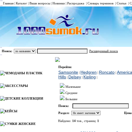
Главная
|
Каталог
|
Ваши вопросы
|
Новинки
|
Распродажа
|
Словарь терминов
|
Статьи
|
С
Поиск:
Расширенный поиск
ЧЕМОДАНЫ ТКАНЬ
Samsonite
Каталог
Перейти:
Samsonite
Hedgren
Roncato
America
|
|
|
ЧЕМОДАНЫ ПЛАСТИК
Hills
Delsey
Kipling
|
|
|
АКСЕССУАРЫ
Маленькие
Средние
ДЕТСКИЕ КОЛЛЕКЦИИ
Большие
Поиск:
КЕЙСЫ
Раздел:
Цена
Найдено:
14
тов., страниц:
1
СУМКИ ЖЕНСКИЕ
Фото
Наимено