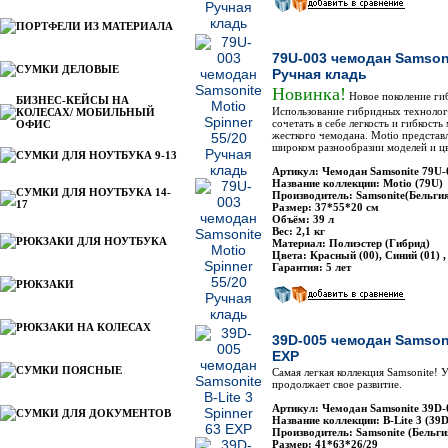
ПОРТФЕЛИ ИЗ МАТЕРИАЛА
79U-003 чемодан Samsoni
СУМКИ ДЕЛОВЫЕ
Ручная кладь
Новинка!
Новое поколение ги
БИЗНЕС-КЕЙСЫ НА
Использование гибридных технологи
КОЛЕСАХ/ МОБИЛЬНЫЙ
сочетать в себе легкость и гибкость
ОФИС
жесткого чемодана. Motio представ
широком разнообразии моделей и ц
СУМКИ ДЛЯ НОУТБУКА 9-13
Артикул: Чемодан Samsonite 79U-
Название коллекции: Motio (79U)
СУМКИ ДЛЯ НОУТБУКА 14-
Производитель: Samsonite(Бельги
17
Размер: 37*55*20 см
Объём: 39 л
Вес: 2,1 кг
РЮКЗАКИ ДЛЯ НОУТБУКА
Материал: Полиэстер (Гибрид)
Цвета: Красный (00), Синий (01) ,
Гарантия: 5 лет
РЮКЗАКИ
РЮКЗАКИ НА КОЛЕСАХ
39D-005 чемодан Samsonit
EXP
СУМКИ ПОЯСНЫЕ
Самая легкая коллекция Samsonite! 
продолжает свое развитие.
Артикул: Чемодан Samsonite 39D-
СУМКИ ДЛЯ ДОКУМЕНТОВ
Название коллекции: B-Lite 3 (39D
Производитель: Samsonite (Бельги
Размер: 41*63*26/29