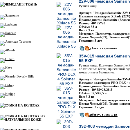
22V-006 чемодан Samsoni
ЧЕМОДАНЫ ТКАНЬ
Ручная кладь
Артикул: Чемодан Samsonite 22V-
Samsonite
Название коллекции: XBlade (22V
Производитель: Samsonite (Бельги
Размер: 40*55*20
Hedgren
Объём: 38 л
Вес: 2,9 кг
Roncato
Материал: Полиэстер, полиуретан
Цвета: Черный(09), Темно-синий(
Гарантия: 5 лет
American Tourister
4Roads
35V-015 чемодан Samsoni
Gillivo
55 EXP
Ручная кладь. Коллекция Samsonite
Heys
облегченный багаж, призванный сде
комфортнее и безопаснее.
Ricardo Beverly Hills
Артикул: Чемодан Samsonite 35V-
Название коллекции: PRO-DLX 4 
Delsey
Производитель: Samsonite (Бельги
Размер: 40*55*23/28,5
Объём: 37,5/45,5 л
Kipling
Вес: 3,3 кг
Материал: Нейлон, натуральная 
Цвета: Черный(09), Темно-корич
СУМКИ НА КОЛЕСАХ
Гарантия: 2 года
СУМКИ НА КОЛЕСАХ ИЗ
НАТУРАЛЬНОЙ КОЖИ
39D-003 чемодан Samsonit