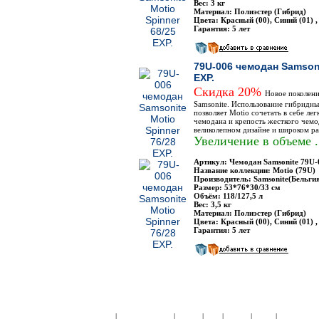
Вес: 3 кг
Материал: Полиэстер (Гибрид)
Цвета: Красный (00), Синий (01) ,
Гарантия: 5 лет
79U-006 чемодан Samsoni
EXP.
Скидка 20%
Новое поколен
Samsonite. Использование гибридны
позволяет Motio сочетать в себе лег
чемодана и крепость жесткого чемо
великолепном дизайне и широком ра
Увеличение в объеме .
Артикул: Чемодан Samsonite 79U-
Название коллекции: Motio (79U)
Производитель: Samsonite(Бельги
Размер: 53*76*30/33 см
Объём: 118/127,5 л
Вес: 3,5 кг
Материал: Полиэстер (Гибрид)
Цвета: Красный (00), Синий (01) ,
Гарантия: 5 лет
|
|
|
|
|
|
ЧЕМОДАНЫ ПЛАСТИК:
Samsonite
American Tourister
Roncato
Heys
Rimowa
Delsey
АКСЕССУА