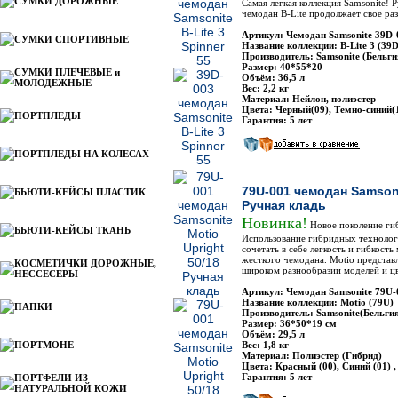
СУМКИ ДОРОЖНЫЕ
Самая легкая коллекция Samsonite! Р
чемодан B-Lite продолжает свое раз
Артикул: Чемодан Samsonite 39D-
СУМКИ СПОРТИВНЫЕ
Название коллекции: B-Lite 3 (39D
Производитель: Samsonite (Бельги
Размер: 40*55*20
СУМКИ ПЛЕЧЕВЫЕ и
Объём: 36,5 л
МОЛОДЕЖНЫЕ
Вес: 2,2 кг
Материал: Нейлон, полиэстер
Цвета: Черный(09), Темно-синий(
ПОРТПЛЕДЫ
Гарантия: 5 лет
ПОРТПЛЕДЫ НА КОЛЕСАХ
79U-001 чемодан Samsoni
БЬЮТИ-КЕЙСЫ ПЛАСТИК
Ручная кладь
Новинка!
Новое поколение ги
БЬЮТИ-КЕЙСЫ ТКАНЬ
Использование гибридных технологи
сочетать в себе легкость и гибкость
жесткого чемодана. Motio представ
КОСМЕТИЧКИ ДОРОЖНЫЕ,
широком разнообразии моделей и ц
НЕССЕСЕРЫ
Артикул: Чемодан Samsonite 79U-
Название коллекции: Motio (79U)
ПАПКИ
Производитель: Samsonite(Бельги
Размер: 36*50*19 см
Объём: 29,5 л
ПОРТМОНЕ
Вес: 1,8 кг
Материал: Полиэстер (Гибрид)
Цвета: Красный (00), Синий (01) ,
Гарантия: 5 лет
ПОРТФЕЛИ ИЗ
НАТУРАЛЬНОЙ КОЖИ