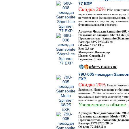
77 EXP
Скидка 20%
Революционная л
переосмысливает легкость еще раз. П
не теряет ни в функциональности, н
поставляется с хорошо организова
функциональными деталями
Артикул: Чемодан Samsonite 68U-
Название коллекции: Short-Lite (6
Производитель: Samsonite(Бельги
Размер: 48*77*30/33 см
Объём: 107/113 л
Вес: 3,3 кг
Материал: Полиэстер
Цвета: Серый(18)
Гарантия: 5 лет
79U-005 чемодан Samsoni
EXP.
Скидка 20%
Новое поколен
Samsonite. Использование гибридны
позволяет Motio сочетать в себе лег
чемодана и крепость жесткого чемо
великолепном дизайне и широком ра
Увеличение в объеме .
Артикул: Чемодан Samsonite 79U-
Название коллекции: Motio (79U)
Производитель: Samsonite(Бельги
Размер: 47*68*25/28 см
Объём: 77,5/83,5 л