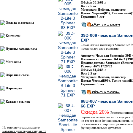
Объём: 55,5/61 л
Вес: 2,6 кг
Материал: Нейлон, полиэстер
Информация
Цвета: Черный(09), Темно-синий(
Гарантия: 5 лет
Оплата и доставка
39D-006 чемодан Samsonit
Контакты
EXP
Самая легкая коллекция Samsonite! 
продолжает свое развитие.
Пункты самовывоза
Артикул: Чемодан Samsonite 39D-
Название коллекции: B-Lite 3 (39D
Магазины
Производитель: Samsonite (Бельги
Размер: 46*71*29/32
Объём: 81,5/88 л
Вес: 2,9 кг
Обратная связь
Материал: Нейлон, полиэстер
Цвета: Черный(09), Темно-синий(
Гарантия: 5 лет
Партнерам
68U-007 чемодан Samsoni
Каталог ссылок
66 EXP
Скидка 20%
Революционная л
переосмысливает легкость еще раз. П
Новости магазина
не теряет ни в функциональности, н
поставляется с хорошо организова
На многие товары нашего
функциональными деталями
магазина действуют скидки от