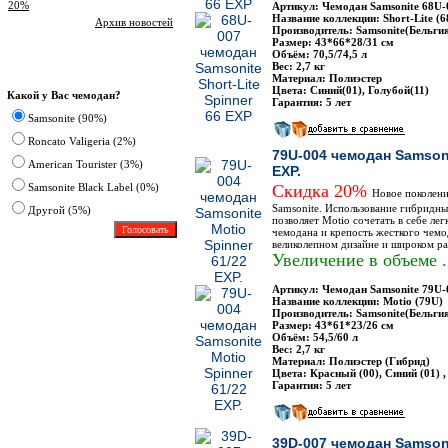
20%
Артикул: Чемодан Samsonite 68U-
Название коллекции: Short-Lite (6
Архив новостей
Производитель: Samsonite(Бельги
Размер: 43*66*28/31 см
Объём: 70,5/74,5 л
Вес: 2,7 кг
Опрос
Материал: Полиэстер
Цвета: Синий(01), Голубой(11)
Какой у Вас чемодан?
Гарантия: 5 лет
Samsonite (90%)
Roncato Valigeria (2%)
79U-004 чемодан Samsoni
American Tourister (3%)
EXP.
Samsonite Black Label (0%)
Скидка 20%
Новое поколен
Samsonite. Использование гибридны
Другoй (5%)
позволяет Motio сочетать в себе лег
чемодана и крепость жесткого чемо
великолепном дизайне и широком ра
Увеличение в объеме .
Артикул: Чемодан Samsonite 79U-
Название коллекции: Motio (79U)
Производитель: Samsonite(Бельги
Размер: 43*61*23/26 см
Объём: 54,5/60 л
Вес: 2,7 кг
Материал: Полиэстер (Гибрид)
Цвета: Красный (00), Синий (01) ,
Гарантия: 5 лет
39D-007 чемодан Samsonit