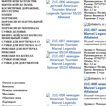
БЬЮТИ-КЕЙСЫ ПЛАСТИК
Производитель: Am
Размер: 35*55*25
БЬЮТИ-КЕЙСЫ ТКАНЬ
Объём: 32 л
КОСМЕТИЧКИ ДОРОЖНЫЕ,
Вес: 2,7 кг
НЕССЕСЕРЫ
Материал: Полик
ПАПКИ
Цвета: Комиксы 
ПОРТМОНЕ
Гарантия: 2 года
ПОРТФЕЛИ ИЗ НАТУРАЛЬНОЙ
КОЖИ
ПОРТФЕЛИ ИЗ МАТЕРИАЛА
21C-007 чемо
СУМКИ ДЕЛОВЫЕ
Marvel Legen
БИЗНЕС-КЕЙСЫ НА КОЛЕСАХ/
Alfatwist
МОБИЛЬНЫЙ ОФИС
Модный чемодан ко
СУМКИ ДЛЯ НОУТБУКА 9-13
современных путеш
СУМКИ ДЛЯ НОУТБУКА 14-17
РЮКЗАКИ ДЛЯ НОУТБУКА
Артикул: Чемодан
РЮКЗАКИ
Название коллекц
Производитель: Am
РЮКЗАКИ НА КОЛЕСАХ
Размер: 47*65*27
СУМКИ ПОЯСНЫЕ
Объём: 52 л
СУМКИ ДЛЯ ДОКУМЕНТОВ
Вес: 3,5 кг
Материал: Полик
Цвета: Комиксы 
Гарантия: 2 года
Информация
Оплата и доставка
21C-008 чемо
Контакты
Marvel Legen
Пункты самовывоза
Alfatwist
Магазины
Модный чемодан ко
Обратная связь
современных путеш
Партнерам
Артикул: Чемодан
Каталог ссылок