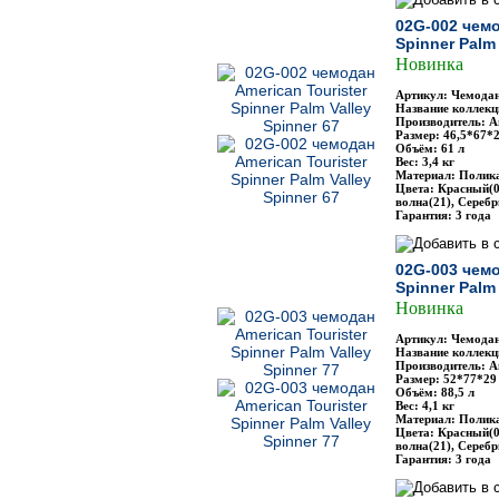
02G-002 чемо
Spinner Palm 
Новинка
Артикул: Чемодан
Название коллекци
Производитель: Am
Размер: 46,5*67*2
Объём: 61 л
Вес: 3,4 кг
Материал: Полик
Цвета: Красный(0
волна(21), Сереб
Гарантия: 3 года
02G-003 чемо
Spinner Palm 
Новинка
Артикул: Чемодан
Название коллекци
Производитель: Am
Размер: 52*77*29
Объём: 88,5 л
Вес: 4,1 кг
Материал: Полик
Цвета: Красный(0
волна(21), Сереб
Гарантия: 3 года