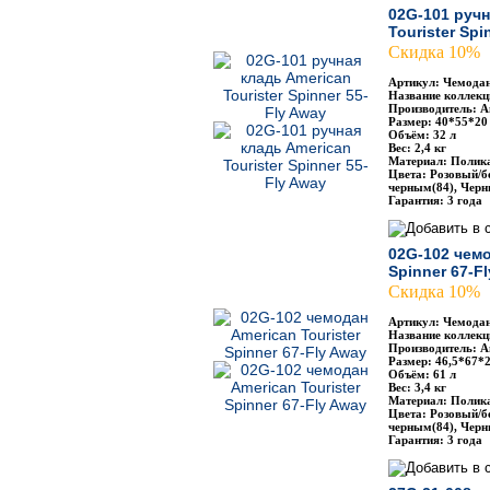
02G-101 ручн
Tourister Spi
Скидка 10%
Артикул: Чемодан
Название коллекци
Производитель: Am
Размер: 40*55*20
Объём: 32 л
Вес: 2,4 кг
Материал: Полик
Цвета: Розовый/б
черным(84), Черн
Гарантия: 3 года
02G-102 чемо
Spinner 67-F
Скидка 10%
Артикул: Чемодан
Название коллекци
Производитель: Am
Размер: 46,5*67*2
Объём: 61 л
Вес: 3,4 кг
Материал: Полик
Цвета: Розовый/б
черным(84), Черн
Гарантия: 3 года