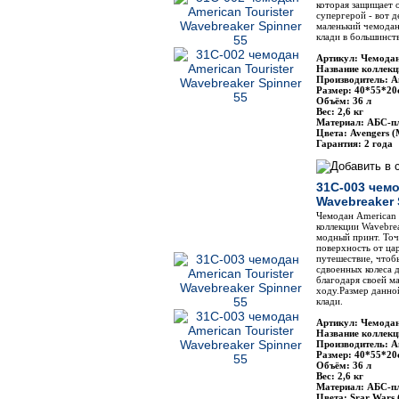
которая защищает 
супергерой - вот д
маленький чемодан
клади в большинст
Артикул: Чемодан
Название коллекц
Производитель: Am
Размер: 40*55*20
Объём: 36 л
Вес: 2,6 кг
Материал: АБС-п
Цвета: Avengers (
Гарантия: 2 года
31C-003 чемо
Wavebreaker 
Чемодан American T
коллекции Wavebrea
модный принт. Точ
поверхность от ца
путешествие, чтоб
сдвоенных колеса 
благодаря своей м
ходу.Размер данно
клади.
Артикул: Чемодан
Название коллекц
Производитель: Am
Размер: 40*55*20
Объём: 36 л
Вес: 2,6 кг
Материал: АБС-п
Цвета: Srar Wars