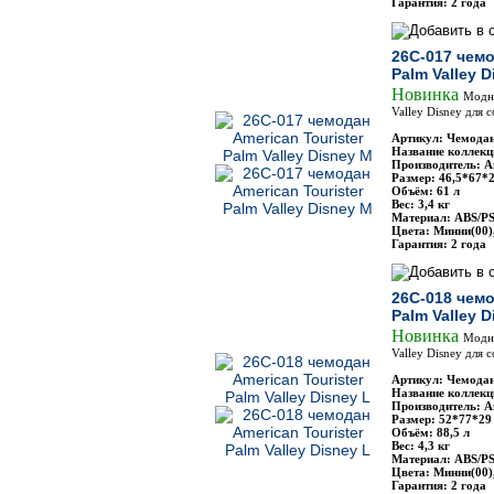
Гарантия: 2 года
26C-017 чемо
Palm Valley 
Новинка
Модны
Valley Disney для
Артикул: Чемодан
Название коллекци
Производитель: Am
Размер: 46,5*67*2
Объём: 61 л
Вес: 3,4 кг
Материал: ABS/P
Цвета: Минни(00)
Гарантия: 2 года
26C-018 чемо
Palm Valley D
Новинка
Модны
Valley Disney для
Артикул: Чемодан
Название коллекци
Производитель: Am
Размер: 52*77*29
Объём: 88,5 л
Вес: 4,3 кг
Материал: ABS/P
Цвета: Минни(00)
Гарантия: 2 года