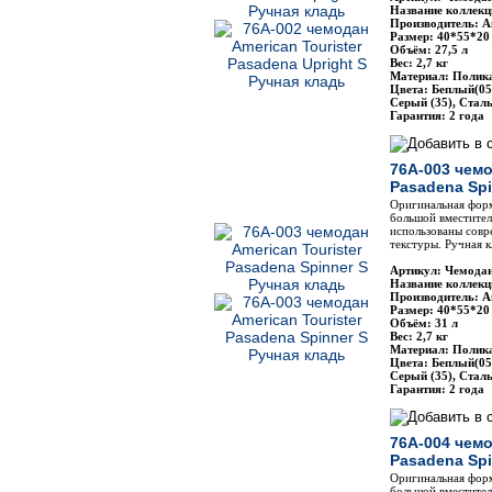
Название коллекц
Производитель: Am
Размер: 40*55*20
Объём: 27,5 л
Вес: 2,7 кг
Материал: Полик
Цвета: Беплый(05
Серый (35), Стал
Гарантия: 2 года
76A-003 чемо
Pasadena Spi
Оригинальная фор
большой вместител
использованы совр
текстуры. Ручная к
Артикул: Чемодан
Название коллекц
Производитель: Am
Размер: 40*55*20
Объём: 31 л
Вес: 2,7 кг
Материал: Полик
Цвета: Беплый(05
Серый (35), Стал
Гарантия: 2 года
76A-004 чемо
Pasadena Sp
Оригинальная фор
большой вместител