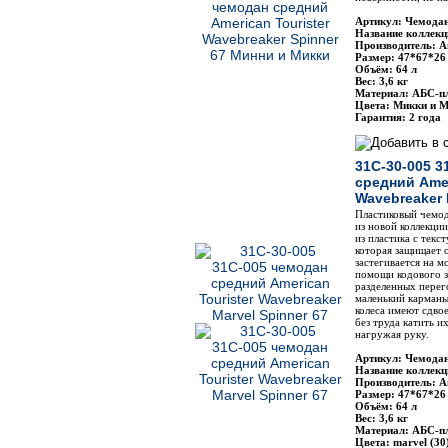
Артикул: Чемодан
Название коллекц
Производитель: Am
Размер: 47*67*26
Объём: 64 л
Вес: 3,6 кг
Материал: АБС-п
Цвета: Микки и М
Гарантия: 2 года
31C-30-005 3
средний Amer
Wavebreaker 
Пластиковый чемода
из новой коллекци
из пластика с тек
которая защищает 
застегивается на м
помощи кодового з
разделенных перег
маленький карман
колеса имеют сдво
без труда катить и
нагружая руку.
Артикул: Чемодан
Название коллекц
Производитель: Am
Размер: 47*67*26
Объём: 64 л
Вес: 3,6 кг
Материал: АБС-п
Цвета: marvel (30