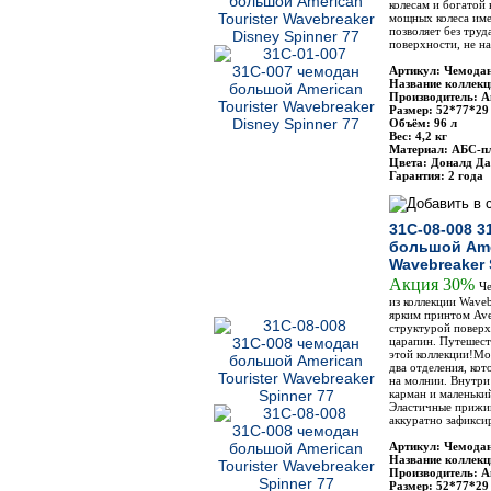
колесам и богатой
мощных колеса име
позволяет без труд
поверхности, не н
Артикул: Чемодан
Название коллекц
Производитель: Am
Размер: 52*77*29
Объём: 96 л
Вес: 4,2 кг
Материал: АБС-п
Цвета: Доналд Да
Гарантия: 2 года
31C-08-008 3
большой Amer
Wavebreaker 
Акция 30%
Че
из коллекции Waveb
ярким принтом Ave
структурой поверх
царапин. Путешеств
этой коллекции!Мо
два отделения, ко
на молнии. Внутри
карман и маленьки
Эластичные прижи
аккуратно зафикси
Артикул: Чемодан
Название коллекц
Производитель: Am
Размер: 52*77*29