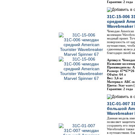
Гарантия: 2 года
31C-15-006 3
средний Amer
Wavebreaker 
Чемодан American T
коллекции Wavebrea
модный принт. Точ
поверхность от ца
путешествие, чтоб
сдвоенных колеса 
благодаря своей м
Артикул: Чемодан
Название коллекц
Производитель: Am
Размер: 47*67*26
Объём: 64 л
Вес: 3,6 кг
Материал: АБС-п
Цвета: Star wars (
Гарантия: 2 года
31C-01-007 3
большой Amer
Wavebreaker 
Данная модель име
позволяет защитит
сохранить его пер
Wavebreaker также
в путешествиях бл