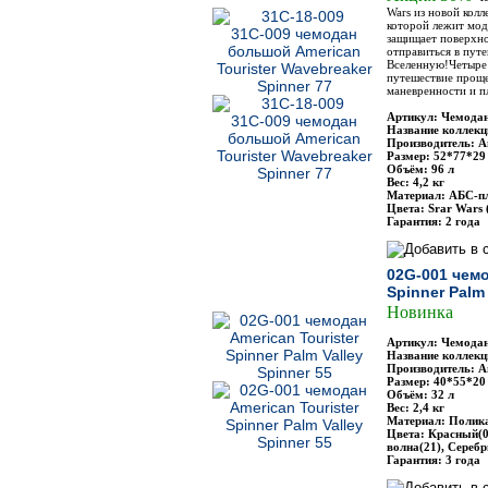
Wars из новой колл
которой лежит мод
защищает поверхно
отправиться в путе
Вселенную!Четыре 
путешествие проще
маневренности и п
Артикул: Чемодан
Название коллекц
Производитель: Am
Размер: 52*77*29
Объём: 96 л
Вес: 4,2 кг
Материал: АБС-п
Цвета: Srar Wars
Гарантия: 2 года
02G-001 чемо
Spinner Palm 
Новинка
Артикул: Чемодан
Название коллекци
Производитель: Am
Размер: 40*55*20
Объём: 32 л
Вес: 2,4 кг
Материал: Полик
Цвета: Красный(0
волна(21), Сереб
Гарантия: 3 года