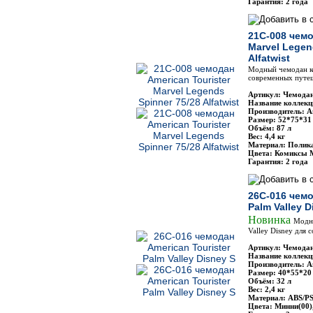
Гарантия: 2 года
21C-008 чемо
Marvel Legen
Alfatwist
Модный чемодан ко
современных путеш
Артикул: Чемодан
Название коллекц
Производитель: Am
Размер: 52*75*31
Объём: 87 л
Вес: 4,4 кг
Материал: Полик
Цвета: Комиксы 
Гарантия: 2 года
26C-016 чемо
Palm Valley D
Новинка
Модны
Valley Disney для
Артикул: Чемодан
Название коллекци
Производитель: Am
Размер: 40*55*20
Объём: 32 л
Вес: 2,4 кг
Материал: ABS/P
Цвета: Минни(00)