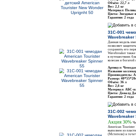
Объём: 22,7 л
Вес: 2,1 кг
Материал: Полик
Цвета: Звездные 
Гарантия: 2 года
31C-001 чемо
Wavebreaker 
Данная модель име
позволяет защитит
сохранить его пер
Wavebreaker также
в путешествиях бл
колесам и богатой
Артикул: Чемодан
Название коллекц
Производитель: Am
Размер: 40*55*20
Объём: 36 л
Вес: 2,6 кг
Материал: АБС-п
Цвета: Доналд Да
Гарантия: 2 года
31C-002 чемо
Wavebreaker 
Акция 30%
Че
American Tourister
выполнен из пласт
(Мстители) и точе