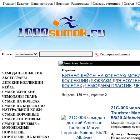
Главная
|
Каталог
|
Ваши вопросы
|
Новинки
|
Распродажа
|
Словарь терминов
|
Статьи
|
С
Поиск:
Расширенный поиск
American Tourister
Каталог
Перейти:
ЧЕМОДАНЫ ПЛАСТИК
БИЗНЕС-КЕЙСЫ НА КОЛЕСАХ/ МОБ
АКСЕССУАРЫ
КОЛЛЕКЦИИ
РЮКЗАКИ ДЛЯ НОУТБ
|
ДЕТСКИЕ КОЛЛЕКЦИИ
КОЛЕСАХ
ЧЕМОДАНЫ ПЛАСТИК
ЧЕ
|
|
КЕЙСЫ
СУМКИ ЖЕНСКИЕ
Найдено:
129
тов., страниц:
2
ЧЕМОДАНЫ ТКАНЬ
СУМКИ НА КОЛЕСАХ
Фото
Н
СУМКИ НА КОЛЕСАХ ИЗ
21C-006 чемо
НАТУРАЛЬНОЙ КОЖИ
Tourister Ma
СУМКИ ДОРОЖНЫЕ
55/20 Alfatwis
СУМКИ СПОРТИВНЫЕ
Модный чемодан ко
СУМКИ ПЛЕЧЕВЫЕ и
современных путеш
МОЛОДЕЖНЫЕ
ПОРТПЛЕДЫ
Артикул: Чемодан
ПОРТПЛЕДЫ НА КОЛЕСАХ
Название коллекц