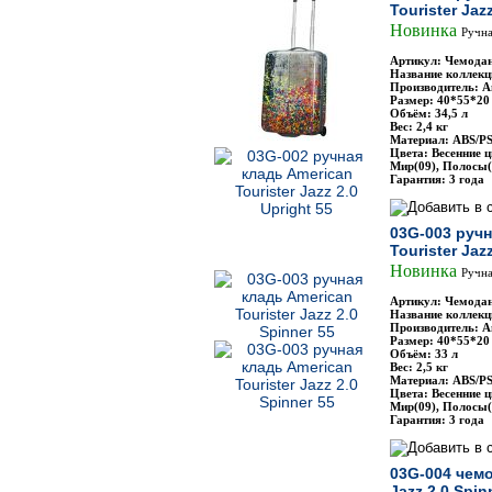
Tourister Jaz
Новинка
Ручна
Артикул: Чемодан
Название коллекци
Производитель: Am
Размер: 40*55*20
Объём: 34,5 л
Вес: 2,4 кг
Материал: ABS/P
Цвета: Весенние ц
Мир(09), Полосы(
Гарантия: 3 года
03G-003 ручн
Tourister Jaz
Новинка
Ручна
Артикул: Чемодан
Название коллекци
Производитель: Am
Размер: 40*55*20
Объём: 33 л
Вес: 2,5 кг
Материал: ABS/P
Цвета: Весенние ц
Мир(09), Полосы(
Гарантия: 3 года
03G-004 чемо
Jazz 2.0 Spin