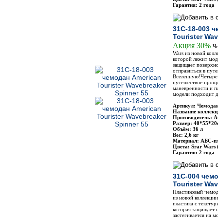
Гарантия: 2 года
31C-18-003 ч
Tourister Wa
Акция 30%
Че
Wars из новой колл
которой лежит мод
защищает поверхно
отправиться в путе
Вселенную!Четыре 
путешествие проще
маневренности и п
модели подходит д
Артикул: Чемодан
Название коллекц
Производитель: Am
Размер: 40*55*20
Объём: 36 л
Вес: 2,6 кг
Материал: АБС-п
Цвета: Srar Wars
Гарантия: 2 года
31C-004 чем
Tourister Wa
Пластиковый чемода
из новой коллекции
пластика с тексту
которая защищает 
застегивается на м