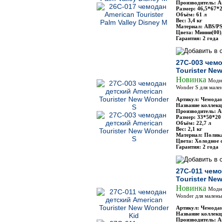
Производитель: Am
Размер: 46,5*67*2
Объём: 61 л
Вес: 3,4 кг
Материал: ABS/P
Цвета: Минни(00)
Гарантия: 2 года
27C-003 чемо
Tourister Ne
Новинка
Модн
Wonder S для мале
Артикул: Чемодан
Название коллекц
Производитель: Am
Размер: 33*50*20
Объём: 22,7 л
Вес: 2,1 кг
Материал: Полик
Цвета: Холодное 
Гарантия: 2 года
27C-011 чемо
Tourister Ne
Новинка
Модн
Wonder для малень
Артикул: Чемодан
Название коллекц
Производитель: Am