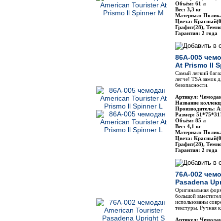
Объём: 61 л
Вес: 3,3 кг
Материал: Полик
Цвета: Красный(0
Графит(28), Темн
Гарантия: 2 года
86A-005 чемо
At Prismo ll 
Самый легкий бага
легче! TSA замок 
безопасности.
Артикул: Чемодан
Название коллекци
Производитель: Am
Размер: 51*75*31
Объём: 85 л
Вес: 4,1 кг
Материал: Полик
Цвета: Красный(0
Графит(28), Темн
Гарантия: 2 года
76A-002 чемо
Pasadena Upr
Оригинальная фор
большой вместител
использованы совр
текстуры. Ручная к
Артикул: Чемодан