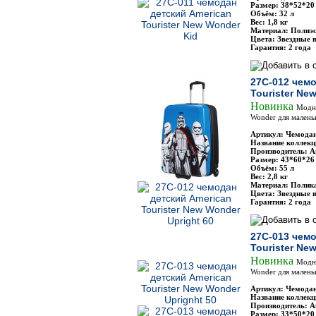
Размер: 38*52*20
Объём: 32 л
Вес: 1,8 кг
Материал: Полиэс
Цвета: Звездные 
Гарантия: 2 года
27C-012 чемо
Tourister Ne
Новинка
Модн
Wonder для малень
Артикул: Чемодан
Название коллекц
Производитель: Am
Размер: 43*60*26
Объём: 55 л
Вес: 2,8 кг
Материал: Полик
Цвета: Звездные 
Гарантия: 2 года
27C-013 чемо
Tourister Ne
Новинка
Модн
Wonder для малень
Артикул: Чемодан
Название коллекц
Производитель: Am
Размер: 33*50*20