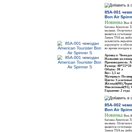
85A-001 чемо
Bon Air Spinn
Новинка
Bon A
багажа American To
молнии. Отличите
является сочетание
Замок TSA на любо
исключить вероятн
аэропорту и обесп
во время поездок 
Артикул: Чемодан
Название коллекци
Производитель: Am
Размер: 40*55*20
Объём: 30 л
Вес: 2,5 кг
Материал: Полип
Цвета: Салатовый
Жёлтый(06),Черны
Фиолетовый(91),
Гарантия: 2 года
85A-002 чемо
Bon Air Spin
Новинка
Bon A
багажа American To
молнии. Отличите
является сочетание
Замок TSA на любо