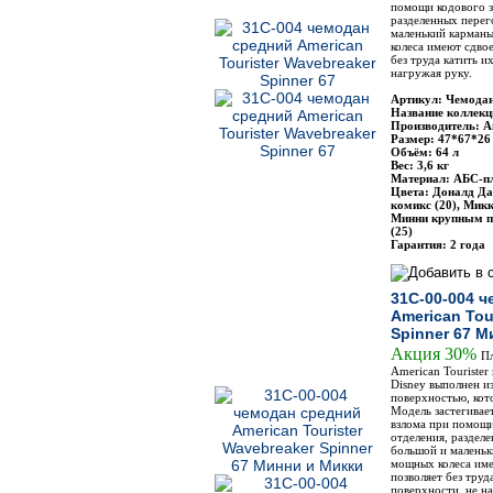
помощи кодового з
разделенных перег
маленький карман
колеса имеют сдво
без труда катить и
нагружая руку.
Артикул: Чемодан
Название коллекц
Производитель: Am
Размер: 47*67*26
Объём: 64 л
Вес: 3,6 кг
Материал: АБС-п
Цвета: Доналд Да
комикс (20), Мик
Минни крупным п
(25)
Гарантия: 2 года
31C-00-004 
American Tou
Spinner 67 М
Акция 30%
Пл
American Tourister
Disney выполнен и
поверхностью, кот
Модель застегивае
взлома при помощи
отделения, раздел
большой и маленьк
мощных колеса име
позволяет без труд
поверхности, не н