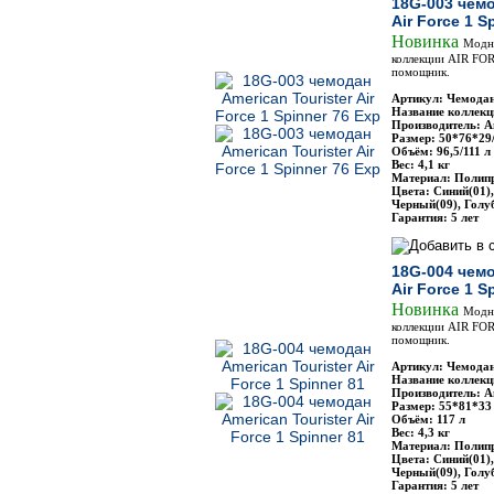
18G-003 чемо
Air Force 1 S
Новинка
Модн
коллекции AIR FO
помощник.
Артикул: Чемодан
Название коллекци
Производитель: Am
Размер: 50*76*29
Объём: 96,5/111 л
Вес: 4,1 кг
Материал: Полип
Цвета: Синий(01)
Черный(09), Голу
Гарантия: 5 лет
18G-004 чемо
Air Force 1 S
Новинка
Модн
коллекции AIR FO
помощник.
Артикул: Чемодан
Название коллекци
Производитель: Am
Размер: 55*81*33
Объём: 117 л
Вес: 4,3 кг
Материал: Полип
Цвета: Синий(01)
Черный(09), Голу
Гарантия: 5 лет