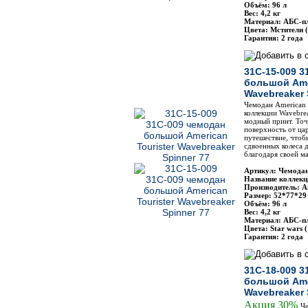
Объём: 96 л
Вес: 4,2 кг
Материал: АБС-п
Цвета: Мстители (
Гарантия: 2 года
31C-15-009 3
большой Amer
Wavebreaker 
Чемодан American T
коллекции Wavebrea
модный принт. Точ
поверхность от ца
путешествие, чтоб
сдвоенных колеса 
благодаря своей м
Артикул: Чемодан
Название коллекц
Производитель: Am
Размер: 52*77*29
Объём: 96 л
Вес: 4,2 кг
Материал: АБС-п
Цвета: Star wars (
Гарантия: 2 года
31C-18-009 3
большой Amer
Wavebreaker 
Акция 30%
Че