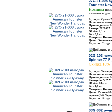
27C-21-008 с
Tourister Ne
Новинка
Небол
маленьких модниц.
Артикул: Сумка 2
Название коллекц
Производитель: Am
Размер: 21*16*7
Объём: 2,1 л
Вес: 0,1 кг
Материал: Полиэс
Цвета: Холодное 
Гарантия: 2 года
02G-103 чемо
Spinner 77-F
Скидка 10%
Артикул: Чемодан
Название коллекци
Производитель: Am
Размер: 52*77*29
Объём: 88,5 л
Вес: 4,1 кг
Материал: Полик
Цвета: Розовый/б
черным(84), Черн
Гарантия: 3 года
03G-002 ручн