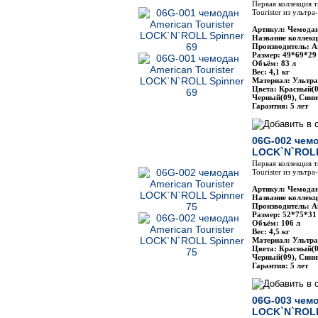
Первая коллекция 
Tourister из ультр
Артикул: Чемодан
Название коллек
Производитель: Am
Размер: 49*69*29
Объём: 83 л
Вес: 4,1 кг
Материал: Ультра
Цвета: Красный(0
Черный(09), Сини
Гарантия: 5 лет
06G-002 чемо
LOCK`N`ROLL
Первая коллекция 
Tourister из ультр
Артикул: Чемодан
Название коллек
Производитель: Am
Размер: 52*75*31
Объём: 106 л
Вес: 4,5 кг
Материал: Ультра
Цвета: Красный(0
Черный(09), Сини
Гарантия: 5 лет
06G-003 чемо
LOCK`N`ROLL