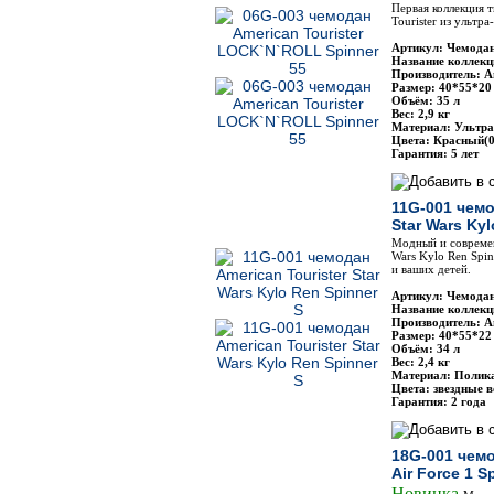
Первая коллекция 
Tourister из ультр
Артикул: Чемодан
Название коллек
Производитель: Am
Размер: 40*55*20
Объём: 35 л
Вес: 2,9 кг
Материал: Ультра
Цвета: Красный(0
Гарантия: 5 лет
11G-001 чемо
Star Wars Kyl
Модный и современ
Wars Kylo Ren Spin
и ваших детей.
Артикул: Чемодан
Название коллекци
Производитель: Am
Размер: 40*55*22
Объём: 34 л
Вес: 2,4 кг
Материал: Полик
Цвета: звездные 
Гарантия: 2 года
18G-001 чемо
Air Force 1 S
Новинка