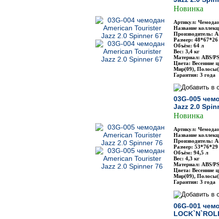
Новинка
Артикул: Чемодан
Название коллекци
Производитель: Am
Размер: 48*67*26
Объём: 64 л
Вес: 3,4 кг
Материал: ABS/P
Цвета: Весенние ц
Мир(09), Полосы(
Гарантия: 3 года
03G-005 чемо
Jazz 2.0 Spin
Новинка
Артикул: Чемодан
Название коллекци
Производитель: Am
Размер: 53*76*29
Объём: 94,5 л
Вес: 4,3 кг
Материал: ABS/P
Цвета: Весенние ц
Мир(09), Полосы(
Гарантия: 3 года
06G-001 чемо
LOCK`N`ROLL