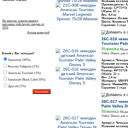
Название коллекц
Производитель: Am
Размер: 52*75*31
Объём: 87 л
Новости магазина
Вес: 4,4 кг
Материал: Полик
На многие товары нашего
Цвета: Комиксы 
магазина действуют скидки от
Гарантия: 2 года
20%
Архив новостей
26C-016 чемо
Tourister Pal
Опрос
Новинка
Модны
Какой у Вас чемодан?
Valley Disney для
Samsonite (90%)
Артикул: Чемодан
Название коллекци
Roncato Valigeria (2%)
Производитель: Am
Размер: 40*55*20
American Tourister (3%)
Объём: 32 л
Вес: 2,4 кг
Samsonite Black Label (0%)
Материал: ABS/P
Цвета: Минни(00)
Другoй (5%)
Гарантия: 2 года
26C-017 чемо
Palm Valley 
Новинка
Модны
Valley Disney для
Артикул: Чемодан
Название коллекци