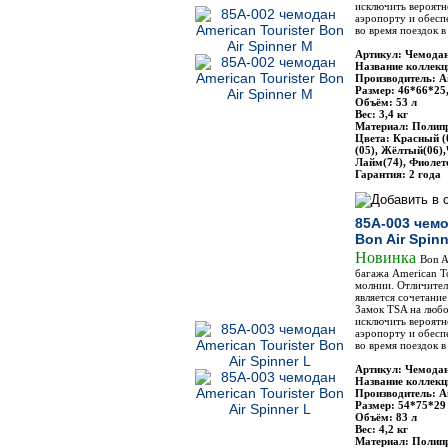
исключить вероятн
аэропорту и обесп
во время поездок 
Артикул: Чемодан
Название коллекци
Производитель: Am
Размер: 46*66*25
Объём: 53 л
Вес: 3,4 кг
Материал: Полип
Цвета: Красный (
(05), Жёлтый(06),
Лайм(74), Фиолет
Гарантия: 2 года
85A-003 чемо
Bon Air Spinn
Новинка
Bon A
багажа American To
молнии. Отличите
является сочетание
Замок TSA на любо
исключить вероятн
аэропорту и обесп
во время поездок 
Артикул: Чемодан
Название коллекци
Производитель: Am
Размер: 54*75*29
Объём: 83 л
Вес: 4,2 кг
Материал: Полип