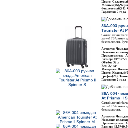
Цвета: Салатовый
Жёлтый(06),Черны
Фиолетовый(91),
Гарантия: 2 года
86A-003 ручн
Tourister At P
Самый легкий бага
легче! TSA замок 
безопасности. Ручн
Артикул: Чемодан
Название коллекци
Производитель: Am
Размер: 40*55*20
Объём: 32 л
Вес: 2,4 кг
Материал: Полик
Цвета: Красный(0
Графит(28), Темн
Гарантия: 2 года
86A-004 чемо
At Prismo ll 
Самый легкий бага
легче! TSA замок 
безопасности.
Артикул: Чемодан
Название коллекци
Производитель: Am
Размер: 45,5*69,5