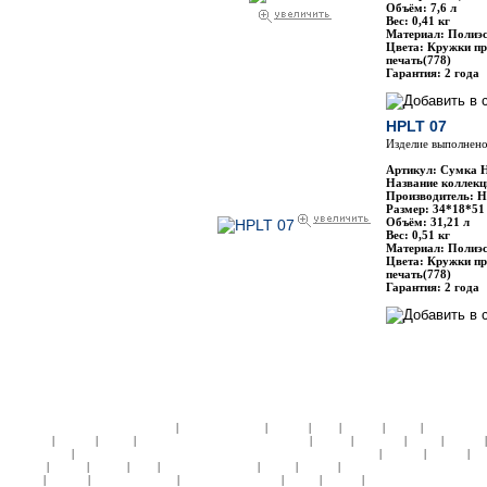
Объём: 7,6 л
Вес: 0,41 кг
Материал: Полиэс
Цвета: Кружки пр
печать(778)
Гарантия: 2 года
HPLT 07
Изделие выполнено
Артикул: Сумка 
Название коллекц
Производитель: H
Размер: 34*18*51
Объём: 31,21 л
Вес: 0,51 кг
Материал: Полиэс
Цвета: Кружки пр
печать(778)
Гарантия: 2 года
|
|
|
|
|
|
ЧЕМОДАНЫ ПЛАСТИК:
Samsonite
American Tourister
Roncato
Heys
Rimowa
Delsey
АКСЕССУА
|
|
|
|
|
|
|
Samsonite
Roncato
Delsey
ДЕТСКИЕ КОЛЛЕКЦИИ:
Кошельки
Пеналы
Чемоданы
Сумки
Рюкзаки
|
|
|
|
Подголовники
КЕЙСЫ:
СУМКИ ЖЕНСКИЕ:
ЧЕМОДАНЫ ТКАНЬ:
Samsonite
Hedgren
Roncato
Am
|
|
|
|
|
|
|
Tourister
4Roads
Gillivo
Heys
Ricardo Beverly Hills
Delsey
Kipling
СУМКИ НА КОЛЕСАХ:
Samso
|
|
|
|
|
|
Roncato
Hedgren
American Tourister
Samsonite Black Label
Delsey
Kipling
СУМКИ НА КОЛЕСАХ 