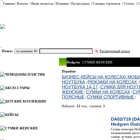
Главная
|
Каталог
|
Ваши вопросы
|
Новинки
|
Распродажа
|
Словарь терминов
|
Статьи
|
С
Поиск:
Расширенный поиск
Hedgren
СУМКИ ЖЕНСКИЕ
Каталог
Перейти:
ЧЕМОДАНЫ ПЛАСТИК
БИЗНЕС-КЕЙСЫ НА КОЛЕСАХ/ МОБ
НОУТБУКА
РЮКЗАКИ НА КОЛЕСАХ
|
|
НОУТБУКА 14-17
СУМКИ ДЛЯ НОУТБ
|
АКСЕССУАРЫ
ЖЕНСКИЕ
СУМКИ НА КОЛЕСАХ
СУ
|
|
ПОЯСНЫЕ
СУМКИ СПОРТИВНЫЕ
|
|
ДЕТСКИЕ КОЛЛЕКЦИИ
Найдено:
12
тов., страниц:
1
Фото
Н
КЕЙСЫ
DA02/718 (DA
Hedgren Dial
СУМКИ ЖЕНСКИЕ
Сумка женская He
незаменимый аксес
самые лучшие дост