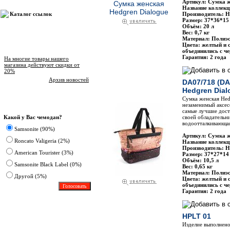
Артикул: Сумка 
Название коллекц
Каталог ссылок
Производитель: H
Размер: 37*36*15
Объём: 20 л
Вес: 0,7 кг
Материал: Полиэс
Цвета: желтый и 
Новости магазина
объединились с ч
Гарантия: 2 года
На многие товары нашего
магазина действуют скидки от
20%
Архив новостей
DA07/718 (DA
Hedgren Dial
Сумка женская He
Опрос
незаменимый аксес
самые лучшие дост
Какой у Вас чемодан?
своей обладательн
водоотталкивающая
Samsonite (90%)
Артикул: Сумка 
Roncato Valigeria (2%)
Название коллекц
Производитель: H
American Tourister (3%)
Размер: 37*27*14
Объём: 10,5 л
Samsonite Black Label (0%)
Вес: 0,65 кг
Материал: Полиэс
Другoй (5%)
Цвета: желтый и 
объединились с ч
Гарантия: 2 года
HPLT 01
Изделие выполнено