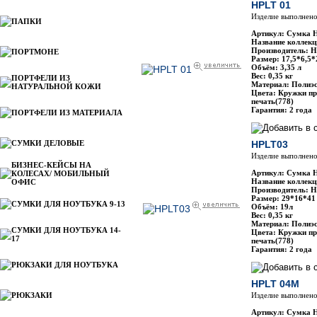
HPLT 01
Изделие выполнено
ПАПКИ
Артикул: Сумка 
Название коллекц
Производитель: H
ПОРТМОНЕ
Размер: 17,5*6,5*
Объём: 3,35 л
Вес: 0,35 кг
ПОРТФЕЛИ ИЗ
Материал: Полиэс
НАТУРАЛЬНОЙ КОЖИ
Цвета: Кружки пр
печать(778)
Гарантия: 2 года
ПОРТФЕЛИ ИЗ МАТЕРИАЛА
СУМКИ ДЕЛОВЫЕ
HPLT03
Изделие выполнено
БИЗНЕС-КЕЙСЫ НА
Артикул: Сумка 
КОЛЕСАХ/ МОБИЛЬНЫЙ
Название коллекц
ОФИС
Производитель: H
Размер: 29*16*41
СУМКИ ДЛЯ НОУТБУКА 9-13
Объём: 19л
Вес: 0,35 кг
Материал: Полиэс
СУМКИ ДЛЯ НОУТБУКА 14-
Цвета: Кружки пр
17
печать(778)
Гарантия: 2 года
РЮКЗАКИ ДЛЯ НОУТБУКА
HPLT 04М
РЮКЗАКИ
Изделие выполнено
Артикул: Сумка 