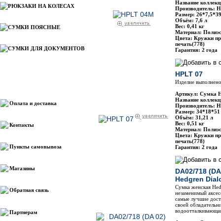
Название коллекц
РЮКЗАКИ НА КОЛЕСАХ
Производитель: H
Размер: 26*7,5*3
Объём: 7,6 л
Вес: 0,41 кг
СУМКИ ПОЯСНЫЕ
Материал: Полиэс
Цвета: Кружки пр
печать(778)
СУМКИ ДЛЯ ДОКУМЕНТОВ
Гарантия: 2 года
HPLT 07
Изделие выполнено
Информация
Артикул: Сумка 
Название коллекц
Оплата и доставка
Производитель: H
Размер: 34*18*51
Объём: 31,21 л
Вес: 0,51 кг
Контакты
Материал: Полиэс
Цвета: Кружки пр
печать(778)
Пункты самовывоза
Гарантия: 2 года
Магазины
DA02/718 (DA
Hedgren Dial
Сумка женская He
Обратная связь
незаменимый аксес
самые лучшие дост
своей обладательн
водоотталкивающая
Партнерам