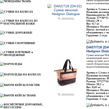
своей обладательн
ЧЕМОДАНЫ ТКАНЬ
водоотталкивающая
Артикул: Сумка 
СУМКИ НА КОЛЕСАХ
Название коллекц
Производитель: H
Размер: 37*36*15
СУМКИ НА КОЛЕСАХ ИЗ
Объём: 20 л
НАТУРАЛЬНОЙ КОЖИ
Вес: 0,7 кг
Материал: Полиэс
Цвета: желтый и 
объединились с ч
СУМКИ ДОРОЖНЫЕ
Гарантия: 2 года
СУМКИ СПОРТИВНЫЕ
DA07/718 (DA
Hedgren Dial
СУМКИ ПЛЕЧЕВЫЕ и
МОЛОДЕЖНЫЕ
Сумка женская He
незаменимый аксес
самые лучшие дост
своей обладательн
ПОРТПЛЕДЫ
водоотталкивающая
Артикул: Сумка 
ПОРТПЛЕДЫ НА КОЛЕСАХ
Название коллекц
Производитель: H
Размер: 37*27*14
Объём: 10,5 л
БЬЮТИ-КЕЙСЫ ПЛАСТИК
Вес: 0,65 кг
Материал: Полиэс
Цвета: желтый и 
БЬЮТИ-КЕЙСЫ ТКАНЬ
объединились с ч
Гарантия: 2 года
КОСМЕТИЧКИ ДОРОЖНЫЕ,
НЕССЕСЕРЫ