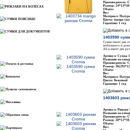
Производитель: C
Размер: 24*13*30
РЮКЗАКИ НА КОЛЕСАХ
Объём:
Вес:
Материал: Натур
СУМКИ ПОЯСНЫЕ
Цвета: mango (же
Гарантия: 1 год
СУМКИ ДЛЯ ДОКУМЕНТОВ
1403590 сумк
Сумка имеет два о
мобильного и док
A4 и имеет две руч
Информация
Артикул: Сумка 
Название коллекц
Производитель: C
Оплата и доставка
Размер: 36(29)*1
Объём:
Вес:
Контакты
Материал: Натур
Цвета: Бежевый
Гарантия: 1 год
Пункты самовывоза
1403603 рюкз
Магазины
Артикул: Рюкзак 
Название коллекц
Обратная связь
Производитель: C
Размер: 28*12*30
Объём:
Вес:
Партнерам