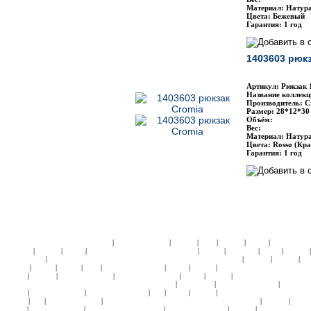
Материал: Натур
Цвета: Бежевый
Гарантия: 1 год
1403603 рюкз
Артикул: Рюкзак 
Название коллекц
Производитель: C
Размер: 28*12*30
Объём:
Вес:
Материал: Натур
Цвета: Rosso (Кр
Гарантия: 1 год
|
|
|
|
|
|
ЧЕМОДАНЫ ПЛАСТИК:
Samsonite
American Tourister
Roncato
Heys
Rimowa
Delsey
АКСЕССУА
|
|
|
|
|
|
|
Samsonite
Roncato
Delsey
ДЕТСКИЕ КОЛЛЕКЦИИ:
Кошельки
Пеналы
Чемоданы
Сумки
Рюкзаки
|
|
|
|
Подголовники
КЕЙСЫ:
СУМКИ ЖЕНСКИЕ:
ЧЕМОДАНЫ ТКАНЬ:
Samsonite
Hedgren
Roncato
Am
|
|
|
|
|
|
|
Tourister
4Roads
Gillivo
Heys
Ricardo Beverly Hills
Delsey
Kipling
СУМКИ НА КОЛЕСАХ:
Samso
|
|
|
|
|
|
Roncato
Hedgren
American Tourister
Samsonite Black Label
Delsey
Kipling
СУМКИ НА КОЛЕСАХ 
|
|
|
НАТУРАЛЬНОЙ КОЖИ:
СУМКИ ДОРОЖНЫЕ:
Hedgren
Tony Perotti
Ricardo Beverly Hills
Samsonite
|
|
|
|
|
|
Roncato
American Tourister
Ricardo Beverly Hills
Ace
Delsey
Kipling
СУМКИ СПОРТИВНЫЕ:
Sams
|
|
|
|
|
Hedgren
Ace
American Tourister
СУМКИ ПЛЕЧЕВЫЕ и МОЛОДЕЖНЫЕ:
Samsonite
Hedgren
Delsey
|
|
|
|
|
Kipling
American Tourister
ПОРТПЛЕДЫ:
Samsonite
Ricardo Beverly Hills
Roncato
American Tourister