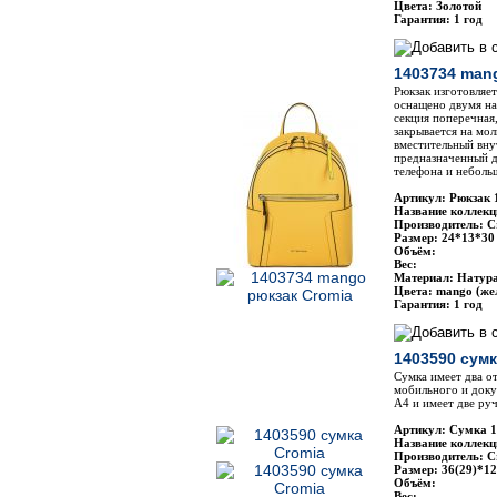
Цвета: Золотой
Гарантия: 1 год
1403734 man
Рюкзак изготовляе
оснащено двумя н
секция поперечная,
закрывается на мо
вместительный вну
предназначенный д
телефона и неболь
Артикул: Рюкзак 
Название коллекц
Производитель: C
Размер: 24*13*30
Объём:
Вес:
Материал: Натур
Цвета: mango (же
Гарантия: 1 год
1403590 сумк
Сумка имеет два о
мобильного и док
A4 и имеет две руч
Артикул: Сумка 
Название коллекц
Производитель: C
Размер: 36(29)*1
Объём:
Вес: