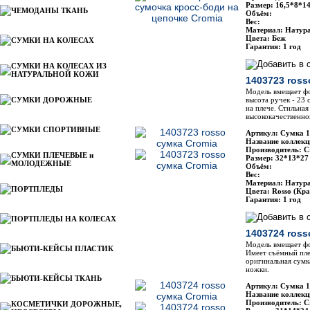
Размер: 16,5*8*1
ЧЕМОДАНЫ ТКАНЬ
Объём:
Вес:
Материал: Натур
Цвета: Беж
СУМКИ НА КОЛЕСАХ
Гарантия: 1 год
СУМКИ НА КОЛЕСАХ ИЗ
НАТУРАЛЬНОЙ КОЖИ
1403723 ross
Модель вмещает фо
СУМКИ ДОРОЖНЫЕ
высота ручек - 23 
на плече. Стильная
высококачественно
СУМКИ СПОРТИВНЫЕ
Артикул: Сумка 
Название коллекц
Производитель: C
СУМКИ ПЛЕЧЕВЫЕ и
Размер: 32*13*27
МОЛОДЕЖНЫЕ
Объём:
Вес:
Материал: Натур
ПОРТПЛЕДЫ
Цвета: Rosso (Кр
Гарантия: 1 год
ПОРТПЛЕДЫ НА КОЛЕСАХ
1403724 ross
Модель вмещает фо
БЬЮТИ-КЕЙСЫ ПЛАСТИК
Имеет съёмный пле
оригинальная сумк
ножки.
БЬЮТИ-КЕЙСЫ ТКАНЬ
Артикул: Сумка 
Название коллекц
Производитель: C
КОСМЕТИЧКИ ДОРОЖНЫЕ,