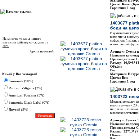
Материал: Натур
Цвета: Rosso (Кр
Гарантия: 1 год
Каталог ссылок
1403677 plat
боди на цепо
Новости магазина
Изумительная сумо
выполнена в жемчу
На многие товары нашего
сафьяновой кожи, 
магазина действуют скидки от
и золотистой фурн
20%
Архив новостей
Артикул: Сумка к
Название коллекц
Производитель: C
Размер: 16,5*8*1
Опрос
Объём:
Вес:
Какой у Вас чемодан?
Материал: Натур
Цвета: Беж
Samsonite (90%)
Гарантия: 1 год
Roncato Valigeria (2%)
American Tourister (3%)
1403723 ross
Модель вмещает фо
Samsonite Black Label (0%)
высота ручек - 23 
на плече. Стильная
Другoй (5%)
высококачественно
Артикул: Сумка 
Название коллекц
Производитель: C
Размер: 32*13*27
Объём:
Вес: