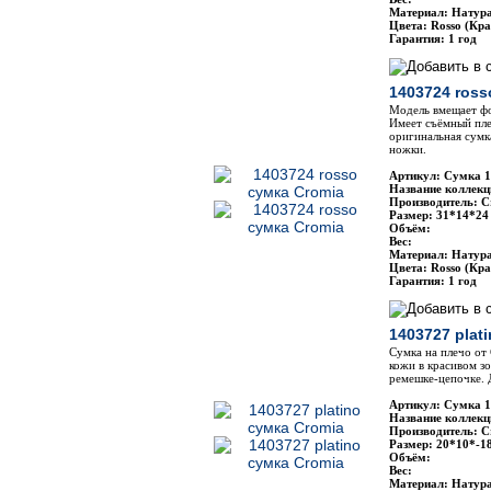
Материал: Натур
Цвета: Rosso (Кр
Гарантия: 1 год
1403724 ross
Модель вмещает фо
Имеет съёмный пле
оригинальная сумк
ножки.
Артикул: Сумка 
Название коллекц
Производитель: C
Размер: 31*14*24
Объём:
Вес:
Материал: Натур
Цвета: Rosso (Кр
Гарантия: 1 год
1403727 plat
Сумка на плечо от
кожи в красивом з
ремешке-цепочке. 
Артикул: Сумка 
Название коллекц
Производитель: C
Размер: 20*10*-1
Объём:
Вес:
Материал: Натур