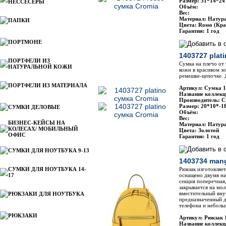
Размер: 31*14*24
НЕССЕСЕРЫ
Объём:
Вес:
Материал: Натур
ПАПКИ
Цвета: Rosso (Кр
Гарантия: 1 год
ПОРТМОНЕ
1403727 plat
ПОРТФЕЛИ ИЗ
Сумка на плечо от
НАТУРАЛЬНОЙ КОЖИ
кожи в красивом з
ремешке-цепочке. 
ПОРТФЕЛИ ИЗ МАТЕРИАЛА
Артикул: Сумка 
Название коллекц
Производитель: C
Размер: 20*10*-1
СУМКИ ДЕЛОВЫЕ
Объём:
Вес:
БИЗНЕС-КЕЙСЫ НА
Материал: Натур
КОЛЕСАХ/ МОБИЛЬНЫЙ
Цвета: Золотой
ОФИС
Гарантия: 1 год
СУМКИ ДЛЯ НОУТБУКА 9-13
1403734 man
СУМКИ ДЛЯ НОУТБУКА 14-
Рюкзак изготовляе
17
оснащено двумя н
секция поперечная,
закрывается на мо
вместительный вну
РЮКЗАКИ ДЛЯ НОУТБУКА
предназначенный д
телефона и неболь
РЮКЗАКИ
Артикул: Рюкзак 
Название коллекц