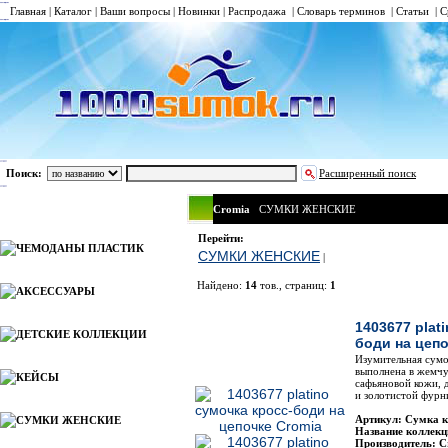
Главная
|
Каталог
|
Ваши вопросы
|
Новинки
|
Распродажа
|
Словарь терминов
|
Статьи
|
С
Поиск:
Расширенный поиск
Cromia
СУМКИ ЖЕНСКИЕ
Каталог
Перейти:
ЧЕМОДАНЫ ПЛАСТИК
СУМКИ ЖЕНСКИЕ
|
Найдено:
14
тов., страниц:
1
АКСЕССУАРЫ
Фото
Н
1403677 plat
ДЕТСКИЕ КОЛЛЕКЦИИ
боди на цепо
Изумительная сумо
выполнена в жемчу
КЕЙСЫ
сафьяновой кожи, 
и золотистой фурн
Артикул: Сумка к
СУМКИ ЖЕНСКИЕ
Название коллекц
Производитель: C