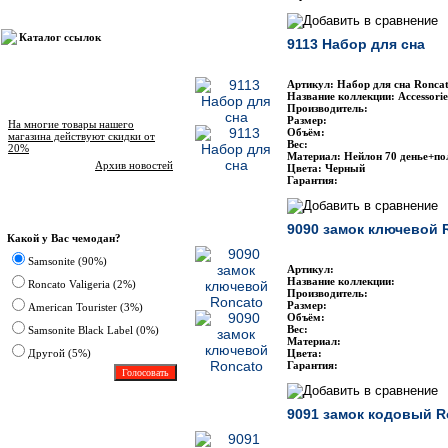
Каталог ссылок
9113 Набор для сна
Артикул: Набор для сна Roncat
Название коллекции: Accessorie
Новости магазина
Производитель:
Размер:
На многие товары нашего
Объём:
магазина действуют скидки от
Вес:
20%
Материал: Нейлон 70 денье+по
Архив новостей
Цвета: Черный
Гарантия:
Опрос
9090 замок ключевой 
Какой у Вас чемодан?
Samsonite (90%)
Артикул:
Название коллекции:
Roncato Valigeria (2%)
Производитель:
Размер:
American Tourister (3%)
Объём:
Вес:
Samsonite Black Label (0%)
Материал:
Другoй (5%)
Цвета:
Гарантия:
9091 замок кодовый R