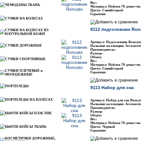
Вес:
ЧЕМОДАНЫ ТКАНЬ
Материал: Нейлон 70 денье+по
Цвета: Синий/серый
Гарантия:
СУМКИ НА КОЛЕСАХ
9112 подголовник Ron
СУМКИ НА КОЛЕСАХ ИЗ
НАТУРАЛЬНОЙ КОЖИ
Артикул: Подголовник Roncato
СУМКИ ДОРОЖНЫЕ
Название коллекции: Accessorie
Производитель:
Размер:
Объём:
СУМКИ СПОРТИВНЫЕ
Вес:
Материал: Нейлон 70 денье+по
Цвета: Синий/серый
СУМКИ ПЛЕЧЕВЫЕ и
Гарантия:
МОЛОДЕЖНЫЕ
ПОРТПЛЕДЫ
9113 Набор для сна
ПОРТПЛЕДЫ НА КОЛЕСАХ
Артикул: Набор для сна Roncat
Название коллекции: Accessorie
Производитель:
Размер:
БЬЮТИ-КЕЙСЫ ПЛАСТИК
Объём:
Вес:
Материал: Нейлон 70 денье+по
БЬЮТИ-КЕЙСЫ ТКАНЬ
Цвета: Черный
Гарантия:
КОСМЕТИЧКИ ДОРОЖНЫЕ,