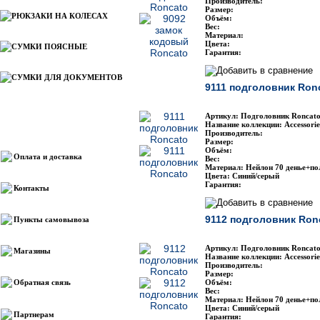
Производитель:
Размер:
РЮКЗАКИ НА КОЛЕСАХ
Объём:
Вес:
Материал:
Цвета:
СУМКИ ПОЯСНЫЕ
Гарантия:
СУМКИ ДЛЯ ДОКУМЕНТОВ
9111 подголовник Ron
Артикул: Подголовник Roncato
Название коллекции: Accessorie
Информация
Производитель:
Размер:
Объём:
Оплата и доставка
Вес:
Материал: Нейлон 70 денье+по
Цвета: Синий/серый
Гарантия:
Контакты
9112 подголовник Ron
Пункты самовывоза
Артикул: Подголовник Roncato
Магазины
Название коллекции: Accessorie
Производитель:
Размер:
Обратная связь
Объём:
Вес:
Материал: Нейлон 70 денье+по
Цвета: Синий/серый
Партнерам
Гарантия: