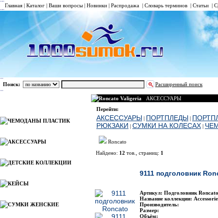
Главная
|
Каталог
|
Ваши вопросы
|
Новинки
|
Распродажа
|
Словарь терминов
|
Статьи
|
С
Поиск:
Расширенный поиск
Roncato Valigeria
АКСЕССУАРЫ
Каталог
Перейти:
АКСЕССУАРЫ
ПОРТПЛЕДЫ
ПОРТП
|
|
ЧЕМОДАНЫ ПЛАСТИК
РЮКЗАКИ
СУМКИ НА КОЛЕСАХ
ЧЕ
|
|
АКСЕССУАРЫ
Roncato
Найдено:
12
тов., страниц:
1
ДЕТСКИЕ КОЛЛЕКЦИИ
Фото
Наименовани
9111 подголовник Ron
КЕЙСЫ
Артикул: Подголовник Roncato
Название коллекции: Accessorie
СУМКИ ЖЕНСКИЕ
Производитель:
Размер:
Объём: