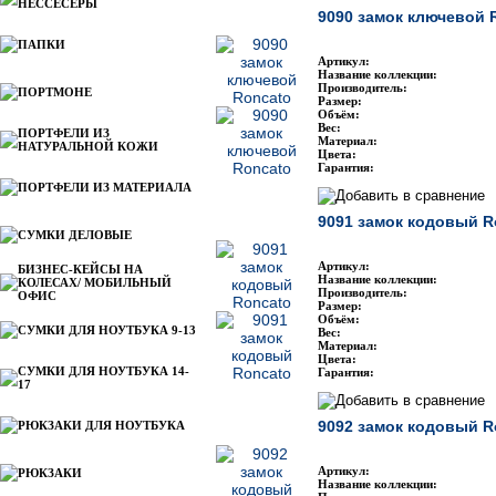
НЕССЕСЕРЫ
9090 замок ключевой 
ПАПКИ
Артикул:
Название коллекции:
Производитель:
ПОРТМОНЕ
Размер:
Объём:
Вес:
ПОРТФЕЛИ ИЗ
Материал:
НАТУРАЛЬНОЙ КОЖИ
Цвета:
Гарантия:
ПОРТФЕЛИ ИЗ МАТЕРИАЛА
9091 замок кодовый R
СУМКИ ДЕЛОВЫЕ
Артикул:
БИЗНЕС-КЕЙСЫ НА
Название коллекции:
КОЛЕСАХ/ МОБИЛЬНЫЙ
Производитель:
ОФИС
Размер:
Объём:
СУМКИ ДЛЯ НОУТБУКА 9-13
Вес:
Материал:
Цвета:
СУМКИ ДЛЯ НОУТБУКА 14-
Гарантия:
17
9092 замок кодовый R
РЮКЗАКИ ДЛЯ НОУТБУКА
Артикул:
РЮКЗАКИ
Название коллекции: